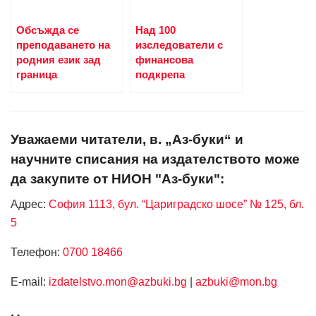
Обсъжда се
Над 100
преподаването на
изследователи с
родния език зад
финансова
граница
подкрепа
Уважаеми читатели, в. „Аз-буки“ и
научните списания на издателството може
да закупите от НИОН "Аз-буки":
Адрес:
София 1113, бул. “Цариградско шосе” № 125, бл.
5
Телефон:
0700 18466
Е-mail:
izdatelstvo.mon@azbuki.bg
|
azbuki@mon.bg