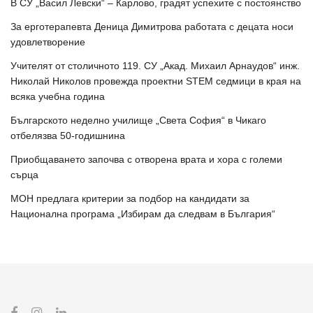
В СУ „Васил Левски“ – Карлово, градят успехите с постоянство
За ерготерапевта Деница Димитрова работата с децата носи
удовлетворение
Учителят от столичното 119. СУ „Акад. Михаил Арнаудов“ инж.
Николай Николов провежда проектни STEM седмици в края на
всяка учебна година
Българското неделно училище „Света София“ в Чикаго
отбелязва 50-годишнина
Приобщаването започва с отворена врата и хора с големи
сърца
МОН предлага критерии за подбор на кандидати за
Национална програма „Избирам да следвам в България“