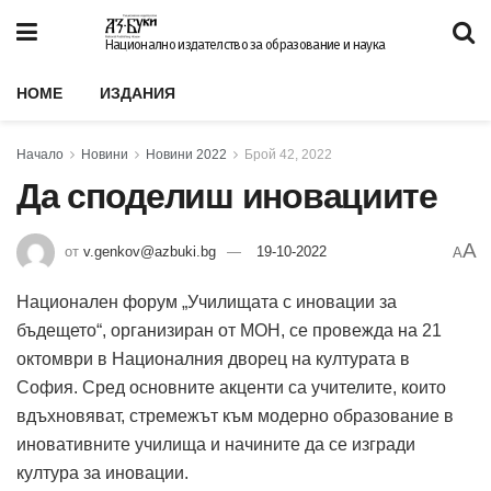
Национално издателство за образование и наука
HOME
ИЗДАНИЯ
Начало
Новини
Новини 2022
Брой 42, 2022
Да споделиш иновациите
A
от
v.genkov@azbuki.bg
19-10-2022
A
Национален форум „Училищата с иновации за
бъдещето“, организиран от МОН, се провежда на 21
октомври в Националния дворец на културата в
София. Сред основните акценти са учителите, които
вдъхновяват, стремежът към модерно образование в
иновативните училища и начините да се изгради
култура за иновации.