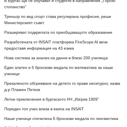
В Бургас ще се обучават и студенти в направление „Горско
стопанство“
Треньор по вид спорт става регулирана професия, реши
Министерският съвет
Разширяват подкрепата по приобщаващото образование
Разработената от INSAIT платформа FireScope AI вече
предоставя информация на 43 езика
Нова система за анализ на данни в близо 200 училища
Един златен и 5 бронзови медала по математика за наши
ученици
Прекаленото обгрижване на детето го прави несигурно, казва
д-р Пламен Петков
Летни приключения в бургаското НЧ „Изгрев 1909“
Пореден топ учен влиза в екипа на INSAIT
Наши ученици спечелиха 6 бронзови медала по лингвистика