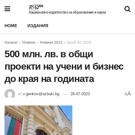
Национално издателство за образование и наука
HOME
ИЗДАНИЯ
Начало
Новини
Новини 2023
Брой 30, 2023
500 млн. лв. в общи
проекти на учени и бизнес
до края на годината
A
от
v.genkov@azbuki.bg
26-07-2023
A