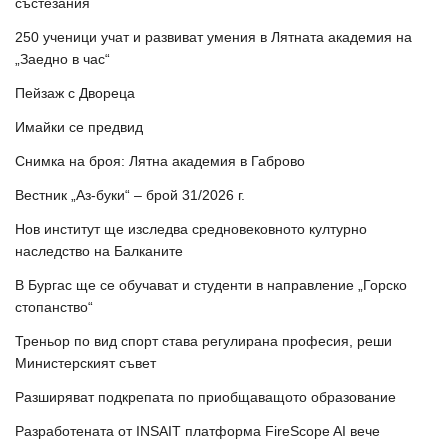
състезания
250 ученици учат и развиват умения в Лятната академия на
„Заедно в час“
Пейзаж с Двореца
Имайки се предвид
Снимка на броя: Лятна академия в Габрово
Вестник „Аз-буки“ – брой 31/2026 г.
Нов институт ще изследва средновековното културно
наследство на Балканите
В Бургас ще се обучават и студенти в направление „Горско
стопанство“
Треньор по вид спорт става регулирана професия, реши
Министерският съвет
Разширяват подкрепата по приобщаващото образование
Разработената от INSAIT платформа FireScope AI вече