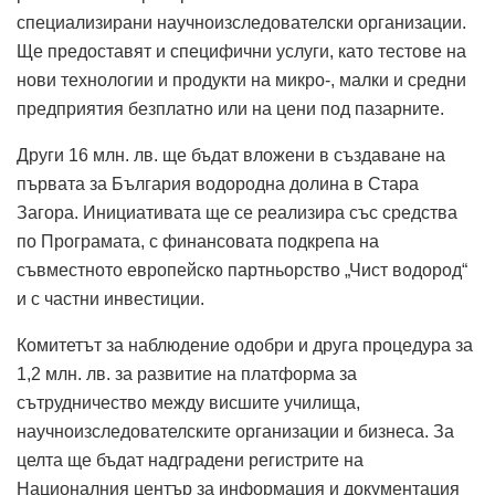
специализирани научноизследователски организации.
Ще предоставят и специфични услуги, като тестове на
нови технологии и продукти на микро-, малки и средни
предприятия безплатно или на цени под пазарните.
Други 16 млн. лв. ще бъдат вложени в създаване на
първата за България водородна долина в Стара
Загора. Инициативата ще се реализира със средства
по Програмата, с финансовата подкрепа на
съвместното европейско партньорство „Чист водород“
и с частни инвестиции.
Комитетът за наблюдение одобри и друга процедура за
1,2 млн. лв. за развитие на платформа за
сътрудничество между висшите училища,
научноизследователските организации и бизнеса. За
целта ще бъдат надградени регистрите на
Националния център за информация и документация