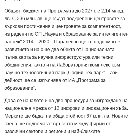
Общият бюджет на Програмата до 2027 г. е 2,14 млрд.
лв. С 336 млн. лв. ще бъдат подкрепени центровете за
върхови постижения и центровете за компетентност,
изградени по ОП „Наука и образование за интелигентен
растеж“ 2014 – 2020 г. Паралелно ще се подпомогне
развитието и на още два обекта от Националната
пътна карта за научна инфраструктура или техни
обединения, както и на Лабораторния комплекс към
научно-технологичния парк „София Тех парк“. Тази
дейност ще се изпъл­нява от ИА „Програма за
образование“.
Дава се началото и на две процедури за изграждане на
национална мрежа от 12 цифрови и иновационни хъба.
Мерките ще бъдат на обща стойност 67 млн. лв. Новите
звена ще подпомагат връзката между фирми от
различни сектори и региони и най-близките