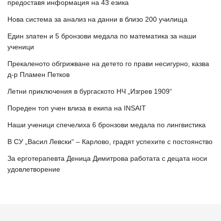
предоставя информация на 43 езика
Нова система за анализ на данни в близо 200 училища
Един златен и 5 бронзови медала по математика за наши
ученици
Прекаленото обгрижване на детето го прави несигурно, казва
д-р Пламен Петков
Летни приключения в бургаското НЧ „Изгрев 1909“
Пореден топ учен влиза в екипа на INSAIT
Наши ученици спечелиха 6 бронзови медала по лингвистика
В СУ „Васил Левски“ – Карлово, градят успехите с постоянство
За ерготерапевта Деница Димитрова работата с децата носи
удовлетворение