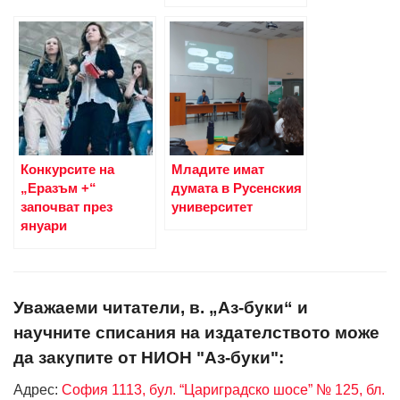
Конкурсите на
Младите имат
„Еразъм +“
думата в Русенския
започват през
университет
януари
Уважаеми читатели, в. „Аз-буки“ и
научните списания на издателството може
да закупите от НИОН "Аз-буки":
Адрес:
София 1113, бул. “Цариградско шосе” № 125, бл.