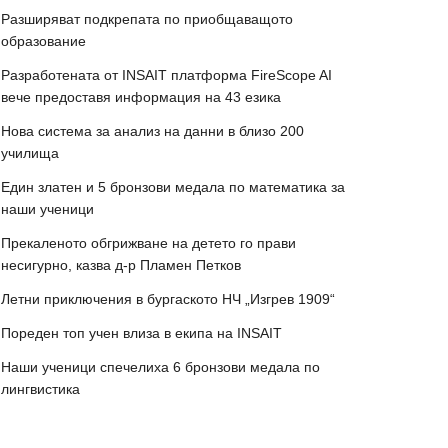
Разширяват подкрепата по приобщаващото
образование
Разработената от INSAIT платформа FireScope AI
вече предоставя информация на 43 езика
Нова система за анализ на данни в близо 200
училища
Един златен и 5 бронзови медала по математика за
наши ученици
Прекаленото обгрижване на детето го прави
несигурно, казва д-р Пламен Петков
Летни приключения в бургаското НЧ „Изгрев 1909“
Пореден топ учен влиза в екипа на INSAIT
Наши ученици спечелиха 6 бронзови медала по
лингвистика