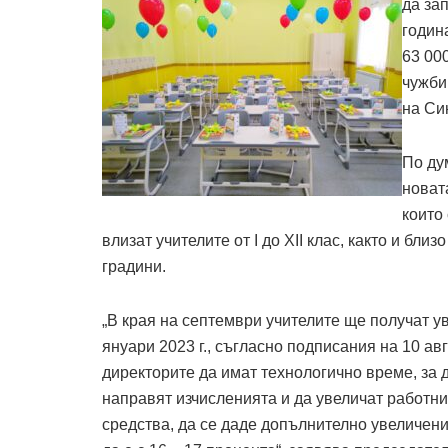
да зап
годин
63 00
чужби
на Си
По ду
новат
които
влизат учителите от I до XII клас, както и бли
градини.
„В края на септември учителите ще получат ув
януари 2023 г., съгласно подписания на 10 ав
директорите да имат технологично време, за 
направят изчисленията и да увеличат работнит
средства, да се даде допълнително увеличен