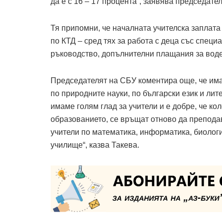
да е с 16 – 17 процента“, заявява председате
Тя припомни, че началната учителска заплат
по КТД – сред тях за работа с деца със специ
ръководство, допълнителни плащания за воде
Председателят на СБУ коментира още, че има
по природните науки, по български език и лит
имаме голям глад за учители и е добре, че к
образованието, се връщат отново да препода
учители по математика, информатика, биологи
училище“, казва Такева.