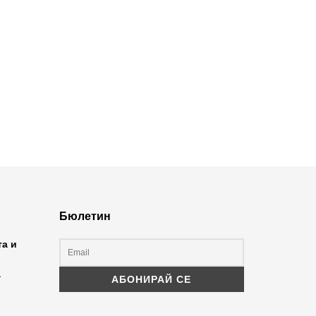
Бюлетин
та и
а