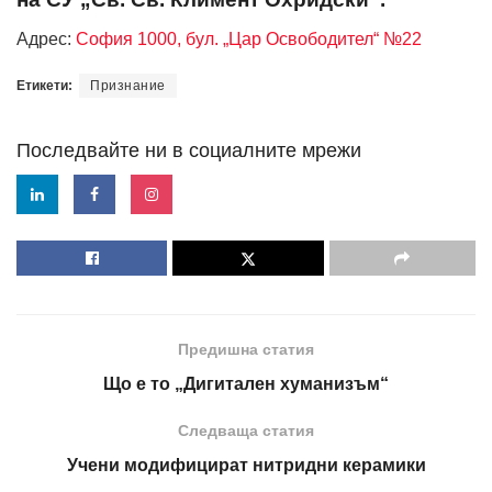
Адрес:
София 1000, бул. „Цар Освободител“ №22
Етикети:
Признание
Последвайте ни в социалните мрежи
Предишна статия
Що е то „Дигитален хуманизъм“
Следваща статия
Учени модифицират нитридни керамики