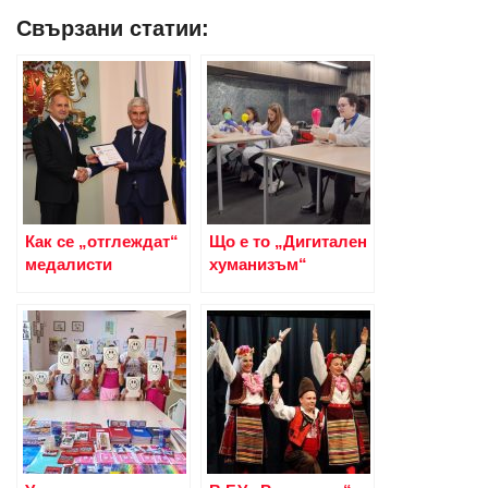
Свързани статии:
Как се „отглеждат“
Що е то „Дигитален
медалисти
хуманизъм“