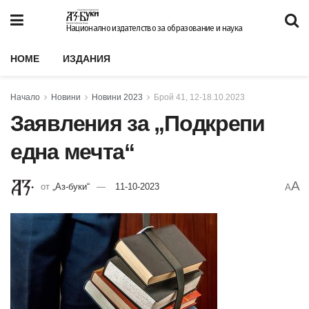
Национално издателство за образование и наука
HOME
ИЗДАНИЯ
Начало
Новини
Новини 2023
Брой 41, 12-18.10.2023
Заявления за „Подкрепи
една мечта“
A
от
„Аз-буки“
11-10-2023
A