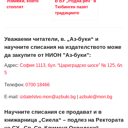
Усмивки, които
В БУ „Родна реч“ в
стоплят
Тюбинген пазят
традициите
Уважаеми читатели, в. „Аз-буки“ и
научните списания на издателството може
да закупите от НИОН "Аз-буки":
Адрес:
София 1113, бул. “Цариградско шосе” № 125, бл.
5
Телефон:
0700 18466
Е-mail:
izdatelstvo.mon@azbuki.bg
|
azbuki@mon.bg
Научните списания се продават и в
книжарница „Сиела“ – подлез на Ректората
на СУ „Св. Св. Климент Охридски“.