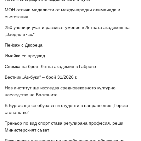
МОН отличи медалисти от международни олимпиади и
състезания
250 ученици учат и развиват умения в Лятната академия на
„Заедно в час“
Пейзаж с Двореца
Имайки се предвид
Снимка на броя: Лятна академия в Габрово
Вестник „Аз-буки“ – брой 31/2026 г.
Нов институт ще изследва средновековното културно
наследство на Балканите
В Бургас ще се обучават и студенти в направление „Горско
стопанство“
Треньор по вид спорт става регулирана професия, реши
Министерският съвет
Разширяват подкрепата по приобщаващото образование