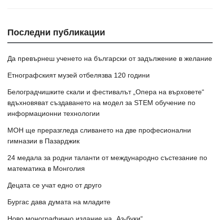
Последни публикации
Да превърнеш ученето на български от задължение в желание
Етнографският музей отбелязва 120 години
Белоградчишките скали и фестивалът „Опера на върховете“
вдъхновяват създаването на модел за STEM обучение по
информационни технологии
МОН ще преразгледа сливането на две професионални
гимназии в Пазарджик
24 медала за родни таланти от международно състезание по
математика в Монголия
Децата се учат едно от друго
Бургас дава думата на младите
Ново монографично издание на „Аз-буки“