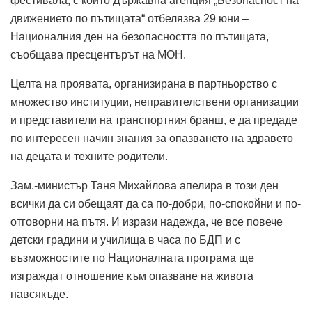
фестивала, с който Държавна агенция „Безопасност на
движението по пътищата“ отбелязва 29 юни –
Националния ден на безопасността по пътищата,
съобщава пресцентърът на МОН.
Целта на проявата, организирана в партньорство с
множество институции, неправителствени организации
и представители на транспортния бранш, е да предаде
по интересен начин знания за опазването на здравето
на децата и техните родители.
Зам.-министър Таня Михайлова апелира в този ден
всички да си обещаят да са по-добри, по-спокойни и по-
отговорни на пътя. И изрази надежда, че все повече
детски градини и училища в часа по БДП и с
възможностите по Националната програма ще
изграждат отношение към опазване на живота
навсякъде.