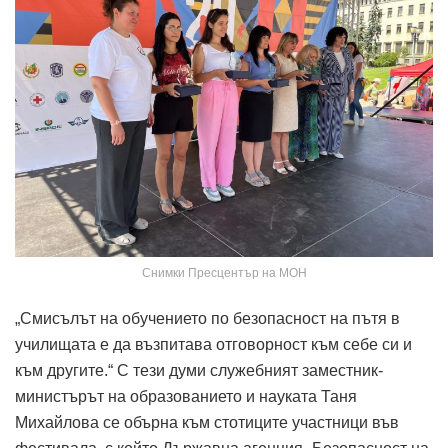
Снимки Пресцентър на МОН
„Смисълът на обучението по безопасност на пътя в
училищата е да възпитава отговорност към себе си и
към другите.“ С тези думи служебният заместник-
министърът на образованието и науката Таня
Михайлова се обърна към стотиците участници във