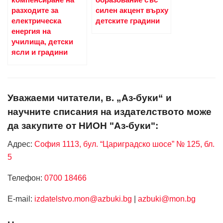
разходите за
силен акцент върху
електрическа
детските градини
енергия на
училища, детски
ясли и градини
Уважаеми читатели, в. „Аз-буки“ и
научните списания на издателството може
да закупите от НИОН "Аз-буки":
Адрес:
София 1113, бул. “Цариградско шосе” № 125, бл.
5
Телефон:
0700 18466
Е-mail:
izdatelstvo.mon@azbuki.bg
|
azbuki@mon.bg