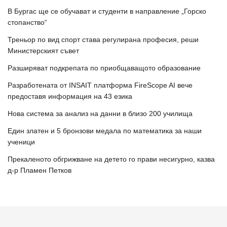
В Бургас ще се обучават и студенти в направление „Горско
стопанство“
Треньор по вид спорт става регулирана професия, реши
Министерският съвет
Разширяват подкрепата по приобщаващото образование
Разработената от INSAIT платформа FireScope AI вече
предоставя информация на 43 езика
Нова система за анализ на данни в близо 200 училища
Един златен и 5 бронзови медала по математика за наши
ученици
Прекаленото обгрижване на детето го прави несигурно, казва
д-р Пламен Петков