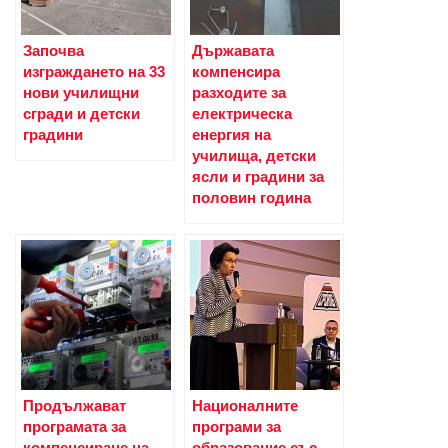
Започва
Държавата
изграждането на 33
компенсира
нови училищни
разходите за
сгради и детски
електрическа
градини
енергия на
училища, детски
ясли и градини за
половин година
Продължават
Националните
програмата за
програми за
компенсиране на
образование със