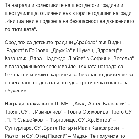
Тя награди и колективите на шест детски градини и
шест училища, отличени във вторите годишни награди
„Инициативи в подкрепа на безопасност на движението
по пътищата“.
Сред тях са детските градини „Арабела“ във Видин,
„Радост“ в Габрово, „Дружба“ в Шумен, „Здравец“ в
Казанлък, „Вяра, Надежда, Любов“ в София и „Веселка“
в пазарджишкото село Ивайло. Тяхната награда са
безплатни книжки с картинки за безопасно движение за
оцветяване от децата и по една тротинетка и каска за
обучение.
Награди получават и ПГМЕТ „Акад. Ангел Балевски“ –
Троян, СУ „Г. Измирлиев“ – Горна Оряховица, Трето СУ
„П. Р. Славейков“ – Търговище, СУ „Хр. Ботев“ –
Сунгурларе, СУ „Братя Петър и Иван Каназиреви“ –
Разлог, и СУ „Отец Паисий“ – Мадан. Те получиха по