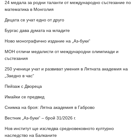
24 медала за родни таланти от международно състезание по
математика в Монголия
Децата се учат едно от друго
Бургас дава думата на младите
Ново монографично издание на „Аз-буки“
МОН отличи медалисти от международни олимпиади и
състезания
250 ученици учат и развиват умения в Лятната академия на
„Заедно в час“
Пейзаж с Двореца
Имайки се предвид
Снимка на броя: Лятна академия в Габрово
Вестник „Аз-буки“ – брой 31/2026 г.
Нов институт ще изследва средновековното културно
наследство на Балканите