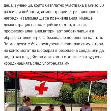
деца и ученици, които безплатно участваха в близо 30
различни дейности, демонстрации, игри, викторини,
награди и запомнящи се преживявания. Имаше
демонстрация на полицейски ескорт, пъзели,
професионални аниматори, арт работилници и в
образователни игри за безопасно поведение на пътя.
За младежите бяха осигурени специални симулатори,
на които могат да шофират в безопасна среда, или да
видят как въздейства алкохолът и колко е затруднена
координацията след употребата му.