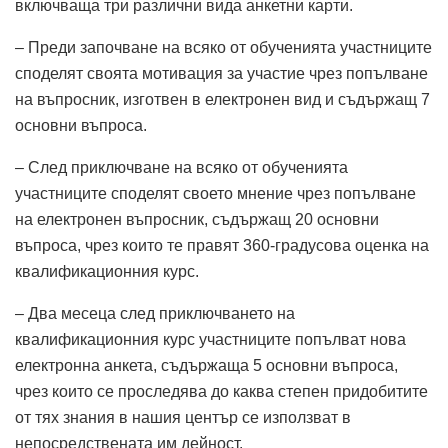
включваща три различни вида анкетни карти.
– Преди започване на всяко от обученията участниците
споделят своята мотивация за участие чрез попълване
на въпросник, изготвен в електронен вид и съдържащ 7
основни въпроса.
– След приключване на всяко от обученията
участниците споделят своето мнение чрез попълване
на електронен въпросник, съдържащ 20 основни
въпроса, чрез които те правят 360-градусова оценка на
квалификационния курс.
– Два месеца след приключването на
квалификационния курс участниците попълват нова
електронна анкета, съдържаща 5 основни въпроса,
чрез които се проследява до каква степен придобитите
от тях знания в нашия център се използват в
непосредствената им дейност.