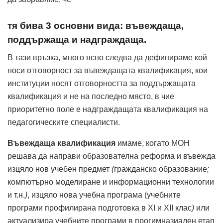
тя бива 3 основни вида: въвеждаща,
поддържаща и надграждаща.
В тази връзка, много ясно следва да дефинираме кой
носи отговорност за въвеждащата квалификация, кои
институции носят отговорността за поддържащата
квалификация и не на последно място, в чие
приоритетно поле е надграждащата квалификация на
педагогическите специалисти.
Въвеждаща квалификация
имаме, когато МОН
решава да направи образователна реформа и въвежда
изцяло нов учебен предмет
(
гражданско образование
;
компютърно моделиране и информационни технологии
и т.н.
)
, изцяло нова учебна програма (учебните
програми профилирана подготовка в XI и XII клас
)
или
актуализира учебните програми в прогимназиален етап