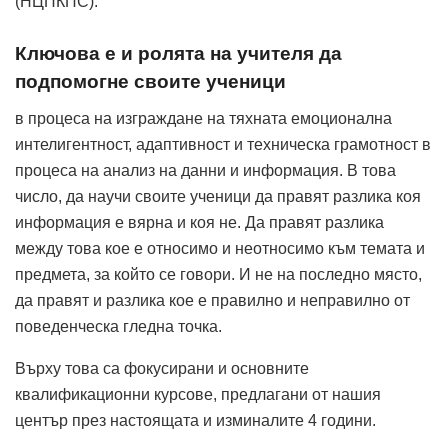
(НЦПКПС).
Ключова е и ролята на учителя да
подпомогне своите ученици
в процеса на изграждане на тяхната емоционална
интелигентност, адаптивност и техническа грамотност в
процеса на анализ на данни и информация. В това
число, да научи своите ученици да правят разлика коя
информация е вярна и коя не. Да правят разлика
между това кое е относимо и неотносимо към темата и
предмета, за който се говори. И не на последно място,
да правят и разлика кое е правилно и неправилно от
поведенческа гледна точка.
Върху това са фокусирани и основните
квалификационни курсове, предлагани от нашия
център през настоящата и изминалите 4 години.