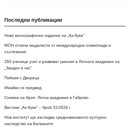
Последни публикации
Ново монографично издание на „Аз-буки“
МОН отличи медалисти от международни олимпиади и
състезания
250 ученици учат и развиват умения в Лятната академия на
„Заедно в час“
Пейзаж с Двореца
Имайки се предвид
Снимка на броя: Лятна академия в Габрово
Вестник „Аз-буки“ – брой 31/2026 г.
Нов институт ще изследва средновековното културно
наследство на Балканите