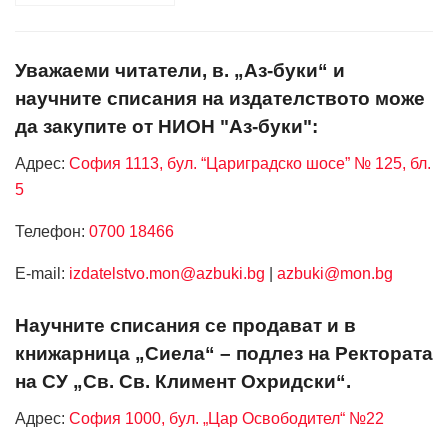
Уважаеми читатели, в. „Аз-буки“ и
научните списания на издателството може
да закупите от НИОН "Аз-буки":
Адрес:
София 1113, бул. “Цариградско шосе” № 125, бл.
5
Телефон:
0700 18466
Е-mail:
izdatelstvo.mon@azbuki.bg
|
azbuki@mon.bg
Научните списания се продават и в
книжарница „Сиела“ – подлез на Ректората
на СУ „Св. Св. Климент Охридски“.
Адрес:
София 1000, бул. „Цар Освободител“ №22