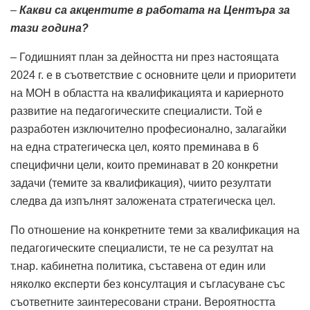
–
Какви са акцентите в работата на Центъра за
тази година?
– Годишният план за дейността ни през настоящата
2024 г. е в съответствие с основните цели и приоритети
на МОН в областта на квалификацията и кариерното
развитие на педагогическите специалисти. Той е
разработен изключително професионално, залагайки
на една стратегическа цел, която преминава в 6
специфични цели, които преминават в 20 конкретни
задачи (темите за квалификация), чиито резултати
следва да изпълнят заложената стратегическа цел.
По отношение на конкретните теми за квалификация на
педагогическите специалисти, те не са резултат на
т.нар. кабинетна политика, съставена от един или
няколко експерти без консултация и съгласуване със
съответните заинтересовани страни. Вероятността