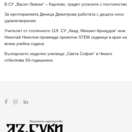
В СУ „Васил Левски“ – Карлово, градят успехите с постоянство
За ерготерапевта Деница Димитрова работата с децата носи
удовлетворение
Учителят от столичното 119. СУ „Акад. Михаил Арнаудов“ инж.
Николай Николов провежда проектни STEM седмици в края на
всяка учебна година
Българското неделно училище „Света София“ в Чикаго
отбелязва 50-годишнина