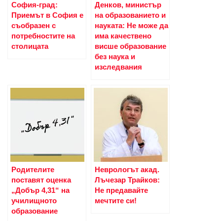
София-град:
Денков, министър
Приемът в София е
на образованието и
съобразен с
науката: Не може да
потребностите на
има качествено
столицата
висше образование
без наука и
изследвания
Родителите
Неврологът акад.
поставят оценка
Лъчезар Трайков:
„Добър 4,31“ на
Не предавайте
училищното
мечтите си!
образование