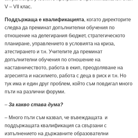
V – VII клас.
Поддържаща е квалификацията
, когато директорите
следва да преминат допълнителни обучения по
отношение на делегирания бюджет, стратегическото
планиране, управлението в условията на криза,
атестирането и т.н. Учителите да преминат
допълнителни обучения по отношение на
наставничеството, работа в екип, преодоляване на
агресията и насилието, работа с деца в риск и т.н. Но
тук има и един друг проблем, който съм повдигал много
пъти на различни форуми.
–
За какво става дума?
– Много пъти съм казвал, че въвеждащата и
поддържащата квалификация са свързани с
изпълнението на държавните образователни