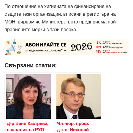
По отношение на хигиената на финансиране на
същите тези организации, вписани в регистъра на
МОН, вярвам че Министерството предприема най-
правилните мерки в тази посока.
Свързани статии:
Д-р Ваня Кастрева,
Чл.-кор. проф.
началник на РУО –
д.х.н. Николай