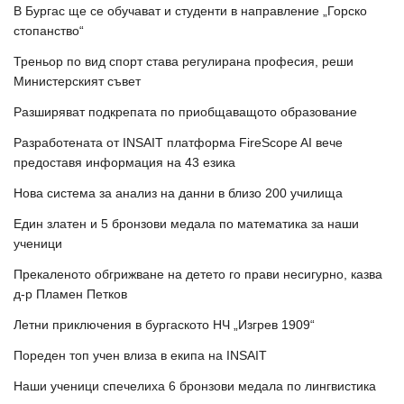
В Бургас ще се обучават и студенти в направление „Горско
стопанство“
Треньор по вид спорт става регулирана професия, реши
Министерският съвет
Разширяват подкрепата по приобщаващото образование
Разработената от INSAIT платформа FireScope AI вече
предоставя информация на 43 езика
Нова система за анализ на данни в близо 200 училища
Един златен и 5 бронзови медала по математика за наши
ученици
Прекаленото обгрижване на детето го прави несигурно, казва
д-р Пламен Петков
Летни приключения в бургаското НЧ „Изгрев 1909“
Пореден топ учен влиза в екипа на INSAIT
Наши ученици спечелиха 6 бронзови медала по лингвистика