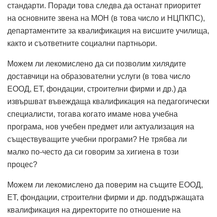
стандарти. Поради това следва да останат приоритет
на основните звена на МОН (в това число и НЦПКПС),
департаментите за квалификация на висшите училища,
както и съответните социални партньори.
Можем ли лекомислено да си позволим хилядите
доставчици на образователни услуги (в това число
ЕООД, ЕТ, фондации, строителни фирми и др.) да
извършват въвеждаща квалификация на педагогически
специалисти, тогава когато имаме нова учебна
програма, нов учебен предмет или актуализация на
съществуващите учебни програми? Не трябва ли
малко по-често да си говорим за хигиена в този
процес?
Можем ли лекомислено да поверим на същите ЕООД,
ЕТ, фондации, строителни фирми и др. поддържащата
квалификация на директорите по отношение на