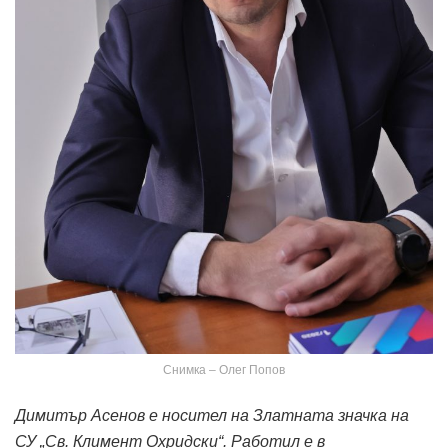
Снимка – Олег Попов
Димитър Асенов е носител на Златната значка на
СУ „Св. Климент Охридски“. Работил е в