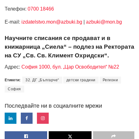
Телефон:
0700 18466
Е-mail:
izdatelstvo.mon@azbuki.bg
|
azbuki@mon.bg
Научните списания се продават и в
книжарница „Сиела“ – подлез на Ректората
на СУ „Св. Св. Климент Охридски“.
Адрес:
София 1000, бул. „Цар Освободител“ №22
Етикети:
32. ДГ „Българче“
детски градини
Региони
София
Последвайте ни в социалните мрежи