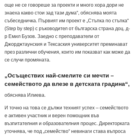
още не се говореше за проекти и много хора дори не
знаеха какво стои зад тази дума“, обяснява моята
събеседничка. Първият им проект е „Стъпка по стъпка“
(Step by step) с ръководител от българска страна доц. д-
р Емил Бузов. Заедно с преподаватели от
Джорджтаунския и Тексаския университет преминават
през различни обучения, които им показват как може да
се случи промяната.
„Осъществих най-смелите си мечти –
семейството да влезе в детската градина“,
обяснява Илиева.
И точно на това се дължи техният успех – семейството
е активен участник и верен помощник във
възпитателния и образователния процес. Директорката
уточнява, че под „семейство“ невинаги става въпроса