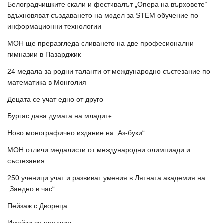
Белоградчишките скали и фестивалът „Опера на върховете“
вдъхновяват създаването на модел за STEM обучение по
информационни технологии
МОН ще преразгледа сливането на две професионални
гимназии в Пазарджик
24 медала за родни таланти от международно състезание по
математика в Монголия
Децата се учат едно от друго
Бургас дава думата на младите
Ново монографично издание на „Аз-буки“
МОН отличи медалисти от международни олимпиади и
състезания
250 ученици учат и развиват умения в Лятната академия на
„Заедно в час“
Пейзаж с Двореца
Имайки се предвид