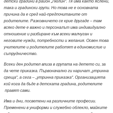
детски градини в район „Люлин“. Тя има както яслени,
така и градински групи. Но това не е основната
причина да е сред най-предпочитаните от
родителите. Разковничето се крие другаде – там
всяко дете е важно и персоналът има индивидуално
отношение и разбиране към всеки малчуган и
неговите нужди, потребности и желания. Освен това
учителите и родителите работят в единомислие и
сътрудничество.
Всеки ден родител влиза в групата на детето си, за
да чете приказка. Първоначално ги наричат „утринна
среща“, а сега – „утринна приказка“. Организацията
кой кога да бъде в детската градина, родителите
правят сами.
Има и дни, посветени на различните професии.
Пременени в униформи и служебно облекло, майките