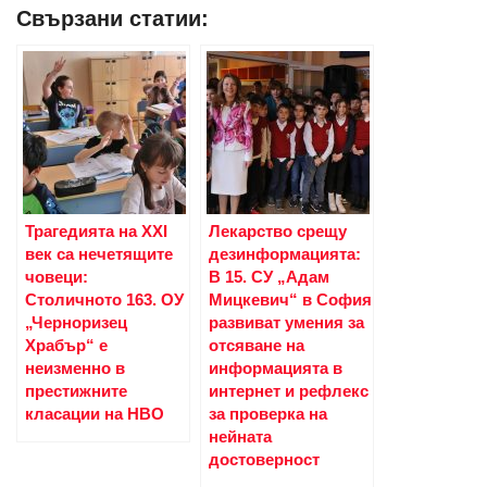
Свързани статии:
Трагедията на XXI
Лекарство срещу
век са нечетящите
дезинформацията:
човеци:
В 15. СУ „Адам
Столичното 163. ОУ
Мицкевич“ в София
„Черноризец
развиват умения за
Храбър“ е
отсяване на
неизменно в
информацията в
престижните
интернет и рефлекс
класации на НВО
за проверка на
нейната
достоверност