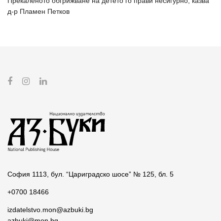
Прекаленото обгрижване на детето го прави несигурно, казва
д-р Пламен Петков
София 1113, бул. “Цариградско шосе” № 125, бл. 5
+0700 18466
izdatelstvo.mon@azbuki.bg
azbuki@mon.bg