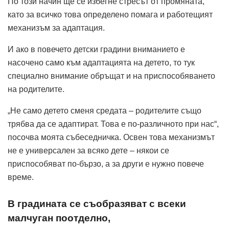
По този начин ще се избегне стресът от промяната,
като за всичко това определено помага и работещият
механизъм за адаптация.
И ако в повечето детски градини вниманието е
насочено само към адаптацията на детето, то тук
специално внимание обръщат и на приспособяването
на родителите.
„Не само детето сменя средата – родителите също
трябва да се адаптират. Това е по-различното при нас“,
посочва моята събеседничка. Освен това механизмът
не е универсален за всяко дете – някои се
приспособяват по-бързо, а за други е нужно повече
време.
В градината се съобразяват с всеки
малчуган поотделно,