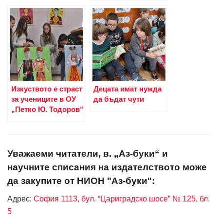
Изкуството е страст
Децата имат нужда
за учениците в ОУ
да бъдат чути
„Петко Ю. Тодоров“
Уважаеми читатели, в. „Аз-буки“ и
научните списания на издателството може
да закупите от НИОН "Аз-буки":
Адрес:
София 1113, бул. “Цариградско шосе” № 125, бл.
5