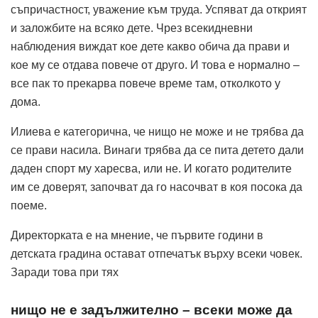
съпричастност, уважение към труда. Успяват да открият
и заложбите на всяко дете. Чрез всекидневни
наблюдения виждат кое дете какво обича да прави и
кое му се отдава повече от друго. И това е нормално –
все пак то прекарва повече време там, отколкото у
дома.
Илиева е категорична, че нищо не може и не трябва да
се прави насила. Винаги трябва да се пита детето дали
даден спорт му харесва, или не. И когато родителите
им се доверят, започват да го насочват в коя посока да
поеме.
Директорката е на мнение, че първите години в
детската градина остават отпечатък върху всеки човек.
Заради това при тях
нищо не е задължително – всеки може да