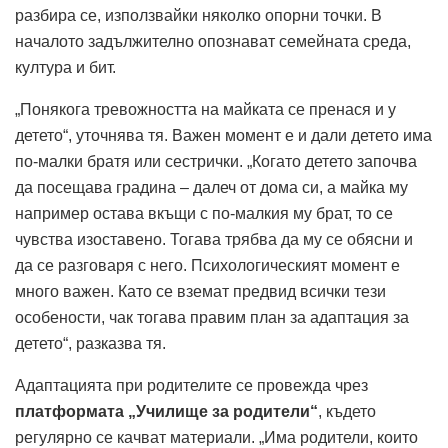
разбира се, използвайки няколко опорни точки. В
началото задължително опознават семейната среда,
култура и бит.
„Понякога тревожността на майката се пренася и у
детето“, уточнява тя. Важен момент е и дали детето има
по-малки братя или сестрички. „Когато детето започва
да посещава градина – далеч от дома си, а майка му
например остава вкъщи с по-малкия му брат, то се
чувства изоставено. Тогава трябва да му се обясни и
да се разговаря с него. Психологическият момент е
много важен. Като се вземат предвид всички тези
особености, чак тогава правим план за адаптация за
детето“, разказва тя.
Адаптацията при родителите се провежда чрез
платформата „Училище за родители“
, където
регулярно се качват материали. „Има родители, които