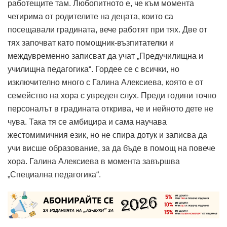
работещите там. Любопитното е, че към момента
четирима от родителите на децата, които са
посещавали градината, вече работят при тях. Две от
тях започват като помощник-възпитателки и
междувременно записват да учат „Предучилищна и
училищна педагогика“. Гордее се с всички, но
изключително много с Галина Алексиева, която е от
семейство на хора с увреден слух. Преди години точно
персоналът в градината открива, че и нейното дете не
чува. Така тя се амбицира и сама научава
жестомимичния език, но не спира дотук и записва да
учи висше образование, за да бъде в помощ на повече
хора. Галина Алексиева в момента завършва
„Специална педагогика“.