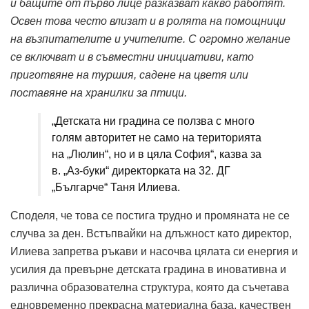
и бащите от първо лице разказват какво работят.
Освен това често влизат и в ролята на помощници
на възпитателите и учителите. С огромно желание
се включват и в съвместни инициативи, като
приготвяне на туршия, садене на цветя или
поставяне на хранилки за птици.
„Детската ни градина се ползва с много
голям авторитет не само на територията
на „Люлин“, но и в цяла София“, казва за
в. „Аз-буки“ директорката на 32. ДГ
„Българче“ Таня Илиева.
Споделя, че това се постига трудно и промяната не се
случва за ден. Встъпвайки на длъжност като директор,
Илиева запретва ръкави и насочва цялата си енергия и
усилия да превърне детската градина в иновативна и
различна образователна структура, която да съчетава
едновременно прекрасна материална база, качествен