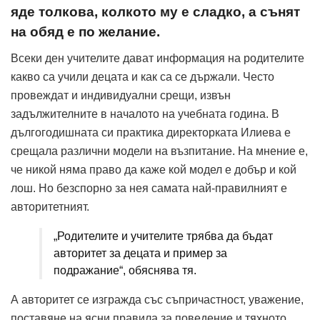
яде толкова, колкото му е сладко, а сънят
на обяд е по желание.
Всеки ден учителите дават информация на родителите
какво са учили децата и как са се държали. Често
провеждат и индивидуални срещи, извън
задължителните в началото на учебната година. В
дългогодишната си практика директорката Илиева е
срещала различни модели на възпитание. На мнение е,
че никой няма право да каже кой модел е добър и кой
лош. Но безспорно за нея самата най-правилният е
авторитетният.
„Родителите и учителите трябва да бъдат
авторитет за децата и пример за
подражание“, обяснява тя.
А авторитет се изгражда със съпричастност, уважение,
поставяне на ясни правила за поведение и тяхното