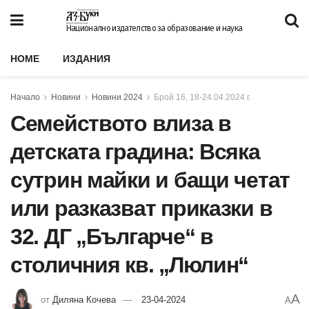
Национално издателство за образование и наука
HOME
ИЗДАНИЯ
Начало
Новини
Новини 2024
Брой 16, 18-24.04.2024 г.
Семейството влиза в
детската градина: Всяка
сутрин майки и бащи четат
или разказват приказки в
32. ДГ „Българче“ в
столичния кв. „Люлин“
A
от
Диляна Кочева
23-04-2024
A