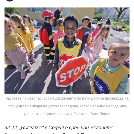
Часовете по безопасност на движението по пътищата се провеждат на
площадката в двора на детската градина, която напълно наподобява
реалната ситуация на пътя. Снимки – Олег Попов
32. ДГ „Българче“ в София е сред най-желаните