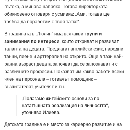
пътека, а минава напряко. Тогава директорката
обикновено отговаря с усмивка: „Ами, тогава ще
трябва да поработим с твоя татко“.
В градината в „Люлин“ има всякакви
групи и
занимания по интереси
, които откриват и развиват
таланта на децата. Предлагат английски език, народни
танци, пеене и арттерапия на открито. Още в тази най-
ранна възраст децата започват да се запознават и с
различните професии. Показват им какво работи всеки
член на персонала – готвачът, помощник –
възпитателят, учителят и т.н.
„Полагаме житейските основи за по-
нататъшната реализация на личността“,
уточнява Илиева.
Детската градина е и място за кариерно развитие и на