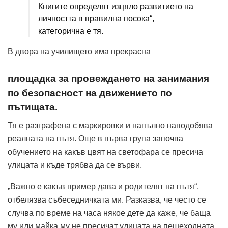
Книгите определят изцяло развитието на
личността в правилна посока“,
категорична е тя.
В двора на училището има прекрасна
площадка за провеждането на занимания
по безопасност на движението по
пътищата.
Тя е разграфена с маркировки и напълно наподобява
реалната на пътя. Още в първа група започва
обучението на какъв цвят на светофара се пресича
улицата и къде трябва да се върви.
„Важно е какъв пример дава и родителят на пътя“,
отбелязва събеседничката ми. Разказва, че често се
случва по време на часа някое дете да каже, че баща
му или майка му не пресичат улицата на пешеходната