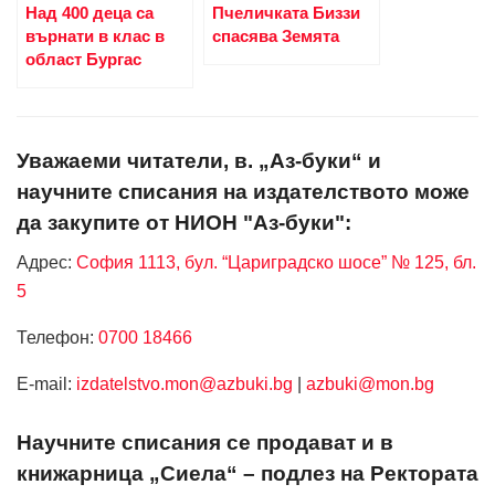
Над 400 деца са
Пчеличката Биззи
върнати в клас в
спасява Земята
област Бургас
Уважаеми читатели, в. „Аз-буки“ и
научните списания на издателството може
да закупите от НИОН "Аз-буки":
Адрес:
София 1113, бул. “Цариградско шосе” № 125, бл.
5
Телефон:
0700 18466
Е-mail:
izdatelstvo.mon@azbuki.bg
|
azbuki@mon.bg
Научните списания се продават и в
книжарница „Сиела“ – подлез на Ректората