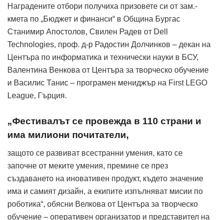
Наградените отбори получиха призовете си от зам.-
кмета по „Бюджет и финанси“ в Община Бургас
Станимир Апостолов, Свилен Радев от Dell
Technologies, проф. д-р Радостин Долчинков – декан на
Центъра по информатика и технически науки в БСУ,
Валентина Венкова от Центъра за творческо обучение
и Василис Танис – програмен мениджър на First LEGO
League, Гърция.
„Фестивалът се провежда в 110 страни и
има милиони почитатели,
защото се развиват всестранни умения, като се
започне от меките умения, премине се през
създаването на иновативен продукт, където значение
има и самият дизайн, а екипите изпълняват мисии по
роботика“, обясни Велкова от Центъра за творческо
обучение – оперативен организатор и представител на