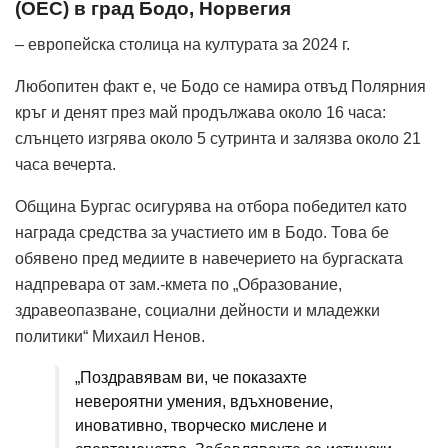
(OEC) в град Бодо, Норвегия
– европейска столица на културата за 2024 г.
Любопитен факт е, че Бодо се намира отвъд Полярния
кръг и денят през май продължава около 16 часа:
слънцето изгрява около 5 сутринта и залязва около 21
часа вечерта.
Община Бургас осигурява на отбора победител като
награда средства за участието им в Бодо. Това бе
обявено пред медиите в навечерието на бургаската
надпревара от зам.-кмета по „Образование,
здравеопазване, социални дейности и младежки
политики“ Михаил Ненов.
„Поздравявам ви, че показахте
невероятни умения, вдъхновение,
иновативно, творческо мислене и