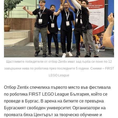
Щастливите победители от отбор Zentix имат зад гърба си поне по 12
завършени нива по роботика през последните 5 години. Снимки – FIRST
LEGO League
Отбор Zentix спечелиха първото място във фестивала
по роботика FIRST LEGO League България, който се
проведе в Бургас. В арена на битките се превърна
Бургаският свободен университет. Организатори на
проявата бяха Центърът за творческо обучение и