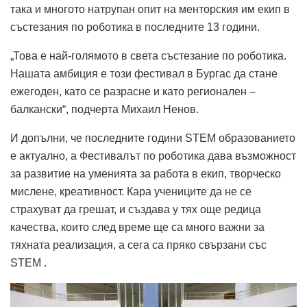
така и многото натрупан опит на менторския им екип в
състезания по роботика в последните 13 години.
„Това е най-голямото в света състезание по роботика.
Нашата амбиция е този фестивал в Бургас да стане
ежегоден, като се разрасне и като регионален –
балкански“, подчерта Михаил Ненов.
И допълни, че последните години STEM образованието
е актуално, а Фестивалът по роботика дава възможност
за развитие на уменията за работа в екип, творческо
мислене, креативност. Кара учениците да не се
страхуват да грешат, и създава у тях още редица
качества, които след време ще са много важни за
тяхната реализация, а сега са пряко свързани със
STEM .