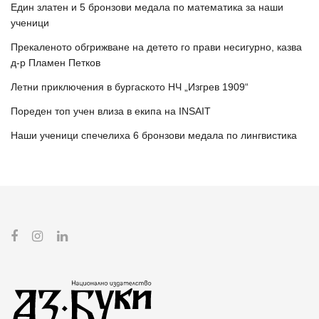
Един златен и 5 бронзови медала по математика за наши
ученици
Прекаленото обгрижване на детето го прави несигурно, казва
д-р Пламен Петков
Летни приключения в бургаското НЧ „Изгрев 1909“
Пореден топ учен влиза в екипа на INSAIT
Наши ученици спечелиха 6 бронзови медала по лингвистика