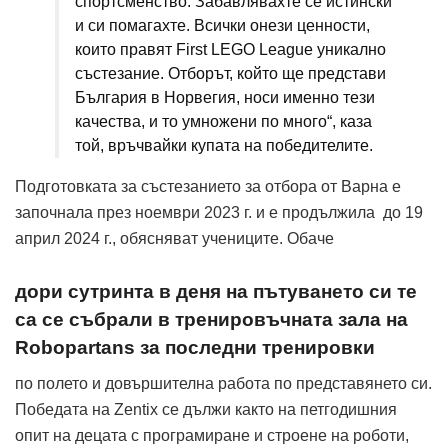
спортсменство. Забавлявахте се истински
и си помагахте. Всички онези ценности,
които правят First LEGO League уникално
състезание. Отборът, който ще представи
България в Норвегия, носи именно тези
качества, и то умножени по много“, каза
той, връчвайки купата на победителите.
Подготовката за състезанието за отбора от Варна е
започнала през ноември 2023 г. и е продължила до 19
април 2024 г., обясняват учениците. Обаче
дори сутринта в деня на пътуването си те
са се събрали в тренировъчната зала на
Robopartans за последни тренировки
по полето и довършителна работа по представянето си.
Победата на Zentix се дължи както на петгодишния
опит на децата с програмиране и строене на роботи,