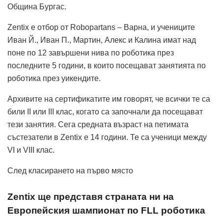
Община Бургас.
Zentix е отбор от Robopartans – Варна, и учениците
Иван Й., Иван П., Мартин, Алекс и Калина имат над
поне по 12 завършени нива по роботика през
последните 5 години, в които посещават занятията по
роботика през уикендите.
Архивите на сертификатите им говорят, че всички те са
били II или III клас, когато са започнали да посещават
тези занятия. Сега средната възраст на петимата
състезатели в Zentix е 14 години. Те са ученици между
VI и VIII клас.
След класирането на първо място
Zentix ще представя страната ни на
Европейския шампионат по FLL роботика