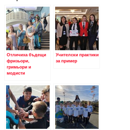
Отличиха бъдещи
Учителски практики
фризьори,
за пример
гримьори и
модисти