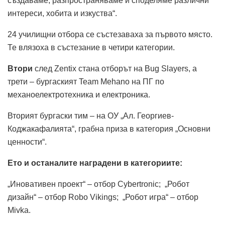
създаваме, разпространяваме и споделяме различни
интереси, хобита и изкуства“.
24 училищни отбора се състезаваха за първото място.
Те влязоха в състезание в четири категории.
Втори
след Zentix стана отборът на Bug Slayers, а
трети – бургаският Team Mehano на ПГ по
механоелектротехника и електроника.
Вторият бургаски тим – на ОУ „Ал. Георгиев-
Коджакафалията“, грабна приза в категория „Основни
ценности“.
Ето и останалите наградени в категориите:
„Иновативен проект“ – отбор Cybertronic; „Робот
дизайн“ – отбор Robo Vikings; „Робот игра“ – отбор
Mivka.