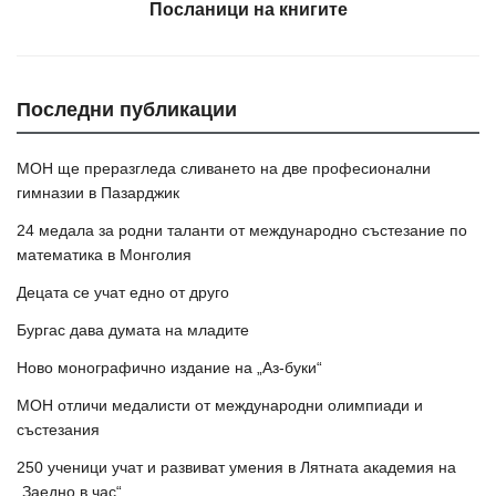
Посланици на книгите
Последни публикации
МОН ще преразгледа сливането на две професионални
гимназии в Пазарджик
24 медала за родни таланти от международно състезание по
математика в Монголия
Децата се учат едно от друго
Бургас дава думата на младите
Ново монографично издание на „Аз-буки“
МОН отличи медалисти от международни олимпиади и
състезания
250 ученици учат и развиват умения в Лятната академия на
„Заедно в час“