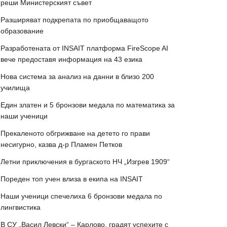
реши Министерският съвет
Разширяват подкрепата по приобщаващото
образование
Разработената от INSAIT платформа FireScope AI
вече предоставя информация на 43 езика
Нова система за анализ на данни в близо 200
училища
Един златен и 5 бронзови медала по математика за
наши ученици
Прекаленото обгрижване на детето го прави
несигурно, казва д-р Пламен Петков
Летни приключения в бургаското НЧ „Изгрев 1909“
Пореден топ учен влиза в екипа на INSAIT
Наши ученици спечелиха 6 бронзови медала по
лингвистика
В СУ „Васил Левски“ – Карлово, градят успехите с