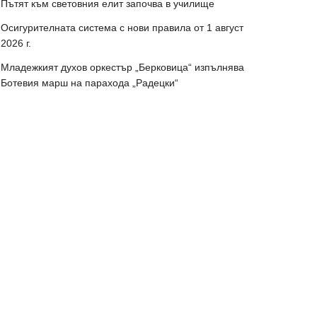
Пътят към световния елит започва в училище
Осигурителната система с нови правила от 1 август
2026 г.
Младежкият духов оркестър „Берковица“ изпълнява
Ботевия марш на парахода „Радецки“