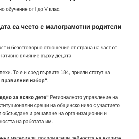
о обучение от I до V клас.
цата са често с малограмотни родители
ст и безотговорно отношение от страна на част от
негативно влияние върху децата.
ехи. То е и сред първите 184, приели статут на
 правилния избор“
.
едно за всяко дете“
Регионалното управление на
титуционални срещи на общинско ниво с участието
ел обсъждане и решаване на организационни и
остта на работата им.
нни материали, подпомагащи дейността на екипите,