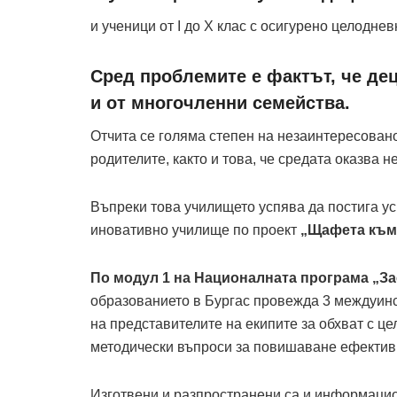
и ученици от I до X клас с осигурено целодневн
Сред проблемите е фактът, че де
и от многочленни семейства.
Отчита се голяма степен на незаинтересовано
родителите, както и това, че средата оказва 
Въпреки това училището успява да постига усп
иновативно училище по проект
„Щафета към
По модул 1 на Националната програма „За
образованието в Бургас провежда 3 междуинс
на представителите на екипите за обхват с ц
методически въпроси за повишаване ефективн
Изготвени и разпространени са и информацио