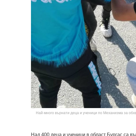
Най-много върнати деца и ученици по Механизма за обхва
Над 400 деца и ученици в област Бургас са в