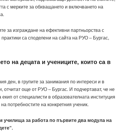
та с мерките за обхващането и включването на
а.
ите за изграждане на ефективни партньорства с
 практики са споделени на сайта на РУО
–
Бургас,
о на децата и учениците, които са в
ия ден, в групите за занимания по интереси и в
и, отчитат още от РУО
–
Бургас. И подчертават, че не
 екип от специалисти в образователната институция
 на потребностите на конкретния ученик.
ем училища за работа по първите два модула на
дете“.