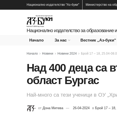
Национално издателство
"Аз-буки"
Министерство на об
Национално издателство за образование и
Начало
За нас
Вестник „Аз-буки“
Начало
Новини
Новини 2024
Брой 17 – 18, 25.04-08.0
Над 400 деца са в
област Бургас
Най-много са тези ученици в ОУ „Хри
от
Дона Митева
26-04-2024
в
Брой 17 – 18, 