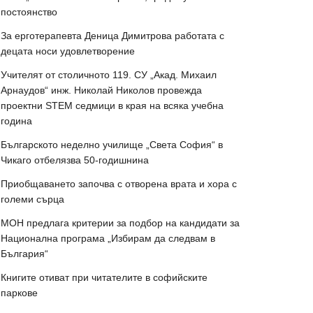
постоянство
За ерготерапевта Деница Димитрова работата с
децата носи удовлетворение
Учителят от столичното 119. СУ „Акад. Михаил
Арнаудов“ инж. Николай Николов провежда
проектни STEM седмици в края на всяка учебна
година
Българското неделно училище „Света София“ в
Чикаго отбелязва 50-годишнина
Приобщаването започва с отворена врата и хора с
големи сърца
МОН предлага критерии за подбор на кандидати за
Национална програма „Избирам да следвам в
България“
Книгите отиват при читателите в софийските
паркове