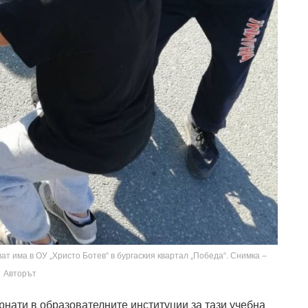
т има в ОУ „Христо Ботев“ в бургаския квартал „Победа“. Снимка –
Авторът
ърнати в образователните институции за тази учебна