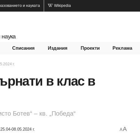
разованието и науката
Wikipedia
 наука
Списания
Издания
Проекти
Реклама
5.2024 г.
ърнати в клас в
сто Ботев“ – кв. „Победа“
A
25.04-08.05.2024 г.
A