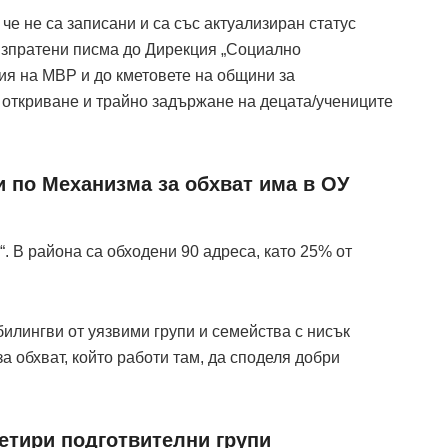
 че не са записани и са със актуализиран статус
а изпратени писма до Дирекция „Социално
ия на МВР и до кметовете на общини за
откриване и трайно задържане на децата/учениците
и по Механизма за обхват има в ОУ
“. В района са обходени 90 адреса, като 25% от
билингви от уязвими групи и семейства с нисък
за обхват, който работи там, да споделя добри
четири подготвителни групи