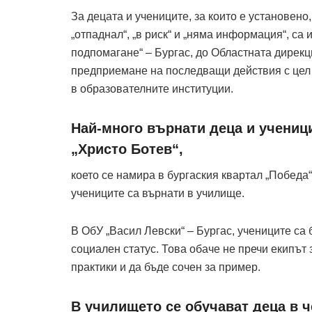
За децата и учениците, за които е установено,
„отпаднал“, „в риск“ и „няма информация“, с
подпомагане“
–
Бургас, до Областната дирекц
предприемане на последващи действия с цел 
в образователните институции.
Най-много върнати деца и учениц
„Христо Ботев“,
което се намира в бургаския квартал „Победа“
учениците са върнати в училище.
В ОбУ „Васил Левски“
–
Бургас, учениците са 
социален статус. Това обаче не пречи екипът 
практики и да бъде сочен за пример.
В училището се обучават деца в 