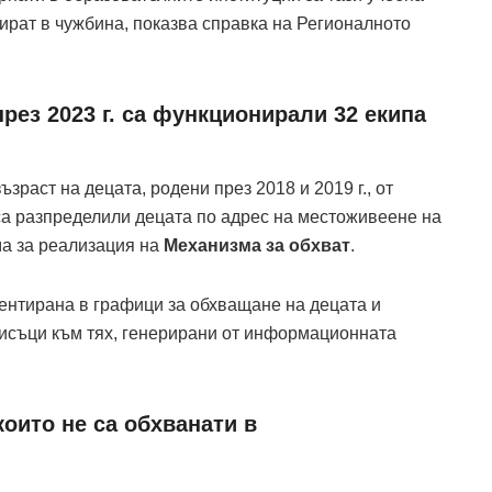
мират в чужбина, показва справка на Регионалното
през 2023 г. са функционирали 32 екипа
зраст на децата, родени през 2018 и 2019 г., от
а разпределили децата по адрес на местоживеене на
ма за реализация на
Механизма за обхват
.
ментирана в графици за обхващане на децата и
писъци към тях, генерирани от информационната
които не са обхванати в