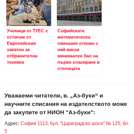
Ученици от ТУЕС с
Софийската
отличие от
математическа
Европейския
гимназия отново с
хакатон за
най-висок
отбранителна
минимален бал на
техника
първо класиране в
столицата
Уважаеми читатели, в. „Аз-буки“ и
научните списания на издателството може
да закупите от НИОН "Аз-буки":
Адрес:
София 1113, бул. “Цариградско шосе” № 125, бл.
5