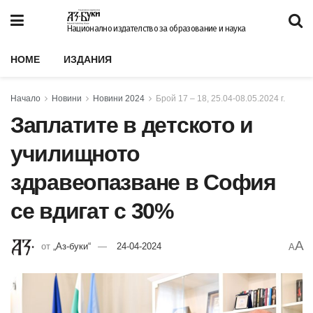
Национално издателство за образование и наука
HOME
ИЗДАНИЯ
Начало
Новини
Новини 2024
Брой 17 – 18, 25.04-08.05.2024 г.
Заплатите в детското и
училищното
здравеопазване в София
се вдигат с 30%
A
от
„Аз-буки“
24-04-2024
A