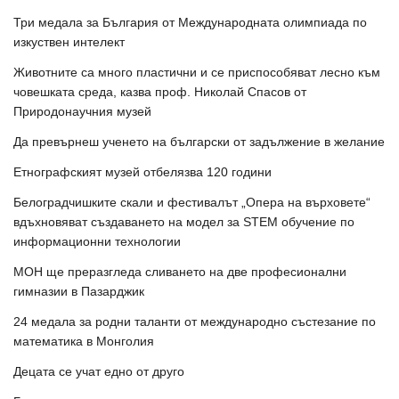
Три медала за България от Международната олимпиада по
изкуствен интелект
Животните са много пластични и се приспособяват лесно към
човешката среда, казва проф. Николай Спасов от
Природонаучния музей
Да превърнеш ученето на български от задължение в желание
Етнографският музей отбелязва 120 години
Белоградчишките скали и фестивалът „Опера на върховете“
вдъхновяват създаването на модел за STEM обучение по
информационни технологии
МОН ще преразгледа сливането на две професионални
гимназии в Пазарджик
24 медала за родни таланти от международно състезание по
математика в Монголия
Децата се учат едно от друго