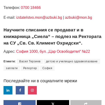
Телефон:
0700 18466
Е-mail:
izdatelstvo.mon@azbuki.bg
|
azbuki@mon.bg
Научните списания се продават и в
книжарница „Сиела“ – подлез на Ректората
на СУ „Св. Св. Климент Охридски“.
Адрес:
София 1000, бул. „Цар Освободител“ №22
Етикети:
Васил Терзиев
детско и училищно здравеопазване
заплати
Репортер
София
Последвайте ни в социалните мрежи