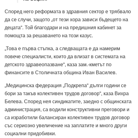
Според него реформата в здравния сектор е трябвало
да се случи, защото „от тези хора зависи бъдещето на
децата“. Той благодари и на предишния кабинет за
помощта за решаването на този казус.
„Това е първа стъпка, а следващата е да намерим
повече специалисти, които да влизат в системата на
детското здравеопазване“, каза зам.-кметът по
финансите в Столичната община Иван Василев.
„Медицинска федерация „Подкрепа“ дълги години се
бори за такъв колективен трудов договор“, каза Вихра
Белева. Според нея синдикатите, заедно с общинската
администрация, са водили конструктивни преговори и
са изработили балансиран колективен трудов договор
със сериозно увеличение на заплатите и много други
социални придобивки.