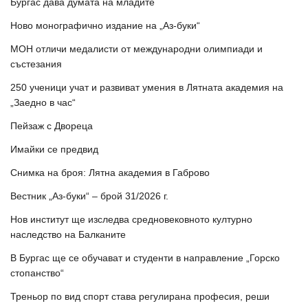
Бургас дава думата на младите
Ново монографично издание на „Аз-буки“
МОН отличи медалисти от международни олимпиади и
състезания
250 ученици учат и развиват умения в Лятната академия на
„Заедно в час“
Пейзаж с Двореца
Имайки се предвид
Снимка на броя: Лятна академия в Габрово
Вестник „Аз-буки“ – брой 31/2026 г.
Нов институт ще изследва средновековното културно
наследство на Балканите
В Бургас ще се обучават и студенти в направление „Горско
стопанство“
Треньор по вид спорт става регулирана професия, реши