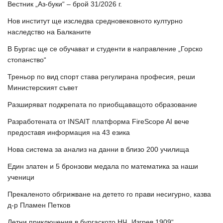
Вестник „Аз-буки“ – брой 31/2026 г.
Нов институт ще изследва средновековното културно
наследство на Балканите
В Бургас ще се обучават и студенти в направление „Горско
стопанство“
Треньор по вид спорт става регулирана професия, реши
Министерският съвет
Разширяват подкрепата по приобщаващото образование
Разработената от INSAIT платформа FireScope AI вече
предоставя информация на 43 езика
Нова система за анализ на данни в близо 200 училища
Един златен и 5 бронзови медала по математика за наши
ученици
Прекаленото обгрижване на детето го прави несигурно, казва
д-р Пламен Петков
Летни приключения в бургаското НЧ „Изгрев 1909“