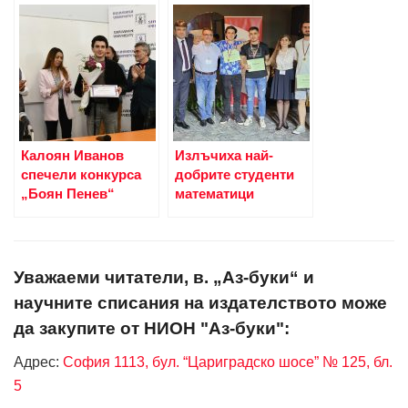
Калоян Иванов
Излъчиха най-
спечели конкурса
добрите студенти
„Боян Пенев“
математици
Уважаеми читатели, в. „Аз-буки“ и
научните списания на издателството може
да закупите от НИОН "Аз-буки":
Адрес:
София 1113, бул. “Цариградско шосе” № 125, бл.
5