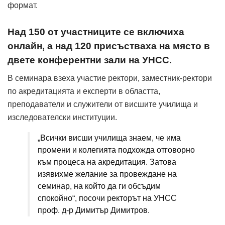
формат.
Над 150 от участниците се включиха
онлайн, а над 120 присъстваха на място в
двете конферентни зали на УНСС.
В семинара взеха участие ректори, заместник-ректори
по акредитацията и експерти в областта,
преподаватели и служители от висшите училища и
изследователски институции.
„Всички висши училища знаем, че има
промени и колегията подхожда отговорно
към процеса на акредитация. Затова
изявихме желание за провеждане на
семинар, на който да ги обсъдим
спокойно“, посочи ректорът на УНСС
проф. д-р Димитър Димитров.