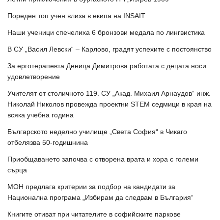
Пореден топ учен влиза в екипа на INSAIT
Наши ученици спечелиха 6 бронзови медала по лингвистика
В СУ „Васил Левски“ – Карлово, градят успехите с постоянство
За ерготерапевта Деница Димитрова работата с децата носи
удовлетворение
Учителят от столичното 119. СУ „Акад. Михаил Арнаудов“ инж.
Николай Николов провежда проектни STEM седмици в края на
всяка учебна година
Българското неделно училище „Света София“ в Чикаго
отбелязва 50-годишнина
Приобщаването започва с отворена врата и хора с големи
сърца
МОН предлага критерии за подбор на кандидати за
Национална програма „Избирам да следвам в България“
Книгите отиват при читателите в софийските паркове