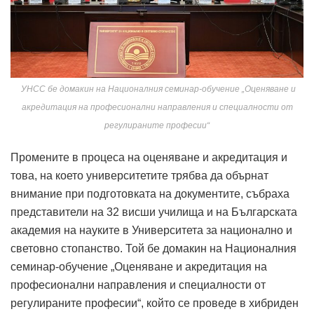
УНСС бе домакин на Националния семинар-обучение „Оценяване и
акредитация на професионални направления и специалности от
регулираните професии“
Промените в процеса на оценяване и акредитация и
това, на което университетите трябва да обърнат
внимание при подготовката на документите, събраха
представители на 32 висши училища и на Българската
академия на науките в Университета за национално и
световно стопанство. Той бе домакин на Националния
семинар-обучение „Оценяване и акредитация на
професионални направления и специалности от
регулираните професии“, който се проведе в хибриден