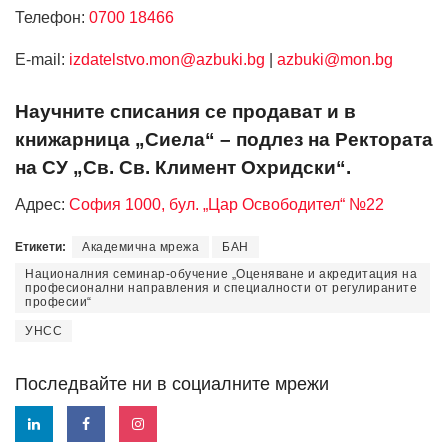
Телефон:
0700 18466
Е-mail:
izdatelstvo.mon@azbuki.bg
|
azbuki@mon.bg
Научните списания се продават и в
книжарница „Сиела“ – подлез на Ректората
на СУ „Св. Св. Климент Охридски“.
Адрес:
София 1000, бул. „Цар Освободител“ №22
Етикети:
Академична мрежа
БАН
Националния семинар-обучение „Оценяване и акредитация на
професионални направления и специалности от регулираните
професии“
УНСС
Последвайте ни в социалните мрежи