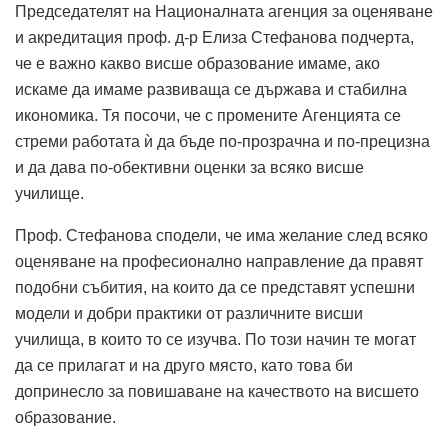
Председателят на Националната агенция за оценяване
и акредитация проф. д-р Елиза Стефанова подчерта,
че е важно какво висше образование имаме, ако
искаме да имаме развиваща се държава и стабилна
икономика. Тя посочи, че с промените Агенцията се
стреми работата ѝ да бъде по-прозрачна и по-прецизна
и да дава по-обективни оценки за всяко висше
училище.
Проф. Стефанова сподели, че има желание след всяко
оценяване на професионално направление да правят
подобни събития, на които да се представят успешни
модели и добри практики от различните висши
училища, в които то се изучва. По този начин те могат
да се прилагат и на друго място, като това би
допринесло за повишаване на качеството на висшето
образование.