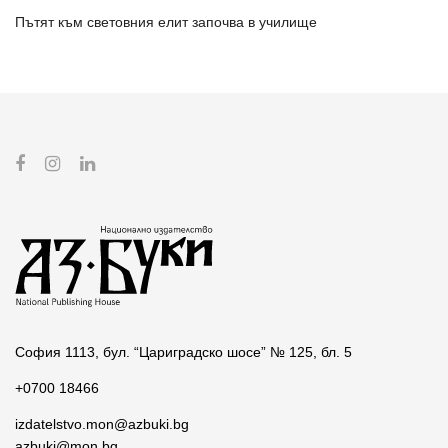
Пътят към световния елит започва в училище
София 1113, бул. “Цариградско шосе” № 125, бл. 5
+0700 18466
izdatelstvo.mon@azbuki.bg
azbuki@mon.bg