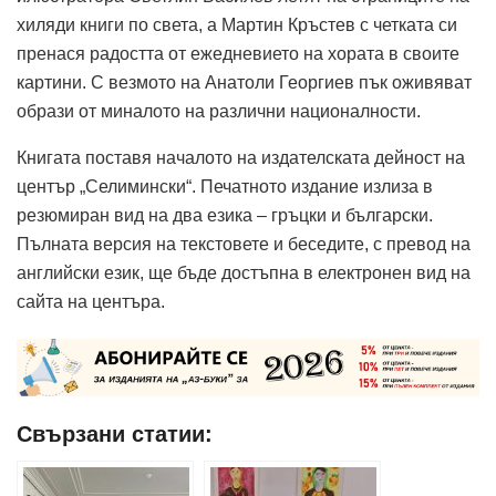
хиляди книги по света, а Мартин Кръстев с четката си
пренася радостта от ежедневието на хората в своите
картини. С везмото на Анатоли Георгиев пък оживяват
образи от миналото на различни националности.
Книгата поставя началото на издателската дейност на
център „Селимински“. Печатното издание излиза в
резюмиран вид на два езика – гръцки и български.
Пълната версия на текстовете и беседите, с превод на
английски език, ще бъде достъпна в електронен вид на
сайта на центъра.
Свързани статии: