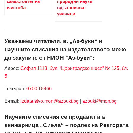
самостоятелна
природни науки
изложба
вдъхновяват
ученици
Уважаеми читатели, в. „Аз-буки“ и
научните списания на издателството може
да закупите от НИОН "Аз-буки":
Адрес:
София 1113, бул. “Цариградско шосе” № 125, бл.
5
Телефон:
0700 18466
Е-mail:
izdatelstvo.mon@azbuki.bg
|
azbuki@mon.bg
Научните списания се продават и в
книжарница „Сиела“ – подлез на Ректората