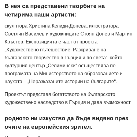
В нея са представени творбите на
четирима наши артисти:
скулптора Христина Келиди-Донева, илюстратора
Светлин Василев и художниците Стоян Донев и Мартин
Кръстев. Експозицията е част от проекта
„Художествено пътешествие. Разкриване на
българското творчество в Гърция и по света“, който
културния център „Селимински“ осъществява по
програмата на Министерството на образованието и
науката – „Неразказаните истории на българите“.
Проектът представя богатството на българското
художествено наследство в Гърция и дава възможност
родното ни изкуство да бъде видяно през
очите на европейския зрител.