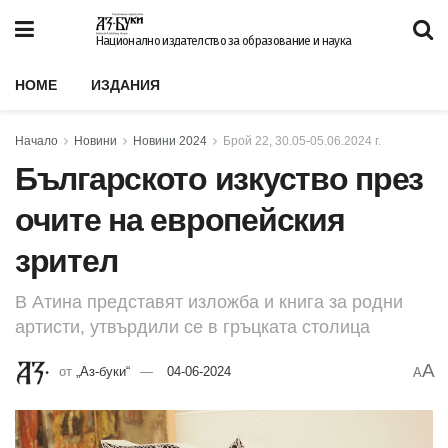
Национално издателство за образование и наука
HOME
ИЗДАНИЯ
Начало
Новини
Новини 2024
Брой 22, 30.05-05.06.2024 г.
Българското изкуство през
очите на европейския
зрител
В Атина представят изложба и книга за родни
артисти, утвърдили се в гръцката столица
A
от
„Аз-буки“
04-06-2024
A