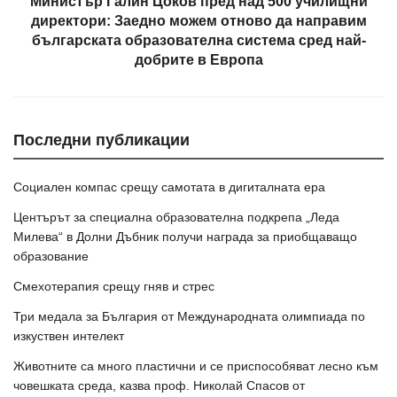
Министър Галин Цоков пред над 500 училищни
директори: Заедно можем отново да направим
българската образователна система сред най-
добрите в Европа
Последни публикации
Социален компас срещу самотата в дигиталната ера
Центърът за специална образователна подкрепа „Леда
Милева“ в Долни Дъбник получи награда за приобщаващо
образование
Смехотерапия срещу гняв и стрес
Три медала за България от Международната олимпиада по
изкуствен интелект
Животните са много пластични и се приспособяват лесно към
човешката среда, казва проф. Николай Спасов от