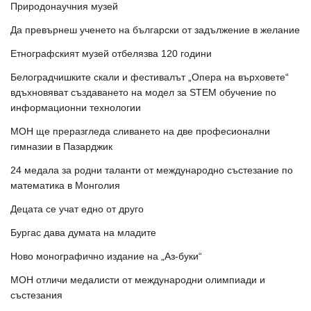
Природонаучния музей
Да превърнеш ученето на български от задължение в желание
Етнографският музей отбелязва 120 години
Белоградчишките скали и фестивалът „Опера на върховете“
вдъхновяват създаването на модел за STEM обучение по
информационни технологии
МОН ще преразгледа сливането на две професионални
гимназии в Пазарджик
24 медала за родни таланти от международно състезание по
математика в Монголия
Децата се учат едно от друго
Бургас дава думата на младите
Ново монографично издание на „Аз-буки“
МОН отличи медалисти от международни олимпиади и
състезания