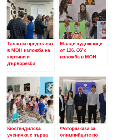
Таланти представят
Млади художници
в МОН изложба на
от 126. ОУ с
картини и
изложба в МОН
дърворезби
Кюстендилска
Фоторазкази за
ученичка с първа
олимпийците по