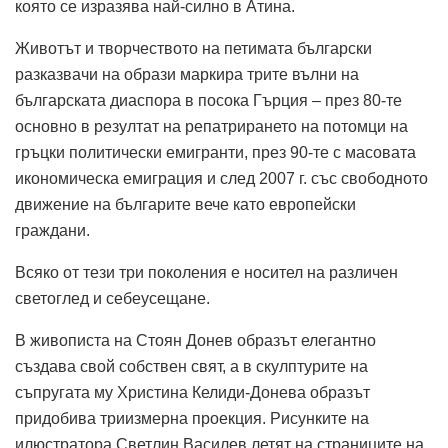
която се изразява най-силно в Атина.
Животът и творчеството на петимата български
разказвачи на образи маркира трите вълни на
българската диаспора в посока Гърция – през 80-те
основно в резултат на репатрирането на потомци на
гръцки политически емигранти, през 90-те с масовата
икономическа емиграция и след 2007 г. със свободното
движение на българите вече като европейски
граждани.
Всяко от тези три поколения е носител на различен
светоглед и себеусещане.
В живописта на Стоян Донев образът елегантно
създава свой собствен свят, а в скулптурите на
съпругата му Христина Келиди-Донева образът
придобива триизмерна проекция. Рисунките на
илюстратора Светлин Василев летят на страниците на