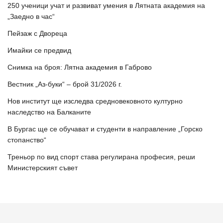
250 ученици учат и развиват умения в Лятната академия на
„Заедно в час“
Пейзаж с Двореца
Имайки се предвид
Снимка на броя: Лятна академия в Габрово
Вестник „Аз-буки“ – брой 31/2026 г.
Нов институт ще изследва средновековното културно
наследство на Балканите
В Бургас ще се обучават и студенти в направление „Горско
стопанство“
Треньор по вид спорт става регулирана професия, реши
Министерският съвет