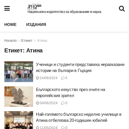
Национално издателство за образование и наука
HOME
ИЗДАНИЯ
Начало
Етикет
Атина
Етикет:
Атина
Ученици и студенти представиха неразказани
истории на българи в Гърция
24/06/2024
0
Българското изкуство през очите на
европейския зрител
04/06/2024
0
Най-голямото българско неделно училище в
Атина отбелязва 20-годишен юбилей
11/05/2024
0