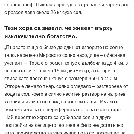
според проф. Николов при едно загряване и зареждане
с разсол дава около 26 кг суха сол.
Тези хора са знаели, че живеят върху
изключително богатство.
„Първата къща е близо до един от изворите на солно
тяло, наречено Мировско солно находище – обяснява
ученият. – Това е огромен конус с дълбочина до 4 км, в
основата си е с около 15 км диаметър, а нагоре се
свива като пресечен конус с размери 850 на 450 м.
Отгоре е лежало т.нар. солно огледало – разтворена от
водата сол, което е силно наситен разтвор на натриев
хлорид и избива във вид на извори навън. Имало е
няколко извора по периферията на това солно тяло.
Най-вероятно хората са добивали сол и в други
постройки на селището, но това е било недостатъчно
като производство за увеличаващото се население на