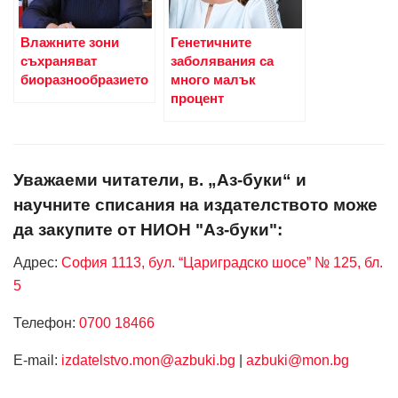
Влажните зони
Генетичните
съхраняват
заболявания са
биоразнообразието
много малък
процент
Уважаеми читатели, в. „Аз-буки“ и
научните списания на издателството може
да закупите от НИОН "Аз-буки":
Адрес:
София 1113, бул. “Цариградско шосе” № 125, бл.
5
Телефон:
0700 18466
Е-mail:
izdatelstvo.mon@azbuki.bg
|
azbuki@mon.bg