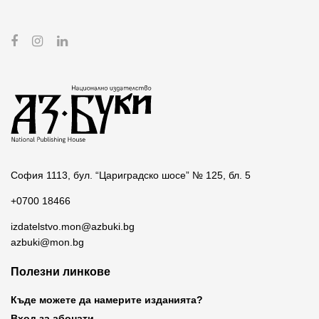
София 1113, бул. “Цариградско шосе” № 125, бл. 5
+0700 18466
izdatelstvo.mon@azbuki.bg
azbuki@mon.bg
Полезни линкове
Къде можете да намерите изданията?
Вход за абонати