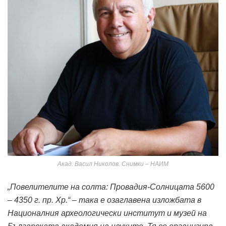
Aкад. Васил Николов. Снимки – НАИМ
„Повелителите на солта: Провадия-Солницата 5600
– 4350 г. пр. Хр.“ – така е озаглавена изложбата в
Националния археологически институт и музей на