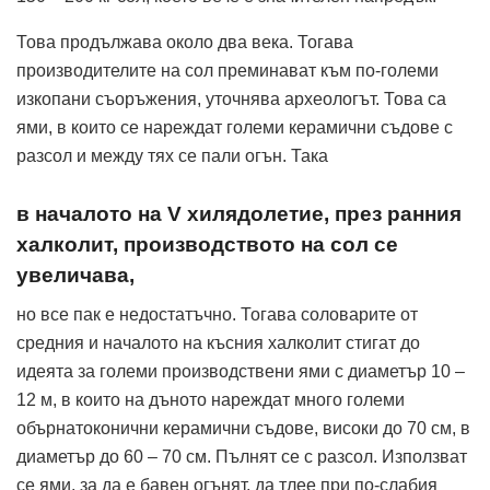
Това продължава около два века. Тогава
производителите на сол преминават към по-големи
изкопани съоръжения, уточнява археологът. Това са
ями, в които се нареждат големи керамични съдове с
разсол и между тях се пали огън. Така
в началото на V хилядолетие, през ранния
халколит, производството на сол се
увеличава,
но все пак е недостатъчно. Тогава соловарите от
средния и началото на късния халколит стигат до
идеята за големи производствени ями с диаметър 10 –
12 м, в които на дъното нареждат много големи
обърнатоконични керамични съдове, високи до 70 см, в
диаметър до 60 – 70 см. Пълнят се с разсол. Използват
се ями, за да е бавен огънят, да тлее при по-слабия