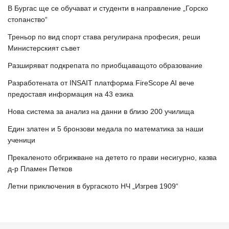
В Бургас ще се обучават и студенти в направление „Горско
стопанство“
Треньор по вид спорт става регулирана професия, реши
Министерският съвет
Разширяват подкрепата по приобщаващото образование
Разработената от INSAIT платформа FireScope AI вече
предоставя информация на 43 езика
Нова система за анализ на данни в близо 200 училища
Един златен и 5 бронзови медала по математика за наши
ученици
Прекаленото обгрижване на детето го прави несигурно, казва
д-р Пламен Петков
Летни приключения в бургаското НЧ „Изгрев 1909“