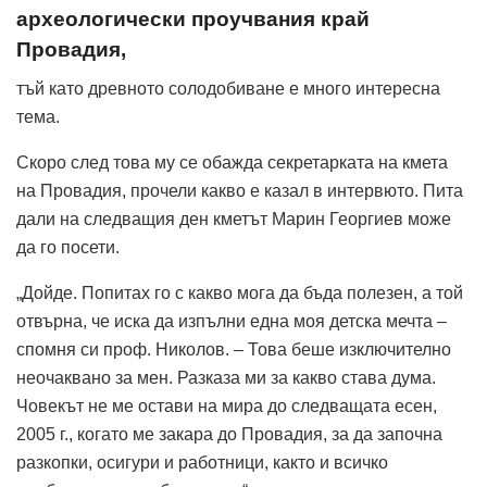
археологически проучвания край
Провадия,
тъй като древното солодобиване е много интересна
тема.
Скоро след това му се обажда секретарката на кмета
на Провадия, прочели какво е казал в интервюто. Пита
дали на следващия ден кметът Марин Георгиев може
да го посети.
„Дойде. Попитах го с какво мога да бъда полезен, а той
отвърна, че иска да изпълни една моя детска мечта –
спомня си проф. Николов. – Това беше изключително
неочаквано за мен. Разказа ми за какво става дума.
Човекът не ме остави на мира до следващата есен,
2005 г., когато ме закара до Провадия, за да започна
разкопки, осигури и работници, както и всичко