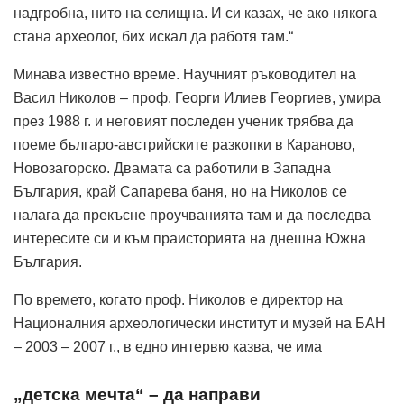
надгробна, нито на селищна. И си казах, че ако някога
стана археолог, бих искал да работя там.“
Минава известно време. Научният ръководител на
Васил Николов – проф. Георги Илиев Георгиев, умира
през 1988 г. и неговият последен ученик трябва да
поеме българо-австрийските разкопки в Караново,
Новозагорско. Двамата са работили в Западна
България, край Сапарева баня, но на Николов се
налага да прекъсне проучванията там и да последва
интересите си и към праисторията на днешна Южна
България.
По времето, когато проф. Николов е директор на
Националния археологически институт и музей на БАН
– 2003 – 2007 г., в едно интервю казва, че има
„детска мечта“ – да направи