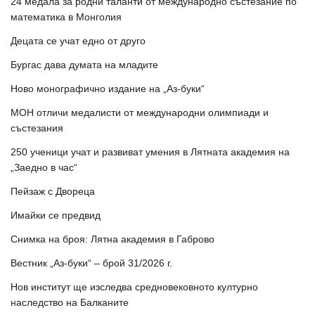
24 медала за родни таланти от международно състезание по
математика в Монголия
Децата се учат едно от друго
Бургас дава думата на младите
Ново монографично издание на „Аз-буки“
МОН отличи медалисти от международни олимпиади и
състезания
250 ученици учат и развиват умения в Лятната академия на
„Заедно в час“
Пейзаж с Двореца
Имайки се предвид
Снимка на броя: Лятна академия в Габрово
Вестник „Аз-буки“ – брой 31/2026 г.
Нов институт ще изследва средновековното културно
наследство на Балканите