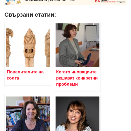
Свързани статии:
Повелителите на
Когато иновациите
солта
решават конкретни
проблеми