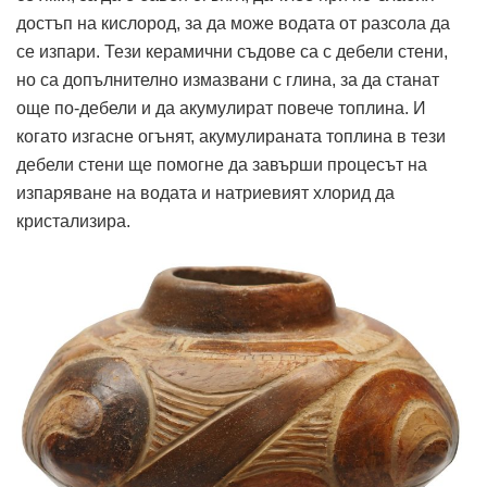
достъп на кислород, за да може водата от разсола да
се изпари. Тези керамични съдове са с дебели стени,
но са допълнително измазвани с глина, за да станат
още по-дебели и да акумулират повече топлина. И
когато изгасне огънят, акумулираната топлина в тези
дебели стени ще помогне да завърши процесът на
изпаряване на водата и натриевият хлорид да
кристализира.