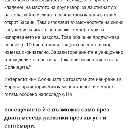
кладенец на мястото на друг извор, за да стигнат до
разсола, който изливат посредством канали в голям
открит басейн. Така използват възможностите на силно
засушения климат с по-високи температури за
изпаряването на разсола. Това обаче не продължава
повече от 100-ина години, защото соленият извор
изчезва окончателно. Заради горещините е унищожено
и земеделието в региона. Така приключва животът на
Солницата.“
Интересът към Солницата с атрактивните най-ранни в
Европа праисторически каменни крепости е много
голям, особено напоследък. Но
посещението ѝ е възможно само през
двата месеца разкопки през август и
септември.