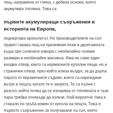
пещ, направена от глина, с дебела основа, която
акумулира топлина. Това са
първите акумулиращи съоръжения в
историята на Европа,
подчертава археологът. Но производителите на сол
правят такава пещ на приземния етаж в двуетажната
къща при солените извори с необичайно големи
размери и необичайно масивна. Има не само един
входен отвор, както са нормалните куполни пещи, но и
страничен отвор, през който влиза въздух, за да дърпа
парата от керамичните съдове, които са нареждани
вътре в пещта, когато тя е загрята. Те са пълни с
разсол, който почва да се изпарява от топлината и тази
пара трябва отнякъде да излезе. Най-вероятно това е
ставало по тръба комин от купола на пещта. Това е
първото съоръжение за получаване на сол, което