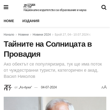
Национално издателство за образование и наука
HOME
ИЗДАНИЯ
Начало
Новини
Новини 2024
Брой 27, 04– 10.07.2024 г.
Тайните на Солницата в
Провадия
Ако обектът се популяризира, тук ще има поток
от чуждестранни туристи, категоричен е акад.
Васил Николов
A
от
„Аз-буки“
04-07-2024
A