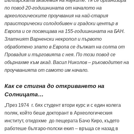
Българската академия на науките. Тя се организира
по повод 20-годишнината от началото на
археологическите проучвания на най-стария
праисторически солодобивен и градски център в
Европа и се посвещава на 155-годишнината на БАН.
Златният Варненски некропол и първото
обработено злато в Европа се дължат на солта от
Провадия и търговията с нея. По този повод се
обърнахме към акад. Васил Николов – ръководител на
проучванията от самото им начало.
Как се стигна до откриването на
Солницата…
„През 1974 г. бях студент втори курс и с един колега
поляк, който беше докторант в Археологическия
институт, отидохме до пещерата Бачо Киро, където
работеше българо-полски екип – връща се назад в