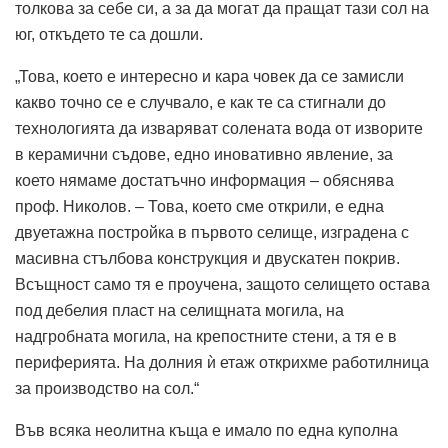
толкова за себе си, а за да могат да пращат тази сол на
юг, откъдето те са дошли.
„Това, което е интересно и кара човек да се замисли
какво точно се е случвало, е как те са стигнали до
технологията да изваряват солената вода от изворите
в керамични съдове, едно иновативно явление, за
което нямаме достатъчно информация – обяснява
проф. Николов. – Това, което сме открили, е една
двуетажна постройка в първото селище, изградена с
масивна стълбова конструкция и двускатен покрив.
Всъщност само тя е проучена, защото селището остава
под дебелия пласт на селищната могила, на
надгробната могила, на крепостните стени, а тя е в
периферията. На долния ѝ етаж открихме работилница
за производство на сол.“
Във всяка неолитна къща е имало по една куполна