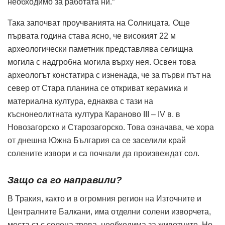
необходимо за работата ни.“
Така започват проучванията на Солницата. Още
първата година става ясно, че високият 22 м
археологически паметник представлява селищна
могила с надгробна могила върху нея. Освен това
археологът констатира с изненада, че за първи път на
север от Стара планина се откриват керамика и
материална култура, еднаква с тази на
къснонеолитната култура Караново III – IV в. в
Новозагорско и Старозагорско. Това означава, че хора
от днешна Южна България са се заселили край
солените извори и са почнали да произвеждат сол.
Защо са го направили?
В Тракия, както и в огромния регион на Източните и
Централните Балкани, има отделни солени изворчета,
места със солена трева, необходима за животните. Но