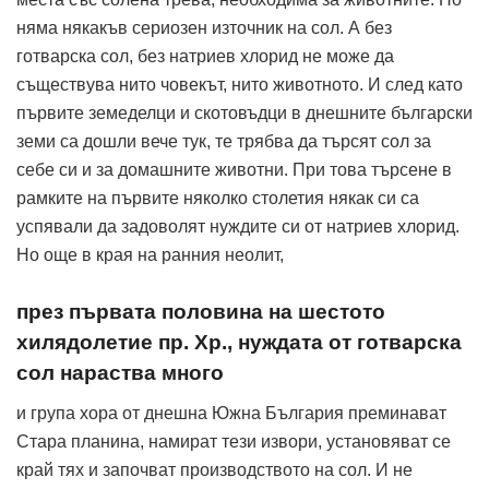
няма някакъв сериозен източник на сол. А без
готварска сол, без натриев хлорид не може да
съществува нито човекът, нито животното. И след като
първите земеделци и скотовъдци в днешните български
земи са дошли вече тук, те трябва да търсят сол за
себе си и за домашните животни. При това търсене в
рамките на първите няколко столетия някак си са
успявали да задоволят нуждите си от натриев хлорид.
Но още в края на ранния неолит,
през първата половина на шестото
хилядолетие пр. Хр., нуждата от готварска
сол нараства много
и група хора от днешна Южна България преминават
Стара планина, намират тези извори, установяват се
край тях и започват производството на сол. И не