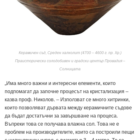
Керамичен съд, Среден халколит (4700 – 4600 г. пр. Хр.)
Праисторически солодобивен и градски център Провадия –
Солницата
„Има много важни и интересни елементи, които
подпомагат да започне процесът на кристализация –
казва проф. Николов. – Използват се много хитринки,
които позволяват дървата между керамичните съдове
да бъдат достатъчни за завършване на процеса.
Въпреки това се получава влажна сол. Това не е
проблем на производителите, които са построили пещи