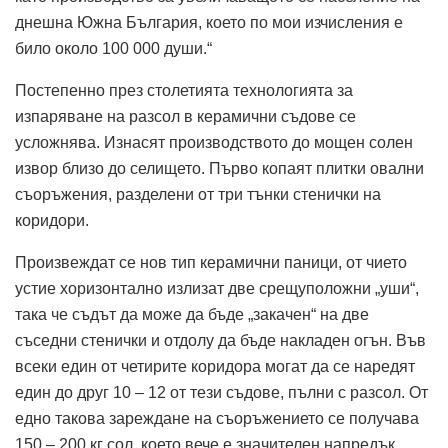
днешна Южна България, което по мои изчисления е
било около 100 000 души.“
Постепенно през столетията технологията за
изпаряване на разсол в керамични съдове се
усложнява. Изнасят производството до мощен солен
извор близо до селището. Първо копаят плитки овални
съоръжения, разделени от три тънки стенички на
коридори.
Произвеждат се нов тип керамични паници, от чието
устие хоризонтално излизат две срещуположни „уши“,
така че съдът да може да бъде „закачен“ на две
съседни стенички и отдолу да бъде накладен огън. Във
всеки един от четирите коридора могат да се наредят
един до друг 10 – 12 от тези съдове, пълни с разсол. От
едно такова зареждане на съоръжението се получава
150 – 200 кг сол, което вече е значителен напредък.