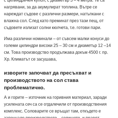
с цилиндричен купол, с диаметър 3 – 4 метра. Те са
нагрявани, за да акумулират топлина. Вътре се
нареждат съдове с различни размери, натъпкани с
влажна сол. След като преминат през тази пещ, от
съдовете излизат солни кюлчета, т.е. готови пари.
Има различни номинали – от съвсем малки конуси до
големи цилиндри високи 25 – 30 см и диаметър 12 –14
см. Това производство продължава докъм 4500 г. пр.
Хр. Климатът се засушава,
изворите започват да пресъхват и
производството на сол става
проблематично.
А и горите – източник на горивния материал, заради
усилената сеч са се отдалечили от производствения
комплекс. Соловарите се връщат там, откъдето е
започнало производството – селището, и правят