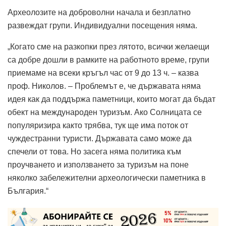
Археолозите на доброволни начала и безплатно
развеждат групи. Индивидуални посещения няма.
„Когато сме на разкопки през лятото, всички желаещи
са добре дошли в рамките на работното време, групи
приемаме на всеки кръгъл час от 9 до 13 ч. – казва
проф. Николов. – Проблемът е, че държавата няма
идея как да поддържа паметници, които могат да бъдат
обект на международен туризъм. Ако Солницата се
популяризира както трябва, тук ще има поток от
чуждестранни туристи. Държавата само може да
спечели от това. Но засега няма политика към
проучването и използването за туризъм на поне
няколко забележителни археологически паметника в
България.“