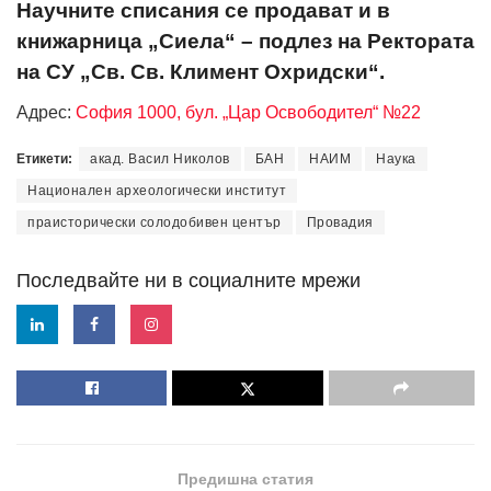
Научните списания се продават и в
книжарница „Сиела“ – подлез на Ректората
на СУ „Св. Св. Климент Охридски“.
Адрес:
София 1000, бул. „Цар Освободител“ №22
Етикети:
акад. Васил Николов
БАН
НАИМ
Наука
Национален археологически институт
праисторически солодобивен център
Провадия
Последвайте ни в социалните мрежи
Предишна статия