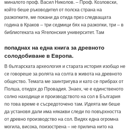
миналото проф. Васил Николов. – Проф. Козловски,
който беше ръководител от полска страна на
разкопките, ме покани да отида през следващата
година в Краков – три седмици бях на разкопки, три – в
библиотеката на Ягелонския университет. Там
попаднах на една книга за древното
солодобиване в Европа.
В българската археология и старата история изобщо не
се говореше за ролята на солта в живота на древното
общество. Темата ме заинтригува и като се прибрах от
Полша, отидох до Провадия. Знаех, че е единственото
солно находище и производството на сол в България
по това време е съсредоточено там. Идеята ми беше
да установя дали има някакви следи по повърхността
от древно производство на сол. Видях една огромна
могила, висока, поизострена – не прилича нито на