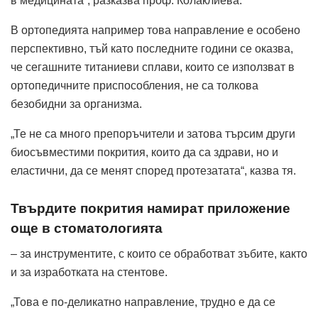
в медицината“, разказва проф. Колаклиева.
В ортопедията например това направление е особено
перспективно, тъй като последните години се оказва,
че сегашните титаниеви сплави, които се използват в
ортопедичните приспособления, не са толкова
безобидни за организма.
„Те не са много препоръчители и затова търсим други
биосъвместими покрития, които да са здрави, но и
еластични, да се менят според протезатата“, казва тя.
Твърдите покрития намират приложение
още в стоматологията
– за инструментите, с които се обработват зъбите, както
и за изработката на стентове.
„Това е по-деликатно направление, трудно е да се