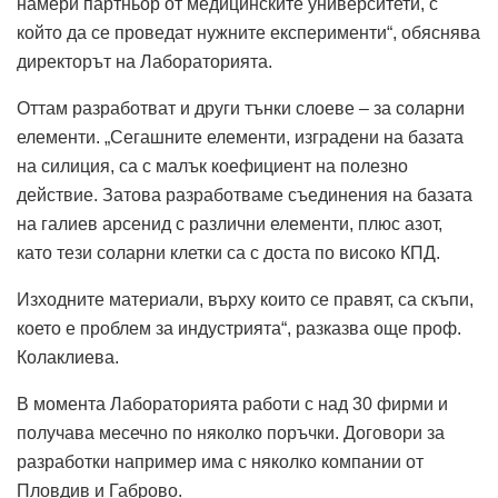
намери партньор от медицинските университети, с
който да се проведат нужните експерименти“, обяснява
директорът на Лабораторията.
Оттам разработват и други тънки слоеве – за соларни
елементи. „Сегашните елементи, изградени на базата
на силиция, са с малък коефициент на полезно
действие. Затова разработваме съединения на базата
на галиев арсенид с различни елементи, плюс азот,
като тези соларни клетки са с доста по високо КПД.
Изходните материали, върху които се правят, са скъпи,
което е проблем за индустрията“, разказва още проф.
Колаклиева.
В момента Лабораторията работи с над 30 фирми и
получава месечно по няколко поръчки. Договори за
разработки например има с няколко компании от
Пловдив и Габрово.