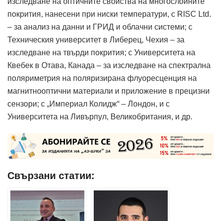
изследване на оптичните свойства на многослойните
покрития, нанесени при ниски температури, с RISС Ltd.
– за анализ на данни и ГРИД и облачни системи; с
Техническия университет в Либерец, Чехия – за
изследване на твърди покрития; с Университета на
Квебек в Отава, Канада – за изследване на спектрална
поляриметрия на поляризирана флуоресценция на
магнитнооптични материали и приложение в прецизни
сензори; с „Империал Колидж“ – Лондон, и с
Университета на Ливърпул, Великобритания, и др.
Свързани статии: