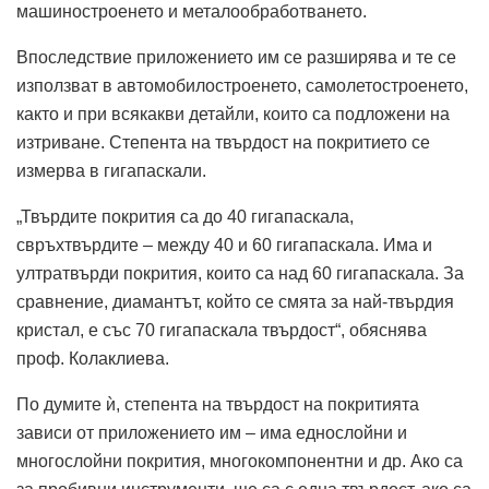
машиностроенето и металообработването.
Впоследствие приложението им се разширява и те се
използват в автомобилостроенето, самолетостроенето,
както и при всякакви детайли, които са подложени на
изтриване. Степента на твърдост на покритието се
измерва в гигапаскали.
„Твърдите покрития са до 40 гигапаскала,
свръхтвърдите – между 40 и 60 гигапаскала. Има и
ултратвърди покрития, които са над 60 гигапаскала. За
сравнение, диамантът, който се смята за най-твърдия
кристал, е със 70 гигапаскала твърдост“, обяснява
проф. Колаклиева.
По думите ѝ, степента на твърдост на покритията
зависи от приложението им – има еднослойни и
многослойни покрития, многокомпонентни и др. Ако са