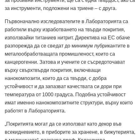
за пробивни инструменти, ще са с една твърдост, ако са
за инструменти, подложени на триене – с друга.
Първоначално изследователите в Лабораторията са
работили върху изработването на твърди покрития,
използвайки титаниев нитрит. Директива на ЕС обаче
разпорежда да се сведат до минимум лубрикантите в
металообработващата промишленост, които са
канцерогенни. Затова и учените се съсредоточават
върху свърхтвърди покрития, включващи
нанокомпозити, които да са твърди, с добра
устойчивост и да запазват качествата си дори при
температура от 1000 градуса. Подобна устойчивост
имат именно нанокомпозитните структури, върху които
работят в Лабораторията.
„Покритията могат да се използват като декор във
всекидневието, в приборите за хранене, в бижутерията,