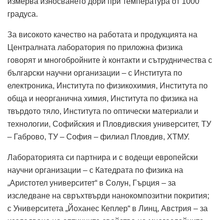
измерва износването дори при температура от 1000
градуса.
За високото качество на работата и продукцията на
Централната лаборатория по приложна физика
говорят и многобройните ѝ контакти и сътрудничества с
български научни организации – с Института по
електроника, Института по физикохимия, Института по
обща и неорганична химия, Института по физика на
твърдото тяло, Института по оптически материали и
технологии, Софийския и Пловдивския университет, ТУ
– Габрово, ТУ – София – филиал Пловдив, ХТМУ.
Лабораторията си партнира и с водещи европейски
научни организации – с Катедрата по физика на
„Аристотел университет“ в Солун, Гърция – за
изследване на свръхтвърди нанокомпозитни покрития;
с Университета „Йоханес Кеплер“ в Линц, Австрия – за