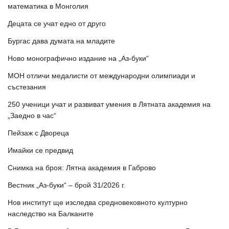
математика в Монголия
Децата се учат едно от друго
Бургас дава думата на младите
Ново монографично издание на „Аз-буки“
МОН отличи медалисти от международни олимпиади и
състезания
250 ученици учат и развиват умения в Лятната академия на
„Заедно в час“
Пейзаж с Двореца
Имайки се предвид
Снимка на броя: Лятна академия в Габрово
Вестник „Аз-буки“ – брой 31/2026 г.
Нов институт ще изследва средновековното културно
наследство на Балканите