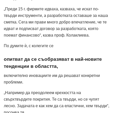
„Преди 15 г. фирмите идваха, казваха, че искат по-
твърди инструменти, а разработката оставаше за наша
сметка. Сега ми прави много добро впечатление, че те
идват и подписват договор за разработката, която
поемат финансово“, казва проф. Колаклиева.
По думите ѝ, с колегите се
опитват да се съобразяват в най-новите
тенденции в областта,
включително иновациите им да решават конкретни
проблеми.
„Например да преодолеем крехкостта на
свърхтвърдите покрития. Те са твърди, но се чупят
лесно. Задачата е как хем да са еластични, хем твърди“,
посочва тя.