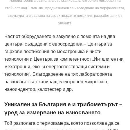
Лабораторията разполага със сканиращ електронен микроскоп на
стойност над 1 млн. лв., предназначен за изследване на морфологията,
структурата и състава на свръхтвърдите покрития, разработвани от
учените
Част от оборудването е закупено с помощта на два
центъра, създадени с евросредства – Центъра за
върхови постижения по мехатроника и чисти
технологии и Центъра за компетентност „Интелигентни
мехатронни, еко- и енергоспестяващи системи и
технологии“. Благодарение на тях лабораторията
разполага със сканиращ електронен микроскоп,
наноиндентор, калотестер и др.
Уникален за България е и трибометърът –
уред за измерване на износването
Той разполага с термокамера, която позволява да се