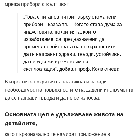
мрежа прибори с жълт цвят.
„Това е титанов нитрит върху стоманени
прибори – казва тя. – Когато става дума за
индустрията, покритията, които
изработваме, са предназначени да
променят свойствата на повърхностите –
да ги направят здрави, твърди, устойчиви,
да се удължи времето им на
експлоатация“, добавя проф. Колаклиева.
Въпросните покрития са възникнали заради
необходимостта повърхностите на дадени инструменти
да се направи твърда и да не се износва.
Основната цел е удължаване живота на
детайлите,
като първоначално те намират приложение в