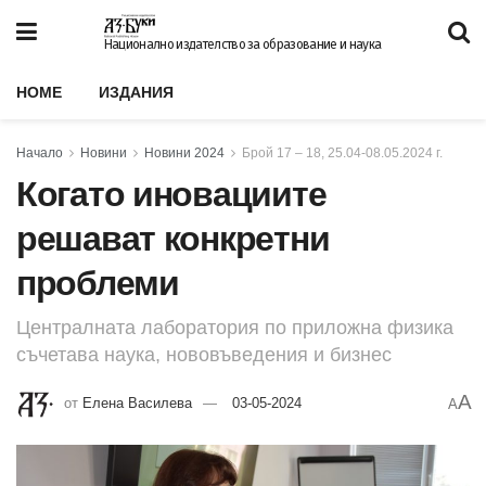
Национално издателство за образование и наука
HOME
ИЗДАНИЯ
Начало
Новини
Новини 2024
Брой 17 – 18, 25.04-08.05.2024 г.
Когато иновациите
решават конкретни
проблеми
Централната лаборатория по приложна физика
съчетава наука, нововъведения и бизнес
A
от
Елена Василева
03-05-2024
A