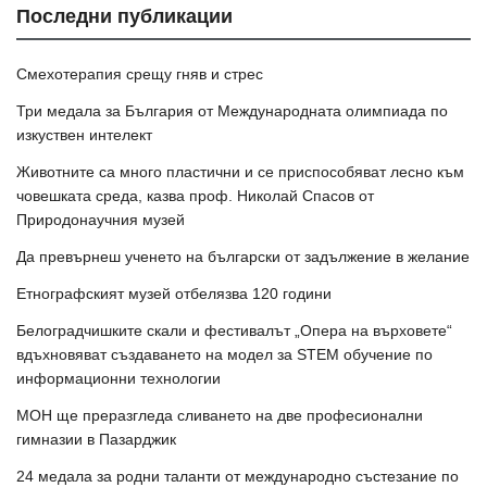
Последни публикации
Смехотерапия срещу гняв и стрес
Три медала за България от Международната олимпиада по
изкуствен интелект
Животните са много пластични и се приспособяват лесно към
човешката среда, казва проф. Николай Спасов от
Природонаучния музей
Да превърнеш ученето на български от задължение в желание
Етнографският музей отбелязва 120 години
Белоградчишките скали и фестивалът „Опера на върховете“
вдъхновяват създаването на модел за STEM обучение по
информационни технологии
МОН ще преразгледа сливането на две професионални
гимназии в Пазарджик
24 медала за родни таланти от международно състезание по