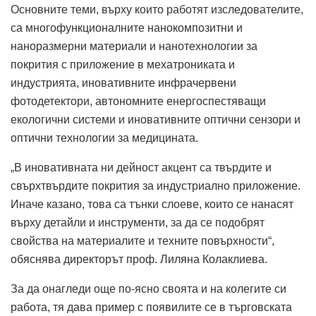
Основните теми, върху които работят изследователите,
са многофункционалните нанокомпозитни и
наноразмерни материали и нанотехнологии за
покрития с приложение в мехатрониката и
индустрията, иновативните инфрачервени
фотодетектори, автономните енергоспестяващи
екологични системи и иновативните оптични сензори и
оптични технологии за медицината.
„В иновативната ни дейност акцент са твърдите и
свърхтвърдите покрития за индустриално приложение.
Иначе казано, това са тънки слоеве, които се нанасят
върху детайли и инструменти, за да се подобрят
свойства на материалите и техните повърхности“,
обяснява директорът проф. Лиляна Колаклиева.
За да онагледи още по-ясно своята и на колегите си
работа, тя дава пример с появилите се в търговската