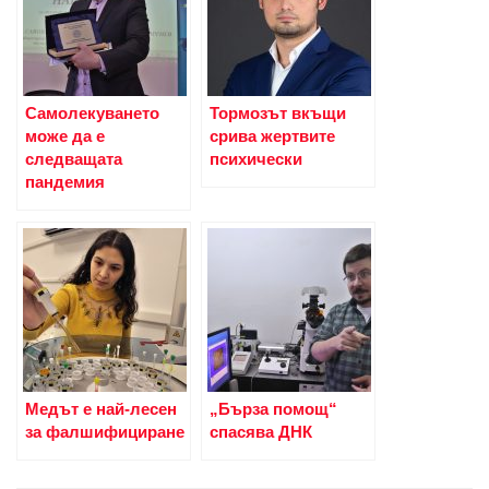
Самолекуването
Тормозът вкъщи
може да е
срива жертвите
следващата
психически
пандемия
Медът е най-лесен
„Бърза помощ“
за фалшифициране
спасява ДНК