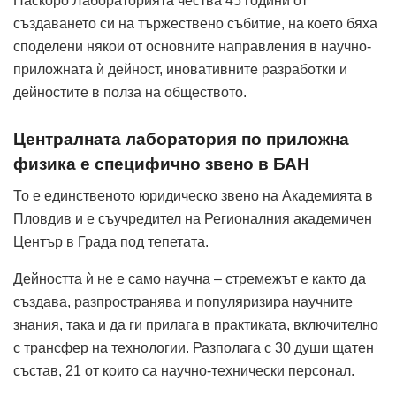
Наскоро Лабораторията чества 45 години от
създаването си на тържествено събитие, на което бяха
споделени някои от основните направления в научно-
приложната ѝ дейност, иновативните разработки и
дейностите в полза на обществото.
Централната лаборатория по приложна
физика е специфично звено в БАН
То е единственото юридическо звено на Академията в
Пловдив и е съучредител на Регионалния академичен
Център в Града под тепетата.
Дейността ѝ не е само научна – стремежът е както да
създава, разпространява и популяризира научните
знания, така и да ги прилага в практиката, включително
с трансфер на технологии. Разполага с 30 души щатен
състав, 21 от които са научно-технически персонал.