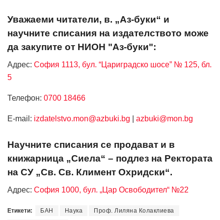
Уважаеми читатели, в. „Аз-буки“ и
научните списания на издателството може
да закупите от НИОН "Аз-буки":
Адрес:
София 1113, бул. “Цариградско шосе” № 125, бл.
5
Телефон:
0700 18466
Е-mail:
izdatelstvo.mon@azbuki.bg
|
azbuki@mon.bg
Научните списания се продават и в
книжарница „Сиела“ – подлез на Ректората
на СУ „Св. Св. Климент Охридски“.
Адрес:
София 1000, бул. „Цар Освободител“ №22
Етикети:
БАН
Наука
Проф. Лиляна Колаклиева