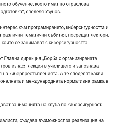
ното обучение, което имат по отраслова
дготовка“, споделя Узунов.
с интерес към програмирането, киберсигурността и
т различни тематични събития, посрещат лектори,
 които се занимават с киберсигурността.
от Главна дирекция „Борба с организираната
тров изнася лекция в училището и запознава
 на киберпрестъпленията. А те споделят какви
ионалната и международната нормативна рамка в
ават заниманията на клуба по киберсигурност.
циалисти, създава възможност за реализация на