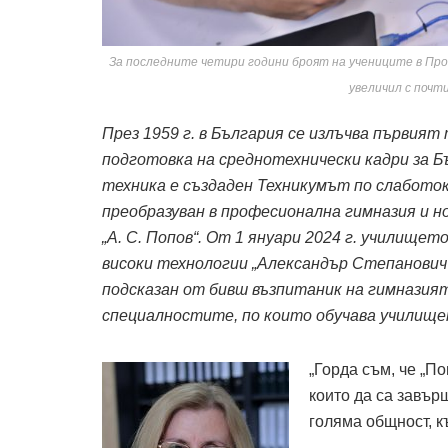
За последните четири години броят на учениците в Про
увеличил с почт
През 1959 г. в България се излъчва първият 
подготовка на среднотехнически кадри за 
техника е създаден Техникумът по слаботок
преобразуван в професионална гимназия и но
„А. С. Попов“. От 1 януари 2024 г. училище
високи технологии „Александър Степанович П
подсказан от бивш възпитаник на гимназия
специалностите, по които обучава училище
„Горда съм, че „П
които да са завър
голяма общност, к