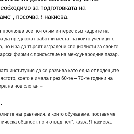
необходимо за подготовката на
аме“, посочва Янакиева.
т проявява все по-голям интерес към кадрите на
за да предложат работни места, на които учениците
, но и за да търсят изградени специалисти за своите
лгарски фирми с присъствие на международния пазар.
ата институция да се развива като една от водещите
тото, което е имала през 60-те – 70-те години на
ора на нов слоган –
.
алните направления, в които обучаваме, поставяме
ическа общност, но и отвъд нея“, казва Янакиева.