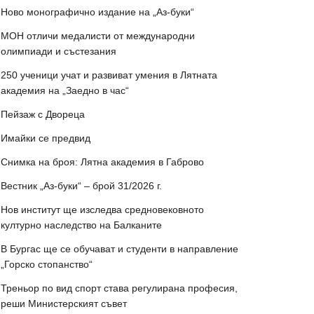
Ново монографично издание на „Аз-буки“
МОН отличи медалисти от международни
олимпиади и състезания
250 ученици учат и развиват умения в Лятната
академия на „Заедно в час“
Пейзаж с Двореца
Имайки се предвид
Снимка на броя: Лятна академия в Габрово
Вестник „Аз-буки“ – брой 31/2026 г.
Нов институт ще изследва средновековното
културно наследство на Балканите
В Бургас ще се обучават и студенти в направление
„Горско стопанство“
Треньор по вид спорт става регулирана професия,
реши Министерският съвет