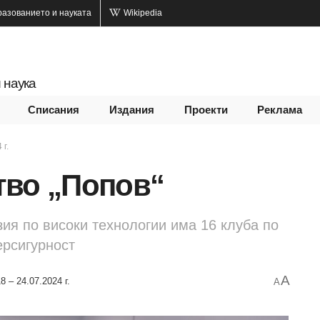
разованието и науката
Wikipedia
 наука
Списания
Издания
Проекти
Реклама
 г.
тво „Попов“
ия по високи технологии има 16 клуба по
ерсигурност
A
8 – 24.07.2024 г.
A