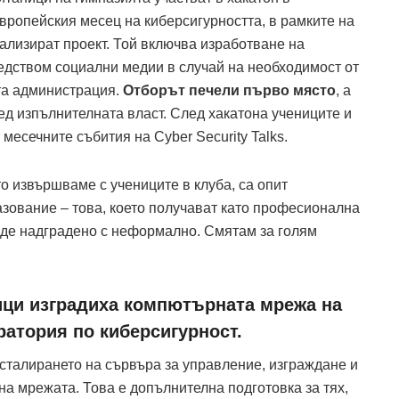
вропейския месец на киберсигурността, в рамките на
ализират проект. Той включва изработване на
едством социални медии в случай на необходимост от
та администрация.
Отборът печели първо място
, а
ед изпълнителната власт. След хакатона учениците и
месечните събития на Cyber Security Talks.
то извършваме с учениците в клуба, са опит
зование – това, което получават като професионална
ъде надградено с неформално. Смятам за голям
ици изградиха компютърната мрежа на
атория по киберсигурност.
сталирането на сървъра за управление, изграждане и
а мрежата. Това е допълнителна подготовка за тях,