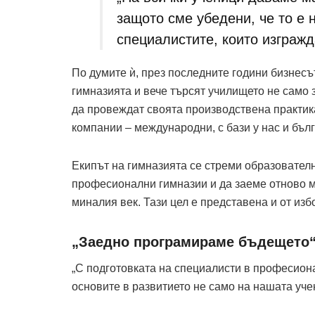
защото сме убедени, че то е 
специалистите, които изгражд
По думите ѝ, през последните години бизнесъ
гимназията и вече търсят училището не само 
да провеждат своята производствена практика
компании – международни, с бази у нас и бъ
Екипът на гимназията се стреми образователн
професионални гимназии и да заеме отново мяс
миналия век. Тази цел е представена и от изб
„Заедно програмираме бъдещето“
„С подготовката на специалисти в професион
основите в развитието не само на нашата учен