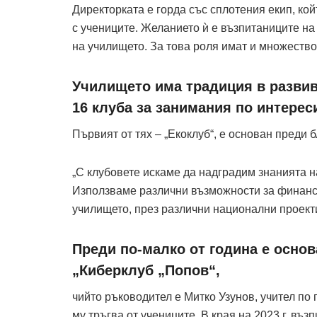
Директорката е горда със сплотения екип, ко
с учениците. Желанието ѝ е възпитаниците на
на училището. За това роля имат и множество
Училището има традиция в развив
16 клуба за занимания по интерес
Първият от тях – „Екоклуб“, е основан преди б
„С клубовете искаме да надградим знанията на
Използваме различни възможности за финанси
училището, през различни национални проект
Преди по-малко от година е основ
„Киберклуб „Попов“,
чийто ръководител е Митко Узунов, учител по
му тръгва от учениците. В края на 2023 г. въз