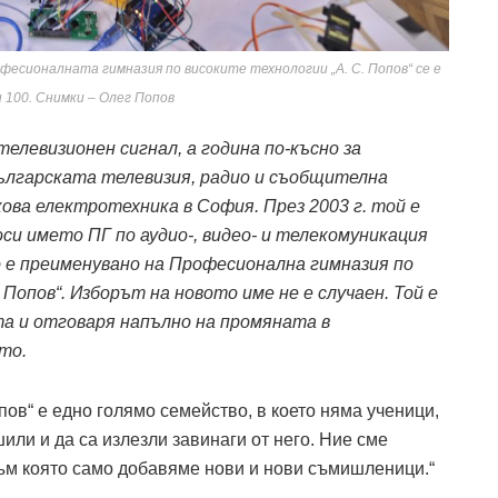
фесионалната гимназия по високите технологии „А. С. Попов“ се е
и 100. Снимки – Олег Попов
телевизионен сигнал, а година по-късно за
Българската телевизия, радио и съобщителна
ова електротехника в София. През 2003 г. той е
си името ПГ по аудио-, видео- и телекомуникация
то е преименувано на Професионална гимназия по
опов“. Изборът на новото име не е случаен. Той е
та и отговаря напълно на промяната в
то.
опов“ е едно голямо семейство, в което няма ученици,
шили и да са излезли завинаги от него. Ние сме
ъм която само добавяме нови и нови съмишленици.“