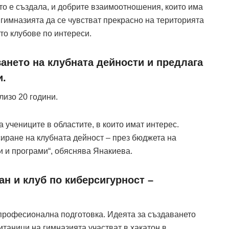
йто е създала, и добрите взаимоотношения, които има
 гимназията да се чувстват прекрасно на територията
то клубове по интереси.
ането на клубната дейности и предлага
и.
лизо 20 години.
 учениците в областите, в които имат интерес.
ране на клубната дейност – през бюджета на
и и програми“, обяснява Янакиева.
ан и клуб по киберсигурност –
 професионална подготовка. Идеята за създаването
питаници на гимназията участват в хакатон в