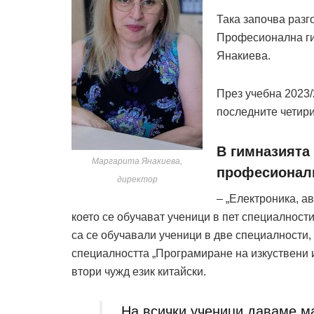
Така започва разг
Професионална ги
Янакиева.
През учебна 2023/2
последните четири
В гимназията 
Маргарита Янакиева,
професионал
директор
– „Електроника, а
което се обучават ученици в пет специалности
са се обучавали ученици в две специалности, 
специалността „Програмиране на изкуствени и
втори чужд език китайски.
„На всички ученици даваме м