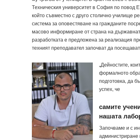
Техническия университет в София по повод Е
който съвместно с друго столично училище ре
система за оповестяване на гражданите поср
масово информиране от страна на държавна
разработката е предложена за реализация пр
техният преподавател започват да посещават 
„Дейностите, кои
формалното обра
подготовка, да б
успех, че
самите учен
нашата лабор
Започваме и с ин
администриране н