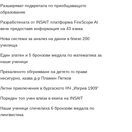
Разширяват подкрепата по приобщаващото
образование
Разработената от INSAIT платформа FireScope AI
вече предоставя информация на 43 езика
Нова система за анализ на данни в близо 200
училища
Един златен и 5 бронзови медала по математика за
наши ученици
Прекаленото обгрижване на детето го прави
несигурно, казва д-р Пламен Петков
Летни приключения в бургаското НЧ „Изгрев 1909“
Пореден топ учен влиза в екипа на INSAIT
Наши ученици спечелиха 6 бронзови медала по
лингвистика