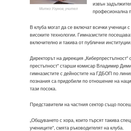
извън задължител
Митко Узунов, учител
професионална по
В клуба могат да се включат всички ученици 
високите технологии. Гимназистите посещава
включително и такива от публични институции,
Директорът на дирекция „Киберпрестъпност“ 
престъпност“ старши комисар Владимир Дими
гимназистите с дейностите на ГДБОП по линия
познания са придобили по отношение на нац
тази посока.
Представители на частния сектор също посещ
„Общуването с хора, които търсят такива спе
учениците“, смята ръководителят на клуба.