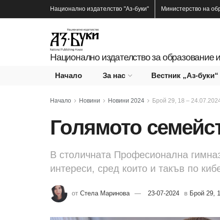
Национално издателство
"Аз-буки"
Министерство на об
Национално издателство за образование и
Начало
За нас
Вестник „Аз-буки“
Начало
Новини
Новини 2024
Брой 29, 18 – 24.07.2024
Голямото семейс
В столичната Професионална гимназ
интереси, сред които и такъв по киб
от
Стела Маринова
23-07-2024
в
Брой 29, 1