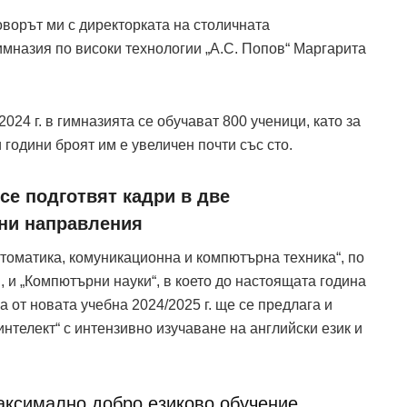
оворът ми с директорката на столичната
мназия по високи технологии „А.С. Попов“ Маргарита
024 г. в гимназията се обучават 800 ученици, като за
 години броят им е увеличен почти със сто.
се подготвят кадри в две
ни направления
втоматика, комуникационна и компютърна техника“, по
, и „Компютърни науки“, в което до настоящата година
а от новата учебна 2024/2025 г. ще се предлага и
нтелект“ с интензивно изучаване на английски език и
аксимално добро езиково обучение,