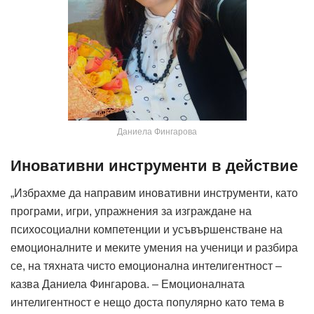
Даниела Фингарова
Иновативни инструменти в действие
„Избрахме да направим иновативни инструменти, като
програми, игри, упражнения за изграждане на
психосоциални компетенции и усъвършенстване на
емоционалните и меките умения на ученици и разбира
се, на тяхната чисто емоционална интелигентност –
казва Даниела Фингарова. – Емоционалната
интелигентност е нещо доста популярно като тема в