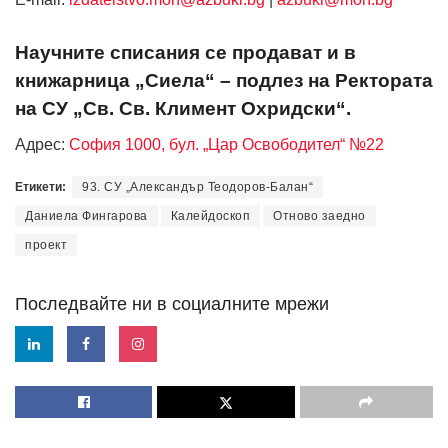
Научните списания се продават и в
книжарница „Сиела“ – подлез на Ректората
на СУ „Св. Св. Климент Охридски“.
Адрес:
София 1000, бул. „Цар Освободител“ №22
Етикети:
93. СУ „Александър Теодоров-Балан“
Даниела Фингарова
Калейдоскоп
Отново заедно
проект
Последвайте ни в социалните мрежи