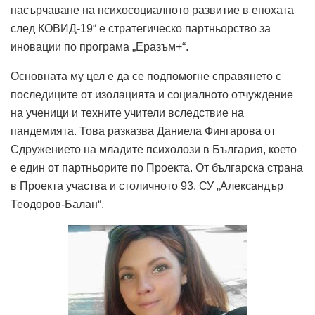
насърчаване на психосоциалното развитие в епохата
след КОВИД-19“ е стратегическо партньорство за
иновации по програма „Еразъм+“.
Основната му цел е да се подпомогне справянето с
последиците от изолацията и социалното отчуждение
на ученици и техните учители вследствие на
пандемията. Това разказва Даниела Фингарова от
Сдружението на младите психолози в България, което
е един от партньорите по Проекта. От българска страна
в Проекта участва и столичното 93. СУ „Александър
Теодоров-Балан“.