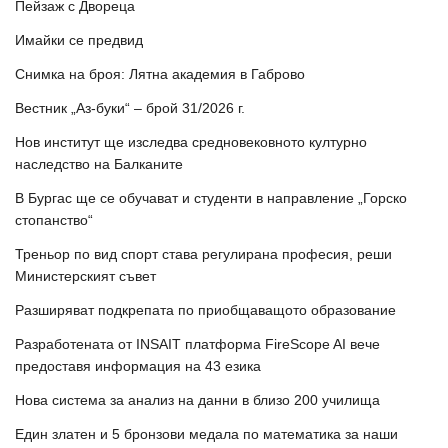
Пейзаж с Двореца
Имайки се предвид
Снимка на броя: Лятна академия в Габрово
Вестник „Аз-буки“ – брой 31/2026 г.
Нов институт ще изследва средновековното културно
наследство на Балканите
В Бургас ще се обучават и студенти в направление „Горско
стопанство“
Треньор по вид спорт става регулирана професия, реши
Министерският съвет
Разширяват подкрепата по приобщаващото образование
Разработената от INSAIT платформа FireScope AI вече
предоставя информация на 43 езика
Нова система за анализ на данни в близо 200 училища
Един златен и 5 бронзови медала по математика за наши