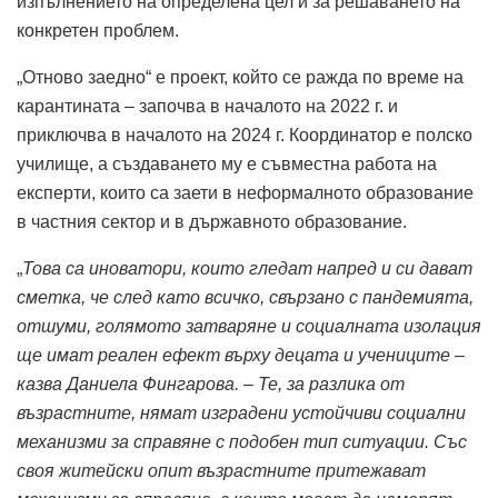
изпълнението на определена цел и за решаването на
конкретен проблем.
„Отново заедно“ е проект, който се ражда по време на
карантината – започва в началото на 2022 г. и
приключва в началото на 2024 г. Координатор е полско
училище, а създаването му е съвместна работа на
експерти, които са заети в неформалното образование
в частния сектор и в държавното образование.
„
Това са иноватори, които гледат напред и си дават
сметка, че след като всичко, свързано с пандемията,
отшуми, голямото затваряне и социалната изолация
ще имат реален ефект върху децата и учениците –
казва Даниела Фингарова. – Те, за разлика от
възрастните, нямат изградени устойчиви социални
механизми за справяне с подобен тип ситуации. Със
своя житейски опит възрастните притежават