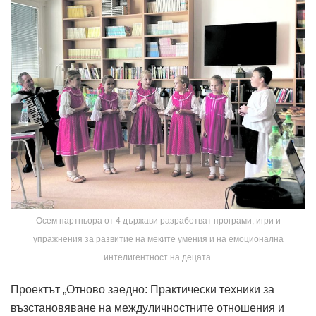
Осем партньора от 4 държави разработват програми, игри и
упражнения за развитие на меките умения и на емоционална
интелигентност на децата.
Проектът „Отново заедно: Практически техники за
възстановяване на междуличностните отношения и