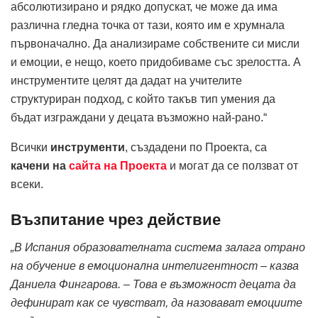
абсолютизирано и рядко допускат, че може да има
различна гледна точка от тази, която им е хрумнала
първоначално. Да анализираме собствените си мисли
и емоции, е нещо, което придобиваме със зрелостта. А
инструментите целят да дадат на учителите
структуриран подход, с който такъв тип умения да
бъдат изграждани у децата възможно най-рано.“
Всички
инструменти
, създадени по Проекта, са
качени на
сайта на Проекта
и могат да се ползват от
всеки.
Възпитание чрез действие
„В Испания образователната система залага отрано
на обучение в емоционална интелигентност – казва
Даниела Фингарова. – Това е възможност децата да
дефинират как се чувстват, да назовават емоциите