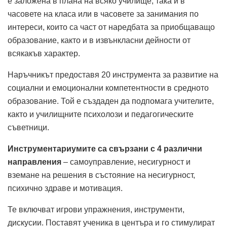
е заложена в плана на всяко училище, така и в
часовете на класа или в часовете за занимания по
интереси, които са част от наредбата за приобщаващо
образование, както и в извънкласни дейности от
всякакъв характер.
Наръчникът предоставя 20 инс­трумента за развитие на
социални и емоционални компетентности в средното
образование. Той е създаден да подпомага учителите,
както и училищните психолози и педагогическите
съветници.
Инструментариумите са свързани с 4 различни
направления
– самоуправление, несигурност и
вземане на решения в състояние на несигурност,
психично здраве и мотивация.
Те включват игрови упражнения, инструменти,
дискусии. Поставят ученика в центъра и го стимулират