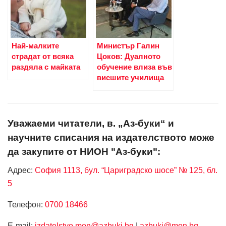
Най-малките
Министър Галин
страдат от всяка
Цоков: Дуалното
раздяла с майката
обучение влиза във
висшите училища
Уважаеми читатели, в. „Аз-буки“ и
научните списания на издателството може
да закупите от НИОН "Аз-буки":
Адрес:
София 1113, бул. “Цариградско шосе” № 125, бл.
5
Телефон:
0700 18466
Е-mail:
izdatelstvo.mon@azbuki.bg
|
azbuki@mon.bg