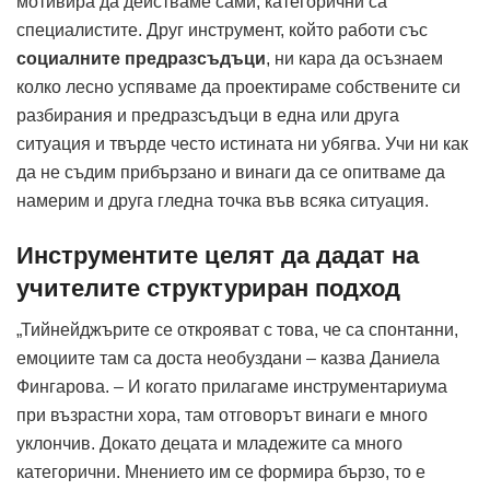
мотивира да действаме сами, категорични са
специалистите. Друг инструмент, който работи със
социалните предразсъдъци
, ни кара да осъзнаем
колко лесно успяваме да проектираме собствените си
разбирания и предразсъдъци в една или друга
ситуация и твърде често истината ни убягва. Учи ни как
да не съдим прибързано и винаги да се опитваме да
намерим и друга гледна точка във всяка ситуация.
Инструментите целят да дадат на
учителите структуриран подход
„Тийнейджърите се открояват с това, че са спонтанни,
емоциите там са доста необуздани – казва Даниела
Фингарова. – И когато прилагаме инструментариума
при възрастни хора, там отговорът винаги е много
уклончив. Докато децата и младежите са много
категорични. Мнението им се формира бързо, то е