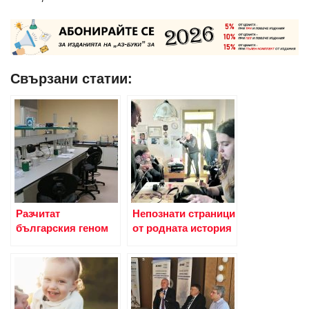
Свързани статии:
Разчитат
Непознати страници
българския геном
от родната история