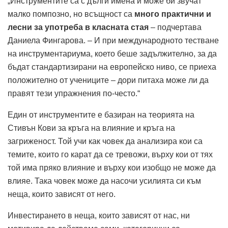
„Инструментите са с дълги имена и може би звучат
малко помпозно, но всъщност са
много практични и
лесни за употреба в класната стая
– подчертава
Даниела Фингарова. – И при международното тестване
на инструментариума, което беше задължително, за да
бъдат стандартизирани на европейс­ко ниво, се приеха
положително от учениците – дори питаха може ли да
правят тези упражнения по-често.“
Един от инструментите е базиран на теорията на
Стивън Кови за кръга на влияние и кръга на
загриженост. Той учи как човек да анализира кои са
темите, които го карат да се тревожи, върху кои от тях
той има пряко влияние и върху кои изобщо не може да
влияе. Така човек може да насочи усилията си към
неща, които зависят от него.
Инвестирането в неща, които зависят от нас, ни