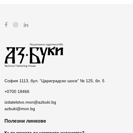
София 1113, бул. “Цариградско шосе” № 125, бл. 5
+0700 18466
izdatelstvo.mon@azbuki.bg
azbuki@mon.bg
Полезни линкове
Къде можете да намерите изданията?