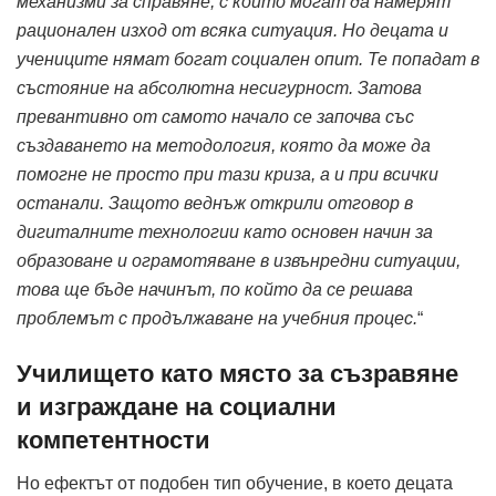
механизми за справяне, с които могат да намерят
рационален изход от всяка ситуация. Но децата и
учениците нямат богат социален опит. Те попадат в
състояние на абсолютна несигурност. Затова
превантивно от самото начало се започва със
създаването на методология, която да може да
помогне не просто при тази криза, а и при всички
останали. Защото веднъж открили отговор в
дигиталните технологии като основен начин за
образоване и ограмотяване в извънредни ситуации,
това ще бъде начинът, по който да се решава
проблемът с продължаване на учебния процес.
“
Училището като място за съзравяне
и изграждане на социални
компетентности
Но ефектът от подобен тип обучение, в което децата