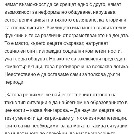
нямат възможност да се срещат едно с друго, нямат
възможност за неформално общуване, нарушава
естествения цикъл на тяхното съзряване, категорични
са специалистите. Училището има много възпитателни
функции и те са различни от ограмотяването на децата.
То е място, където децата съзряват, нат­рупват
социален опит, изграждат социални компетентности,
учат се да общуват. Но ако те са заключени пред един
компютър вкъщи, това противоречи на всякаква логика.
Неестествено е да оставаме сами за толкова дълги
периоди.
„Затова решихме, че най-естественият отговор на
такъв тип ситуации е да наблегнем на образованието в
ценности – казва Фингарова. – Да научим децата на
тези умения и да изграждаме у тях онези компетенции,
които са им необходими, за да могат в такива ситуации
да бъдат много по-спокойни, да имат изградените