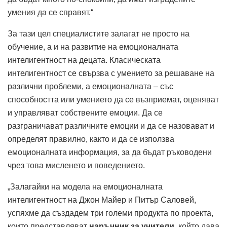
умения да се справят.“
За тази цел специалистите залагат не просто на
обучение, а и на развитие на емоционалната
интелигентност на децата. Класичес­ката
интелигентност се свързва с умението за решаване на
различни проблеми, а емоционалната – със
способността или умението да се възприемат, оценяват
и управляват собствените емоции. Да се
разграничават различните емоции и да се назовават и
определят правилно, както и да се използва
емоционалната информация, за да бъдат ръководени
чрез това мисленето и поведението.
„Залагайки на модела на емоционалната
интелигентност на Джон Майер и Питър Саловей,
успяхме да създадем три големи продукта по проекта,
които представляват
наръчник за учители
, който дава