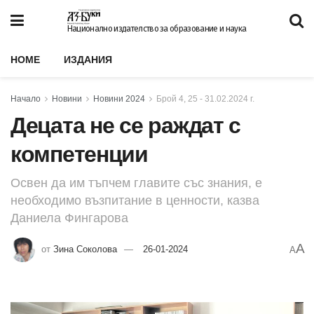
Национално издателство за образование и наука
HOME
ИЗДАНИЯ
Начало
Новини
Новини 2024
Брой 4, 25 - 31.02.2024 г.
Децата не се раждат с
компетенции
Освен да им тъпчем главите със знания, е
необходимо възпитание в ценности, казва
Даниела Фингарова
A
от
Зина Соколова
26-01-2024
A