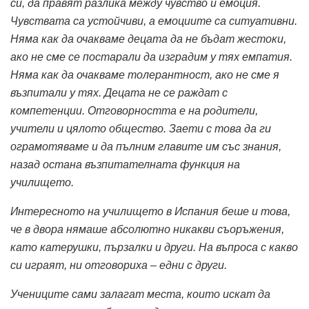
си, да правят разлика между чувство и емоция.
Чувствата са устойчиви, а емоциите са ситуативни.
Няма как да очакваме децата да не бъдат жестоки,
ако не сме се постарали да изградим у тях емпатия.
Няма как да очакваме толерантност, ако не сме я
възпитали у тях. Децата не се раждат с
компетенции. Отговорността е на родители,
учители и цялото общество. Заети с това да ги
ограмотяваме и да пълним главите им със знания,
назад остана възпитателната функция на
училището.
Интересното на училището в Испания беше и това,
че в двора нямаше абсолютно никакви съоръжения,
като катерушки, пързалки и други. На въпроса с какво
си играят, ни отговориха – едни с други.
Учениците сами залагат места, които искат да