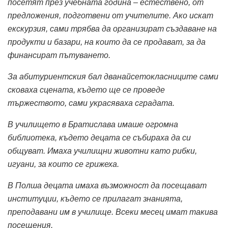
посетят през учебната година – естествено, от
предложения, подготвени от учителите.
Ако искат
екскурзия, сами трябва да организират създаване на
продукти и базари, на които да се продават, за да
финансират пътуването.
За абитуриентския бал дванайсетокласниците сами
сковаха сцената, където ще се проведе
тържеството, сами украсяваха сградата.
В училището в Братислава имаше огромна
библиотека, където децата се събираха да си
общуват. Имаха училищни животни като рибки,
игуани, за които се грижеха.
В Полша децата имаха възможност да посещават
институции, където се прилагат знанията,
преподавани им в училище. Всеки месец имат такива
посещения.