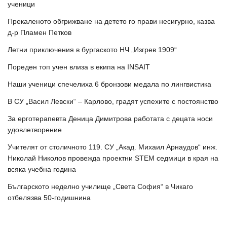
ученици
Прекаленото обгрижване на детето го прави несигурно, казва
д-р Пламен Петков
Летни приключения в бургаското НЧ „Изгрев 1909“
Пореден топ учен влиза в екипа на INSAIT
Наши ученици спечелиха 6 бронзови медала по лингвистика
В СУ „Васил Левски“ – Карлово, градят успехите с постоянство
За ерготерапевта Деница Димитрова работата с децата носи
удовлетворение
Учителят от столичното 119. СУ „Акад. Михаил Арнаудов“ инж.
Николай Николов провежда проектни STEM седмици в края на
всяка учебна година
Българското неделно училище „Света София“ в Чикаго
отбелязва 50-годишнина