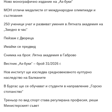
Ново монографично издание на „Аз-буки“
МОН отличи медалисти от международни олимпиади и
състезания
250 ученици учат и развиват умения в Лятната академия на
„Заедно в час“
Пейзаж с Двореца
Имайки се предвид
Снимка на броя: Лятна академия в Габрово
Вестник „Аз-буки“ – брой 31/2026 г.
Нов институт ще изследва средновековното културно
наследство на Балканите
В Бургас ще се обучават и студенти в направление „Горско
стопанство“
Треньор по вид спорт става регулирана професия, реши
Министерският съвет