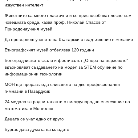
изкуствен интелект
Животните са много пластични и се приспособяват лесно към
човешката среда, казва проф. Николай Спасов от
Природонаучния музей
Да превърнеш ученето на български от задължение в желание
Етнографският музей отбелязва 120 години
Белоградчишките скали и фестивалът „Опера на върховете“
вдъхновяват създаването на модел за STEM обучение по
информационни технологии
МОН ще преразгледа сливането на две професионални
гимназии в Пазарджик
24 медала за родни таланти от международно състезание по
математика в Монголия
Децата се учат едно от друго
Бургас дава думата на младите