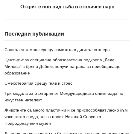
Открит е нов вид гъба в столичен парк
Последни публикации
Социален компас срещу самотата в дигиталната ера
Центърът за специална образователна подкрепа „Леда
Милева“ в Долни Дъбник получи награда за приобщаващо
образование
Смехотерапия срещу гняв и стрес
Три медала за България от Международната олимпиада по
изкуствен интелект
Животните са много пластични и се приспособяват лесно към
човешката среда, казва проф. Николай Спасов от
Природонаучния музей
Да превърнеш ученето на български от задължение в желание