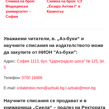
Снимка на броя:
Снимка на броя: СУ
Медицински
„Екзарх Антим I“ в
университет –
Казанлък
София
Уважаеми читатели, в. „Аз-буки“ и
научните списания на издателството може
да закупите от НИОН "Аз-буки":
Адрес:
София 1113, бул. “Цариградско шосе” № 125, бл.
5
Телефон:
0700 18466
Е-mail:
izdatelstvo.mon@azbuki.bg
|
azbuki@mon.bg
Научните списания се продават и в
книжарница „Сиела“ – подлез на Ректората