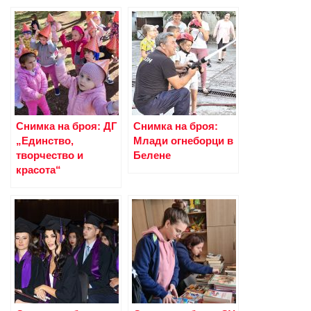
Снимка на броя: ДГ
Снимка на броя:
„Единство,
Млади огнеборци в
творчество и
Белене
красота“