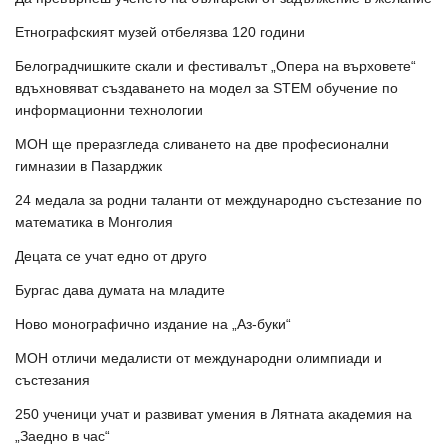
Етнографският музей отбелязва 120 години
Белоградчишките скали и фестивалът „Опера на върховете“
вдъхновяват създаването на модел за STEM обучение по
информационни технологии
МОН ще преразгледа сливането на две професионални
гимназии в Пазарджик
24 медала за родни таланти от международно състезание по
математика в Монголия
Децата се учат едно от друго
Бургас дава думата на младите
Ново монографично издание на „Аз-буки“
МОН отличи медалисти от международни олимпиади и
състезания
250 ученици учат и развиват умения в Лятната академия на
„Заедно в час“