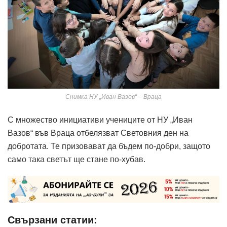
Снимка НУ „Иван Вазов“ – Враца
С множество инициативи учениците от НУ „Иван
Вазов“ във Враца отбелязват Световния ден на
добротата. Те призовават да бъдем по-добри, защото
само така светът ще стане по-хубав.
Свързани статии: