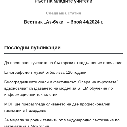
Ръст на младите учители
Следваща статия
Вестник „Аз-буки“ – брой 44/2024 г.
Последни публикации
Да превърнеш ученето на български от задължение в желание
Етнографският музей отбелязва 120 години
Белоградчишките скали и фестивалът „Опера на върховете“
вдъхновяват създаването на модел за STEM обучение по
информационни технологии
МОН ще преразгледа сливането на две професионални
гимназии в Пазарджик
24 медала за родни таланти от международно състезание по
математика в Монголия