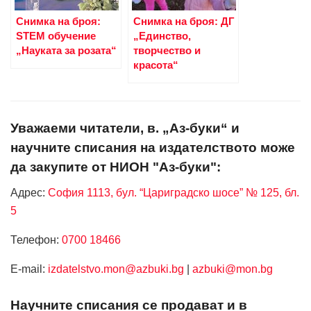
Снимка на броя:
Снимка на броя: ДГ
STEM обучение
„Единство,
„Науката за розата“
творчество и
красота“
Уважаеми читатели, в. „Аз-буки“ и
научните списания на издателството може
да закупите от НИОН "Аз-буки":
Адрес:
София 1113, бул. “Цариградско шосе” № 125, бл.
5
Телефон:
0700 18466
Е-mail:
izdatelstvo.mon@azbuki.bg
|
azbuki@mon.bg
Научните списания се продават и в