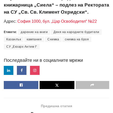
книжарница „Сиела“ – подлез на Ректората
на СУ „Св. Св. Климент Охридски“.
Адрес:
София 1000, бул. „Цар Освободител“ №22
Етикети:
дарение на книги
Деня на народните будители
Казанлък
кампания
Снимка
снимка на броя
СУ „Екзарх Антим I“
Последвайте ни в социалните мрежи
Предишна статия