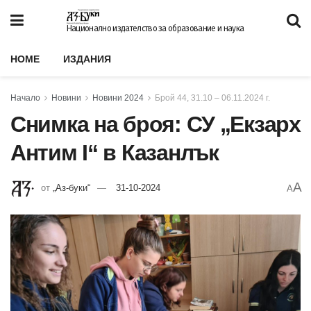
Национално издателство за образование и наука
HOME
ИЗДАНИЯ
Начало
Новини
Новини 2024
Брой 44, 31.10 – 06.11.2024 г.
Снимка на броя: СУ „Екзарх
Антим I“ в Казанлък
A
от
„Аз-буки“
31-10-2024
A