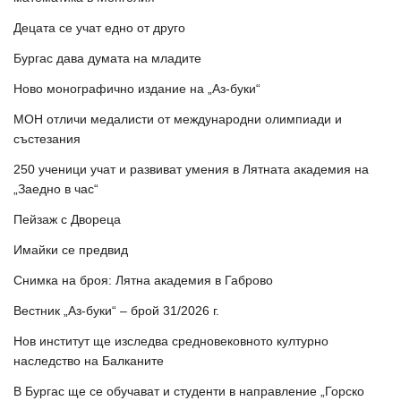
Децата се учат едно от друго
Бургас дава думата на младите
Ново монографично издание на „Аз-буки“
МОН отличи медалисти от международни олимпиади и
състезания
250 ученици учат и развиват умения в Лятната академия на
„Заедно в час“
Пейзаж с Двореца
Имайки се предвид
Снимка на броя: Лятна академия в Габрово
Вестник „Аз-буки“ – брой 31/2026 г.
Нов институт ще изследва средновековното културно
наследство на Балканите
В Бургас ще се обучават и студенти в направление „Горско