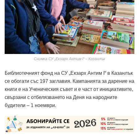
Снимка СУ „Екзарх Антим I“ – Казанлък
Библиотечният фонд на СУ „Екзарх Антим I“ в Казанлък
се обогати със 197 заглавия. Кампанията за дарение на
книги е на Ученическия съвет и е част от инициативите,
свързани с отбелязването на Деня на народните
будители – 1 ноември.