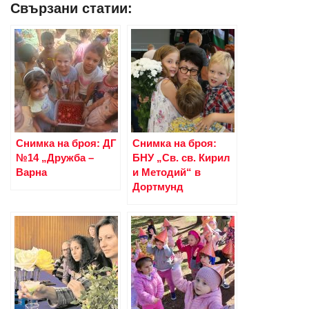
Свързани статии:
Снимка на броя: ДГ
Снимка на броя:
№14 „Дружба –
БНУ „Св. св. Кирил
Варна
и Методий“ в
Дортмунд