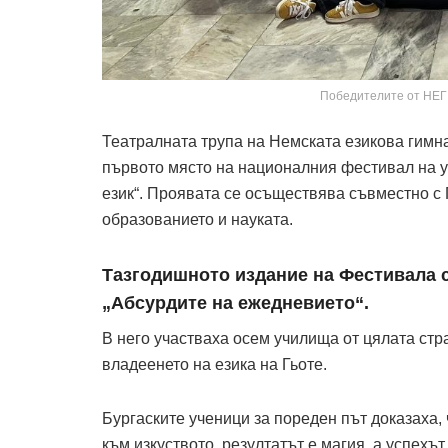
Победителите от НЕГ
Театралната трупа на Немската езикова гимназ
първото място на националния фестивал на у
език“. Проявата се осъществява съвместно с
образованието и науката.
Тазгодишното издание на Фестивала с
„Абсурдите на ежедневието“.
В него участваха осем училища от цялата стр
владеенето на езика на Гьоте.
Бургаските ученици за пореден път доказаха,
към изкуството, резултатът е магия, а успехът