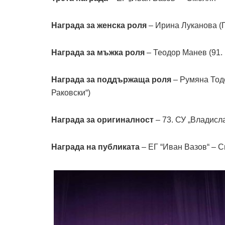
Награда за женска роля
– Ирина Луканова (П
Награда за мъжка роля
– Теодор Манев (91.
Награда за поддържаща роля
– Румяна Тодо
Раковски“)
Награда за оригиналност
– 73. СУ „Владисл
Награда на публиката
– ЕГ “Иван Вазов“ – 