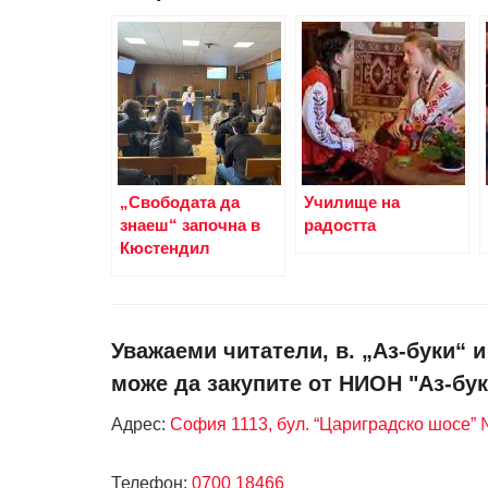
„Свободата да
Училище на
знаеш“ започна в
радостта
Кюстендил
Уважаеми читатели, в. „Аз-буки“ 
може да закупите от НИОН "Аз-бук
Адрес:
София 1113, бул. “Цариградско шосе” №
Телефон:
0700 18466