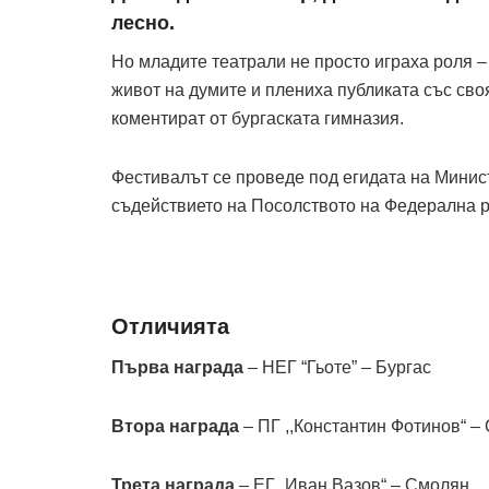
лесно.
Но младите театрали не просто играха роля –
живот на думите и плениха публиката със своя
коментират от бургаската гимназия.
Фестивалът се проведе под егидата на Минис
съдействието на Посолството на Федерална ре
Отличията
Първа награда
– НЕГ “Гьоте” – Бургас
Втора награда
– ПГ ,,Константин Фотинов“ –
Трета награда
– ЕГ „Иван Вазов“ – Смолян