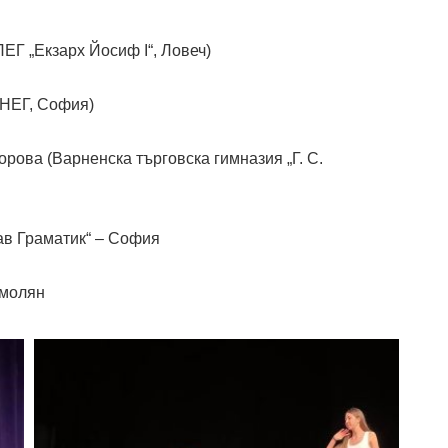
ЕГ „Екзарх Йосиф I“, Ловеч)
 НЕГ, София)
рова (Варненска търговска гимназия „Г. С.
ав Граматик“ – София
Смолян