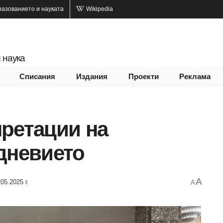
разованието и науката
Wikipedia
 наука
Списания
Издания
Проекти
Реклама
претации на
дневието
A
05.2025 г.
A