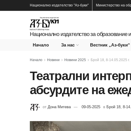
Национално издателство
"Аз-буки"
Министерство на об
Национално издателство за образование и
Начало
За нас
Вестник „Аз-буки“
Начало
Новини
Новини 2025
Брой 18, 8-14.05.2025 г.
Театрални интер
абсурдите на еже
от
Дона Митева
09-05-2025
в
Брой 18, 8-14.