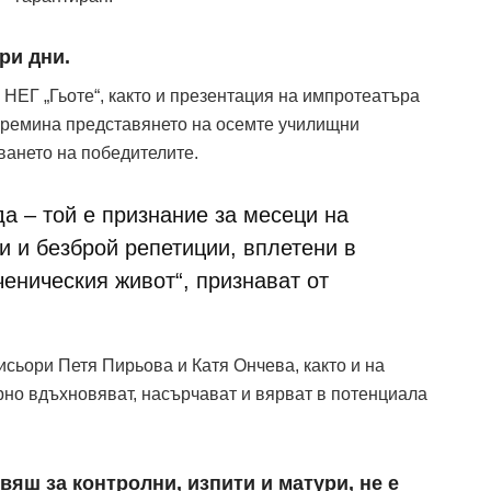
ри дни.
НЕГ „Гьоте“, както и презентация на импротеатъра
 премина представянето на осемте училищни
ването на победителите.
да – той е признание за месеци на
и и безброй репетиции, вплетени в
еническия живот“, признават от
сьори Петя Пирьова и Катя Ончева, както и на
но вдъхновяват, насърчават и вярват в потенциала
вяш за контролни, изпити и матури, не е