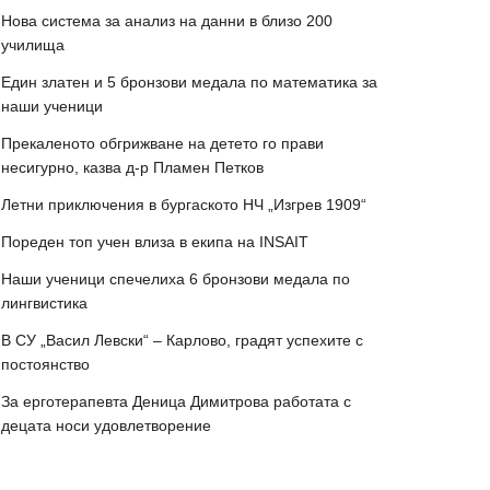
Нова система за анализ на данни в близо 200
училища
Един златен и 5 бронзови медала по математика за
наши ученици
Прекаленото обгрижване на детето го прави
несигурно, казва д-р Пламен Петков
Летни приключения в бургаското НЧ „Изгрев 1909“
Пореден топ учен влиза в екипа на INSAIT
Наши ученици спечелиха 6 бронзови медала по
лингвистика
В СУ „Васил Левски“ – Карлово, градят успехите с
постоянство
За ерготерапевта Деница Димитрова работата с
децата носи удовлетворение