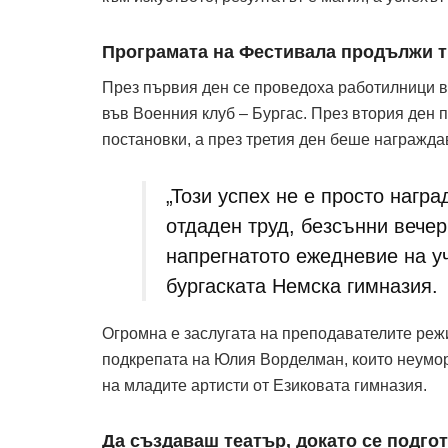
Програмата на Фестивала продължи т
През първия ден се проведоха работилници в 
във Военния клуб – Бургас. През втория ден
постановки, а през третия ден беше награжда
„Този успех не е просто награ
отдаден труд, безсънни вечер
напрегнатото ежедневие на уч
бургаската Немска гимназия.
Огромна е заслугата на преподавателите режи
подкрепата на Юлия Ворделман, които неумор
на младите артисти от Езиковата гимназия.
Да създаваш театър, докато се подгот