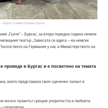
 – Бургас Снимки Община Бургас
ия „Гьоте“ – Бургас, за втора поредна година печели
чилищния театър „Завесата се вдига – на немски
 Посолството на Германия у нас и Министерството на
е проведе в Бургас и е посветено на темата
ана, които представиха своя сценичен талант и
 че когато талантът срещне упоритостта и любовта
 – гарантиран.