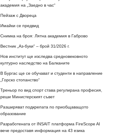
академия на „Заедно в час“
Пейзаж с Двореца
Имайки се предвид
Снимка на броя: Лятна академия в Габрово
Вестник „Аз-буки“ – брой 31/2026 г.
Нов институт ще изследва средновековното
културно наследство на Балканите
В Бургас ще се обучават и студенти в направление
„Горско стопанство“
Треньор по вид спорт става регулирана професия,
реши Министерският съвет
Разширяват подкрепата по приобщаващото
образование
Разработената от INSAIT платформа FireScope AI
вече предоставя информация на 43 езика