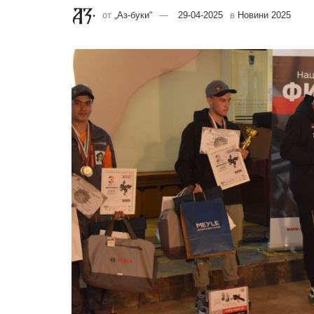
от
„Аз-буки“
29-04-2025
в
Новини 2025