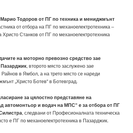
 Марио Тодоров от ПГ по техника и мениджмънт
частника от отбора на ПГ по механоелектротехника –
а Христо Станков от ПГ по механоелектротехника
дачите на моторно превозно средство зае
в Пазарджик
, второто място заслужено зае
Райнов в Ямбол, а на трето място се нареди
мънт „Христо Ботев“ в Ботевград.
ласиране за цялостно представяне на
 автомонтьор и водач на МПС“ е за отбора от ПГ
 Силистра
, следвани от Професионалнaта техническа
ясто е ПГ по механоелектротехника в Пазарджик.