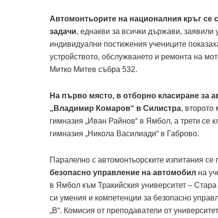
Автомонтьорите на националния кръг се с
задачи
, еднакви за всички държави, заявили 
индивидуални постижения учениците показаха
устройството, обслужването и ремонта на мот
Митко Митев събра 532.
На първо място, в отборно класиране за 
„Владимир Комаров“ в Силистра
, второто
гимназия „Иван Райнов“ в Ямбол, а трети се
гимназия „Никола Василиади“ в Габрово.
Паралелно с автомонтьорските изпитания се
безопасно управление на автомобил
на уч
в Ямбол към Тракийския университет – Стара
си умения и компетенции за безопасно управ
„В“. Комисия от преподаватели от университе