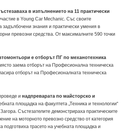
ъстезаваха в изпълнението на 11 практически
участие в Young Car Mechanic. Със своите
 задълбочени знания и практически умения в
орни превозни средства. От максималните 590 точки
автомонтьори е отборът ПГ по механотехника
 място заема отборът на Професионална техническа
 класира отборът на Професионалнaта техническа
 проведе и
надпреварата по майсторско и
ебната площадка на факултета „Техника и технологии“
 Загора. Състезателите демонстрираха практическите
ление на моторното превозно средство от категория
та подготвиха трасето на учебната площадка и