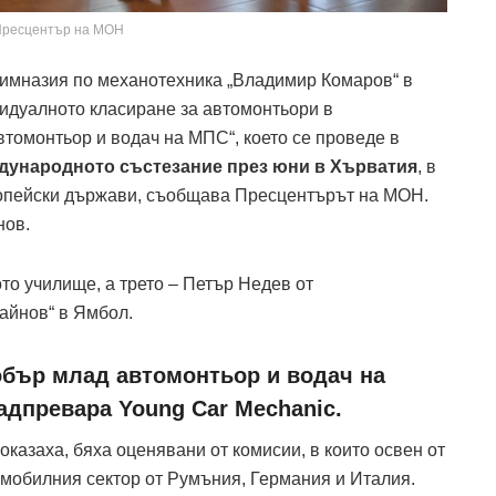
Пресцентър на МОН
имназия по механотехника „Владимир Комаров“ в
идуалното класиране за автомонтьори в
томонтьор и водач на МПС“, което се проведе в
дународното състезание през юни в Хърватия
, в
ропейски държави, съобщава Пресцентърът на МОН.
нов.
то училище, а трето – Петър Недев от
айнов“ в Ямбол.
обър млад автомонтьор и водач на
адпревара Young Car Mechanic.
оказаха, бяха оценявани от комисии, в които освен от
омобилния сектор от Румъния, Германия и Италия.