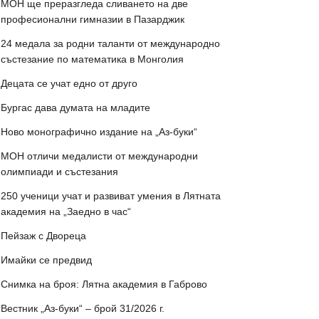
МОН ще преразгледа сливането на две
професионални гимназии в Пазарджик
24 медала за родни таланти от международно
състезание по математика в Монголия
Децата се учат едно от друго
Бургас дава думата на младите
Ново монографично издание на „Аз-буки“
МОН отличи медалисти от международни
олимпиади и състезания
250 ученици учат и развиват умения в Лятната
академия на „Заедно в час“
Пейзаж с Двореца
Имайки се предвид
Снимка на броя: Лятна академия в Габрово
Вестник „Аз-буки“ – брой 31/2026 г.