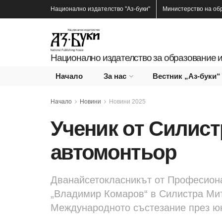
Национално издателство
"Аз-буки"
Министерство на об
Национално издателство за образование и
Начало
За нас
Вестник „Аз-буки“
Начало
Новини
Новини 2025
Ученик от Силист
автомонтьор
Дванайсетокласникът от Професион
„Владимир Комаров“ в Силистра Ми
Международното състезание през ю