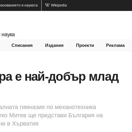
разованието и науката
Wikipedia
 наука
Списания
Издания
Проекти
Реклама
ра е най-добър млад
алната гимназия по механотехника
тко Митев ще представи България на
ни в Хърватия