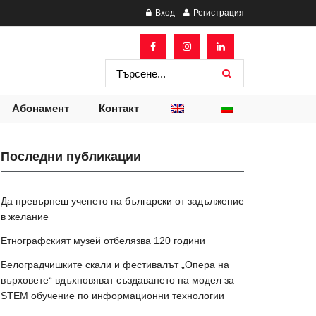
Вход
Регистрация
Абонамент
Контакт
Последни публикации
Да превърнеш ученето на български от задължение
в желание
Етнографският музей отбелязва 120 години
Белоградчишките скали и фестивалът „Опера на
върховете“ вдъхновяват създаването на модел за
STEM обучение по информационни технологии