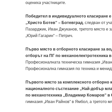
оцениха участниците.
Победител в индивидуалното класиране е
„Христо Ботев“ – Ботевград
, следван от у
Пазарджик, Иван Джуканов, третото място е з
„Юрий Гагарин“ – Петрич.
Първо място в отборното класиране за во
отборът на ПГ по механоелектротехника 
Професионалнaта техническа гимназия „Иван 
Професионална гимназия по техника и менидж
Първото място за комплексното отборно к
националното състезание „Най-добър млад
по механотехника „Владимир Комаров“ в
гимназия „Иван Райнов“ в Ямбол, а третото м