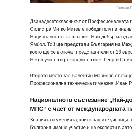
Снимки 
Дванадесетокласникът от Професионалната г
Силистра Митко Митев е победителят в индив
Националното състезание „Най-добър млад ав
Ямбол. Той
ще представи България на Меж
което ще се включат представители от 13 ев
Негов учител и ръководител инж. Георги Стоя
Второто място зае Валентин Маринов от също
Професионална техническа гимназия „Иван Р
Националното състезание „Най-д
МПС“ е част от международната н
Знанията и уменията, които нашите ученици п
България имаше участие и на експерти в авт