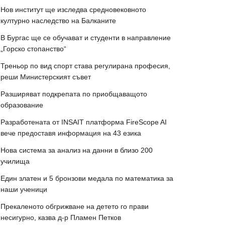
Нов институт ще изследва средновековното
културно наследство на Балканите
В Бургас ще се обучават и студенти в направление
„Горско стопанство“
Треньор по вид спорт става регулирана професия,
реши Министерският съвет
Разширяват подкрепата по приобщаващото
образование
Разработената от INSAIT платформа FireScope AI
вече предоставя информация на 43 езика
Нова система за анализ на данни в близо 200
училища
Един златен и 5 бронзови медала по математика за
наши ученици
Прекаленото обгрижване на детето го прави
несигурно, казва д-р Пламен Петков