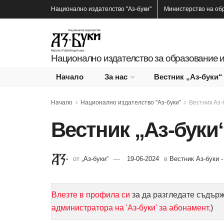
Национално издателство
"Аз-буки"
Министерство на об
Национално издателство за образование и
Начало
За нас
Вестник „Аз-буки“
Начало
Национално издателство "Аз-буки"
Вестник Аз-
Вестник „Аз-буки“
от
„Аз-буки“
19-06-2024
в
Вестник Аз-буки 
Влезте в профила си
за да разгледате съдър
администратора на 'Аз-буки' за абонамент.
)