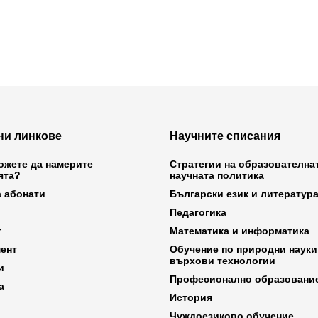
ни линкове
Научните списания
ожете да намерите
Стратегии на образователна
ята?
научната политика
а абонати
Български език и литератур
Педагогика
т
Математика и информатика
ент
Обучение по природни науки
върхови технологии
и
Професионално образовани
а
История
Чуждоезиково обучение