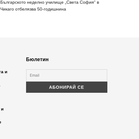
Българското неделно училище „Света София“ в
Чикаго отбелязва 50-годишнина
Бюлетин
та и
а
 и
е