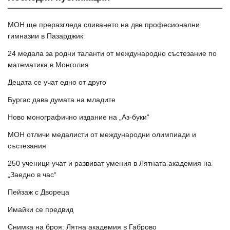
МОН ще преразгледа сливането на две професионални
гимназии в Пазарджик
24 медала за родни таланти от международно състезание по
математика в Монголия
Децата се учат едно от друго
Бургас дава думата на младите
Ново монографично издание на „Аз-буки“
МОН отличи медалисти от международни олимпиади и
състезания
250 ученици учат и развиват умения в Лятната академия на
„Заедно в час“
Пейзаж с Двореца
Имайки се предвид
Снимка на броя: Лятна академия в Габрово