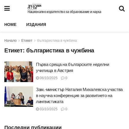
Национално издателство за образование и наука
HOME
ИЗДАНИЯ
Начало
Етикет
българистика в чужбина
Етикет:
българистика в чужбина
Първа среща на българските неделни
училища в Австрия
06/10/2025
0
Зам.-министър Наталия Михалевска участва
в научна конференция за развитието на
лингвистиката
03/10/2025
0
Последни публикации