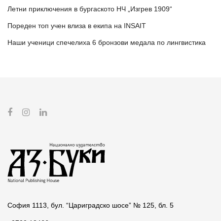
Летни приключения в бургаското НЧ „Изгрев 1909“
Пореден топ учен влиза в екипа на INSAIT
Наши ученици спечелиха 6 бронзови медала по лингвистика
София 1113, бул. “Цариградско шосе” № 125, бл. 5