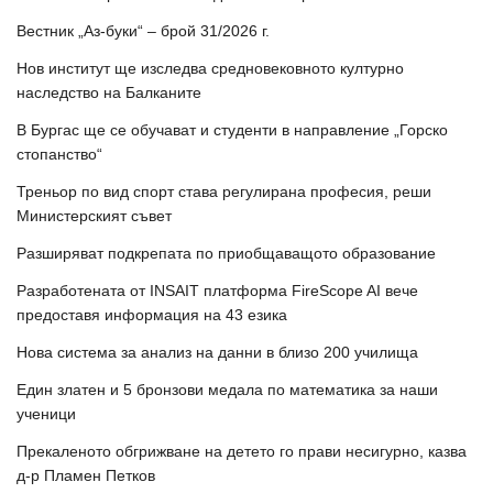
Вестник „Аз-буки“ – брой 31/2026 г.
Нов институт ще изследва средновековното културно
наследство на Балканите
В Бургас ще се обучават и студенти в направление „Горско
стопанство“
Треньор по вид спорт става регулирана професия, реши
Министерският съвет
Разширяват подкрепата по приобщаващото образование
Разработената от INSAIT платформа FireScope AI вече
предоставя информация на 43 езика
Нова система за анализ на данни в близо 200 училища
Един златен и 5 бронзови медала по математика за наши
ученици
Прекаленото обгрижване на детето го прави несигурно, казва
д-р Пламен Петков