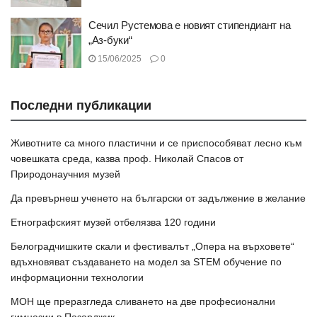
Сечил Рустемова е новият стипендиант на
„Аз-буки“
15/06/2025
0
Последни публикации
Животните са много пластични и се приспособяват лесно към
човешката среда, казва проф. Николай Спасов от
Природонаучния музей
Да превърнеш ученето на български от задължение в желание
Етнографският музей отбелязва 120 години
Белоградчишките скали и фестивалът „Опера на върховете“
вдъхновяват създаването на модел за STEM обучение по
информационни технологии
МОН ще преразгледа сливането на две професионални