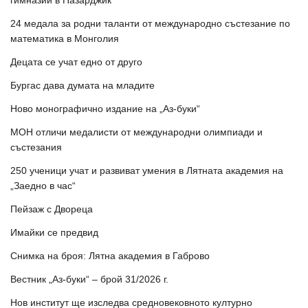
гимназии в Пазарджик
24 медала за родни таланти от международно състезание по
математика в Монголия
Децата се учат едно от друго
Бургас дава думата на младите
Ново монографично издание на „Аз-буки“
МОН отличи медалисти от международни олимпиади и
състезания
250 ученици учат и развиват умения в Лятната академия на
„Заедно в час“
Пейзаж с Двореца
Имайки се предвид
Снимка на броя: Лятна академия в Габрово
Вестник „Аз-буки“ – брой 31/2026 г.
Нов институт ще изследва средновековното културно