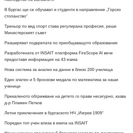
В Бургас ще се обучават и студенти в направление „Горско
стопанство“
Треньор по вид спорт става регулирана професия, реши
Министерският съвет
Разширяват подкрепата по приобщаващото образование
Разработената от INSAIT платформа FireScope AI вече
предоставя информация на 43 езика
Нова система за анализ на данни в близо 200 училища
Един златен и 5 бронзови медала по математика за наши
ученици
Прекаленото обгрижване на детето го прави несигурно, казва
д-р Пламен Петков
Летни приключения в бургаското НЧ „Изгрев 1909“
Пореден топ учен влиза в екипа на INSAIT
Наши ученици спечелиха 6 бронзови медала по лингвистика