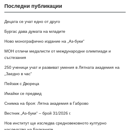
Последни публикации
Децата се учат едно от друго
Бургас дава думата на младите
Ново монографично издание на „Аз-буки“
МОН отличи медалисти от международни олимпиади и
състезания
250 ученици учат и развиват умения в Лятната академия на
„Заедно в час“
Пейзаж с Двореца
Имайки се предвид
Снимка на броя: Лятна академия в Габрово
Вестник „Аз-буки“ – брой 31/2026 г.
Нов институт ще изследва средновековното културно
наследство на Балканите