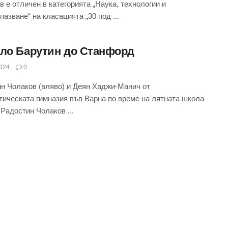
в е отличен в категорията „Наука, технологии и
пазване“ на класацията „30 под ...
ело Барутин до Станфорд
024
0
н Чолаков (вляво) и Деян Хаджи-Манич от
ическата гимназия във Варна по време на лятната школа
Радостин Чолаков ...