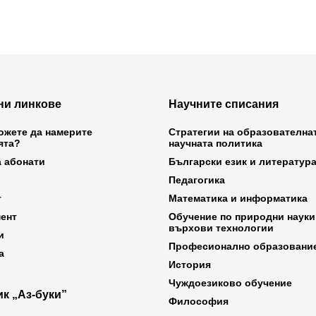
ни линкове
Научните списания
ожете да намерите
Стратегии на образователна
ята?
научната политика
а абонати
Български език и литератур
Педагогика
т
Математика и информатика
ент
Обучение по природни науки
върхови технологии
и
Професионално образовани
а
История
Чуждоезиково обучение
к „Аз-буки”
Философия