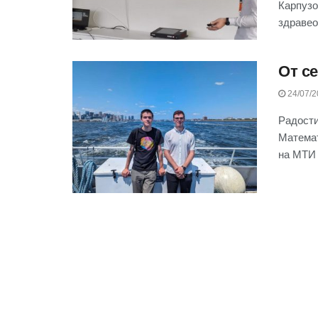
Карпузо
здравео
От с
24/07/2
Радости
Математ
на МТИ 