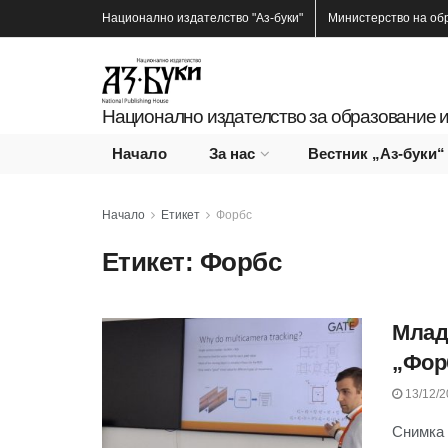
Национално издателство
"Аз-буки"
Министерство на об
Национално издателство за образование и
Начало
За нас
Вестник „Аз-буки“
Начало
Етикет
Форбс
Етикет:
Форбс
Млад
„Фор
13/12/2
Снимка 