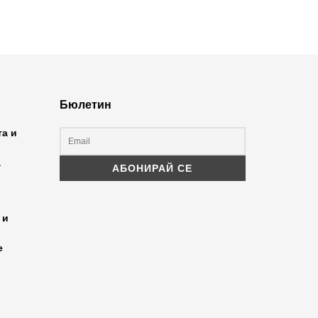
Бюлетин
та и
а
 и
е