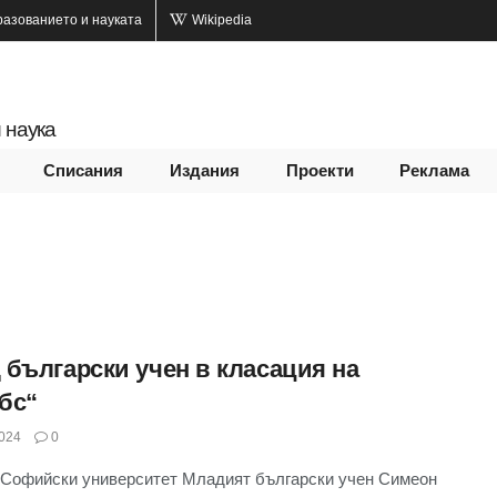
разованието и науката
Wikipedia
 наука
Списания
Издания
Проекти
Реклама
 български учен в класация на
бс“
024
0
Софийски университет Младият български учен Симеон