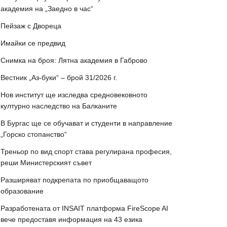
академия на „Заедно в час“
Пейзаж с Двореца
Имайки се предвид
Снимка на броя: Лятна академия в Габрово
Вестник „Аз-буки“ – брой 31/2026 г.
Нов институт ще изследва средновековното
културно наследство на Балканите
В Бургас ще се обучават и студенти в направление
„Горско стопанство“
Треньор по вид спорт става регулирана професия,
реши Министерският съвет
Разширяват подкрепата по приобщаващото
образование
Разработената от INSAIT платформа FireScope AI
вече предоставя информация на 43 езика