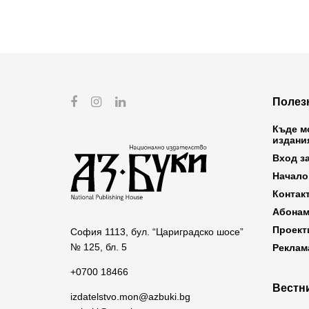
Полез
Къде м
издани
Вход з
Начало
Контак
Абонам
Проект
София 1113, бул. “Цариградско шосе”
№ 125, бл. 5
Реклам
+0700 18466
Вестни
izdatelstvo.mon@azbuki.bg