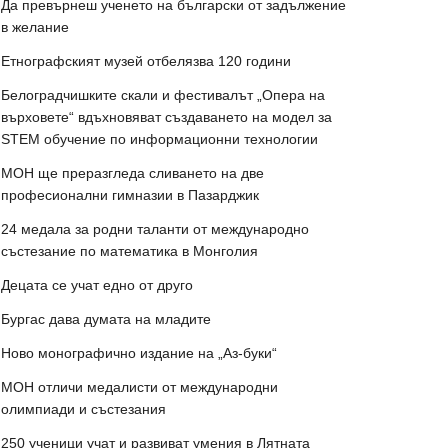
Да превърнеш ученето на български от задължение
в желание
Етнографският музей отбелязва 120 години
Белоградчишките скали и фестивалът „Опера на
върховете“ вдъхновяват създаването на модел за
STEM обучение по информационни технологии
МОН ще преразгледа сливането на две
професионални гимназии в Пазарджик
24 медала за родни таланти от международно
състезание по математика в Монголия
Децата се учат едно от друго
Бургас дава думата на младите
Ново монографично издание на „Аз-буки“
МОН отличи медалисти от международни
олимпиади и състезания
250 ученици учат и развиват умения в Лятната