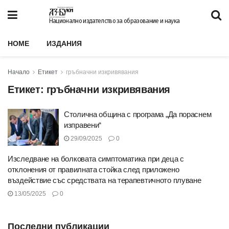
Национално издателство за образование и наука
HOME
ИЗДАНИЯ
Начало
Етикет
гръбначни изкривявания
Етикет:
гръбначни изкривявания
Столична община с програма „Да пораснем
изправени“
29/09/2025
0
Изследване на болковата симптоматика при деца с
отклонения от правилната стойка след приложено
въздействие със средствата на терапевтичното плуване
13/05/2025
0
Последни публикации