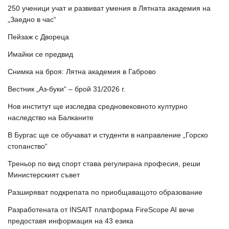
250 ученици учат и развиват умения в Лятната академия на
„Заедно в час“
Пейзаж с Двореца
Имайки се предвид
Снимка на броя: Лятна академия в Габрово
Вестник „Аз-буки“ – брой 31/2026 г.
Нов институт ще изследва средновековното културно
наследство на Балканите
В Бургас ще се обучават и студенти в направление „Горско
стопанство“
Треньор по вид спорт става регулирана професия, реши
Министерският съвет
Разширяват подкрепата по приобщаващото образование
Разработената от INSAIT платформа FireScope AI вече
предоставя информация на 43 езика