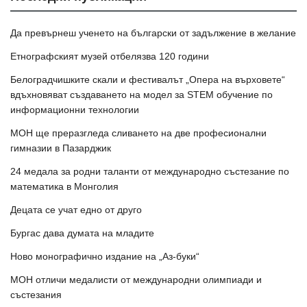
Да превърнеш ученето на български от задължение в желание
Етнографският музей отбелязва 120 години
Белоградчишките скали и фестивалът „Опера на върховете“
вдъхновяват създаването на модел за STEM обучение по
информационни технологии
МОН ще преразгледа сливането на две професионални
гимназии в Пазарджик
24 медала за родни таланти от международно състезание по
математика в Монголия
Децата се учат едно от друго
Бургас дава думата на младите
Ново монографично издание на „Аз-буки“
МОН отличи медалисти от международни олимпиади и
състезания