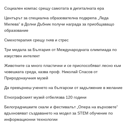
Социален компас срещу самотата в дигиталната ера
Центърът за специална образователна подкрепа „Леда
Милева“ в Долни Дъбник получи награда за приобщаващо
образование
Смехотерапия срещу гняв и стрес
Три медала за България от Международната олимпиада по
изкуствен интелект
Животните са много пластични и се приспособяват лесно към
човешката среда, казва проф. Николай Спасов от
Природонаучния музей
Да превърнеш ученето на български от задължение в желание
Етнографският музей отбелязва 120 години
Белоградчишките скали и фестивалът „Опера на върховете“
вдъхновяват създаването на модел за STEM обучение по
информационни технологии