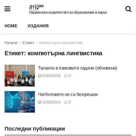
Национално издателство за образование и наука
HOME
ИЗДАНИЯ
Начало
Етикет
компютърна лингвистика
Етикет:
компютърна лингвистика
Таланти в езиковите задачи (обновена)
02/05/2025
0
Чатботовете не са безгрешни
12/09/2024
0
Последни публикации