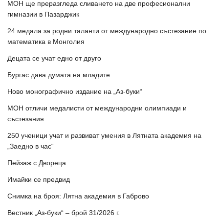
МОН ще преразгледа сливането на две професионални
гимназии в Пазарджик
24 медала за родни таланти от международно състезание по
математика в Монголия
Децата се учат едно от друго
Бургас дава думата на младите
Ново монографично издание на „Аз-буки“
МОН отличи медалисти от международни олимпиади и
състезания
250 ученици учат и развиват умения в Лятната академия на
„Заедно в час“
Пейзаж с Двореца
Имайки се предвид
Снимка на броя: Лятна академия в Габрово
Вестник „Аз-буки“ – брой 31/2026 г.