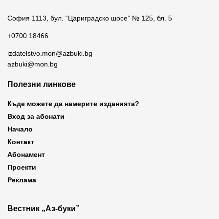
София 1113, бул. “Цариградско шосе” № 125, бл. 5
+0700 18466
izdatelstvo.mon@azbuki.bg
azbuki@mon.bg
Полезни линкове
Къде можете да намерите изданията?
Вход за абонати
Начало
Контакт
Абонамент
Проекти
Реклама
Вестник „Аз-буки”