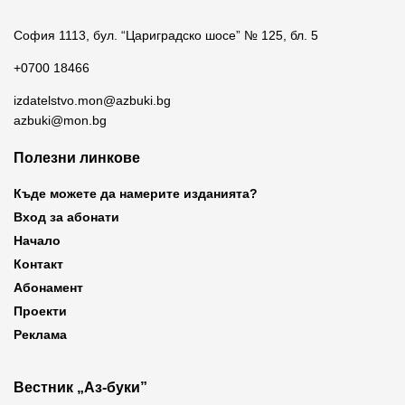
София 1113, бул. “Цариградско шосе” № 125, бл. 5
+0700 18466
izdatelstvo.mon@azbuki.bg
azbuki@mon.bg
Полезни линкове
Къде можете да намерите изданията?
Вход за абонати
Начало
Контакт
Абонамент
Проекти
Реклама
Вестник „Аз-буки”