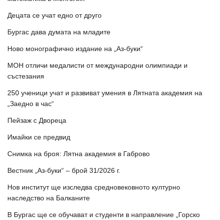
Децата се учат едно от друго
Бургас дава думата на младите
Ново монографично издание на „Аз-буки“
МОН отличи медалисти от международни олимпиади и
състезания
250 ученици учат и развиват умения в Лятната академия на
„Заедно в час“
Пейзаж с Двореца
Имайки се предвид
Снимка на броя: Лятна академия в Габрово
Вестник „Аз-буки“ – брой 31/2026 г.
Нов институт ще изследва средновековното културно
наследство на Балканите
В Бургас ще се обучават и студенти в направление „Горско