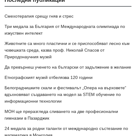
Последни публикации
Смехотерапия срещу гняв и стрес
Три медала за България от Международната олимпиада по
изкуствен интелект
Животните са много пластични и се приспособяват лесно към
човешката среда, казва проф. Николай Спасов от
Природонаучния музей
Да превърнеш ученето на български от задължение в желание
Етнографският музей отбелязва 120 години
Белоградчишките скали и фестивалът „Опера на върховете“
вдъхновяват създаването на модел за STEM обучение по
информационни технологии
МОН ще преразгледа сливането на две професионални
гимназии в Пазарджик
24 медала за родни таланти от международно състезание по
математика в Монголия