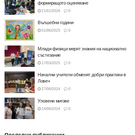
формиращото оценяване
21/01/2026
0
Вълшебни години
01/06/2025
0
Млади физици мерят знания на национално
състезание
17/03/2025
0
Начални учители обменят добри практики в
Ловеч
27/06/2024
0
Уловени мигове
14/06/2024
0