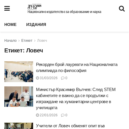
Национално издателство за образование и наука
HOME
ИЗДАНИЯ
Начало
Етикет
Ловеч
Етикет:
Ловеч
Рекорден брой лауреати на Националната
олимпиада по философия
31/03/2026
0
Министър Красимир Вълчев: След STEM
кабинетите е важно да се продължи с
изграждане на хуманитарни центрове в
училищата
22/01/2026
0
Учители от Ловеч обменят опит във