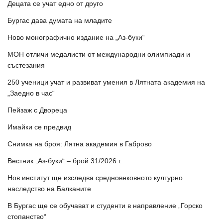
Децата се учат едно от друго
Бургас дава думата на младите
Ново монографично издание на „Аз-буки“
МОН отличи медалисти от международни олимпиади и
състезания
250 ученици учат и развиват умения в Лятната академия на
„Заедно в час“
Пейзаж с Двореца
Имайки се предвид
Снимка на броя: Лятна академия в Габрово
Вестник „Аз-буки“ – брой 31/2026 г.
Нов институт ще изследва средновековното културно
наследство на Балканите
В Бургас ще се обучават и студенти в направление „Горско
стопанство“