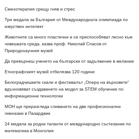
Смехотерапия срещу гняв и стрес
Три медала за България от Международната олимпиада по
изкуствен интелект
Животните са много пластични и се приспособяват лесно към
човешката среда, казва проф. Николай Спасов от
Природонаучния музей
Да превърнеш ученето на български от задължение в желание
Етнографският музей отбелязва 120 години
Белоградчишките скали и фестивалът „Опера на върховете“
вдъхновяват създаването на модел за STEM обучение по
информационни технологии
МОН ще преразгледа сливането на две професионални
гимназии в Пазарджик
24 медала за родни таланти от международно състезание по
математика в Монголия