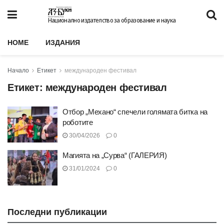
Национално издателство за образование и наука
HOME
ИЗДАНИЯ
Начало
Етикет
международен фестивал
Етикет:
международен фестивал
Отбор „Механо“ спечели голямата битка на
роботите
30/04/2026
0
Магията на „Сурва“ (ГАЛЕРИЯ)
31/01/2024
0
Последни публикации