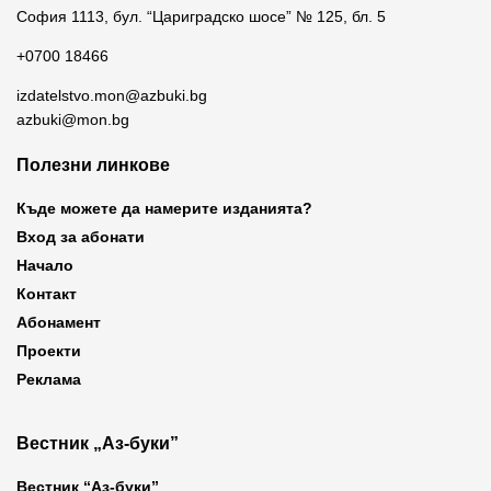
София 1113, бул. “Цариградско шосе” № 125, бл. 5
+0700 18466
izdatelstvo.mon@azbuki.bg
azbuki@mon.bg
Полезни линкове
Къде можете да намерите изданията?
Вход за абонати
Начало
Контакт
Абонамент
Проекти
Реклама
Вестник „Аз-буки”
Вестник “Аз-буки”