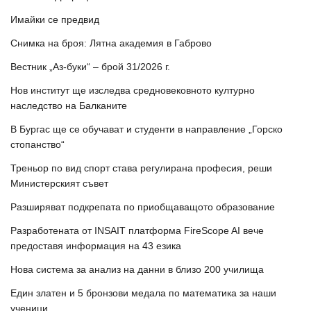
Имайки се предвид
Снимка на броя: Лятна академия в Габрово
Вестник „Аз-буки“ – брой 31/2026 г.
Нов институт ще изследва средновековното културно
наследство на Балканите
В Бургас ще се обучават и студенти в направление „Горско
стопанство“
Треньор по вид спорт става регулирана професия, реши
Министерският съвет
Разширяват подкрепата по приобщаващото образование
Разработената от INSAIT платформа FireScope AI вече
предоставя информация на 43 езика
Нова система за анализ на данни в близо 200 училища
Един златен и 5 бронзови медала по математика за наши
ученици