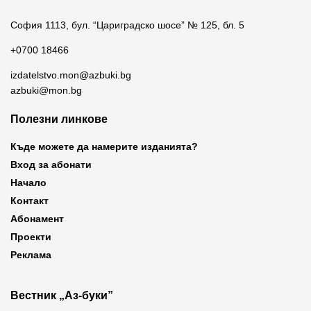
София 1113, бул. “Цариградско шосе” № 125, бл. 5
+0700 18466
izdatelstvo.mon@azbuki.bg
azbuki@mon.bg
Полезни линкове
Къде можете да намерите изданията?
Вход за абонати
Начало
Контакт
Абонамент
Проекти
Реклама
Вестник „Аз-буки”