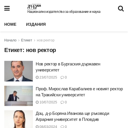
Национално издателство за образование и наука
HOME
ИЗДАНИЯ
Начало
Етикет
нов ректор
Етикет:
нов ректор
Нов ректор в Бургаския държавен
университет
23/07/2025
0
Проф. Мирослав Карабалиев е новият ректор
на Тракийски университет
10/07/2025
0
Доц. д-р Боряна Иванова ще ръководи
Аграрния университет в Пловдив
08/03/2024
0