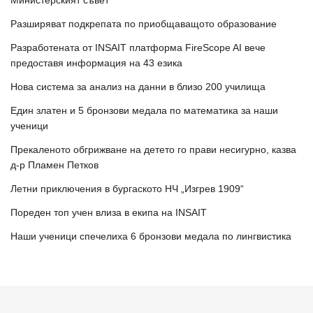
Министерският съвет
Разширяват подкрепата по приобщаващото образование
Разработената от INSAIT платформа FireScope AI вече
предоставя информация на 43 езика
Нова система за анализ на данни в близо 200 училища
Един златен и 5 бронзови медала по математика за наши
ученици
Прекаленото обгрижване на детето го прави несигурно, казва
д-р Пламен Петков
Летни приключения в бургаското НЧ „Изгрев 1909“
Пореден топ учен влиза в екипа на INSAIT
Наши ученици спечелиха 6 бронзови медала по лингвистика