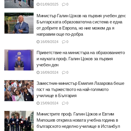
01/09/2025
0
Министър Галин Цоков на първия учебен ден:
Българската образователна система е една
от добрите в Европа, но ние можем да я
направим още по-добра
16/09/2024
0
Приветствие на министъра на образованието
и науката проф. Галин Цоков за първия
учебен ден
16/09/2024
0
Заместник-министър Емилия Лазарова беше
гост на тържеството на най-голямото
училище в България
15/09/2024
0
Министрите проф. Галин Цоков и Евтим
Милошев откриха новата учебна година в
българското неделно училище в Истанбул