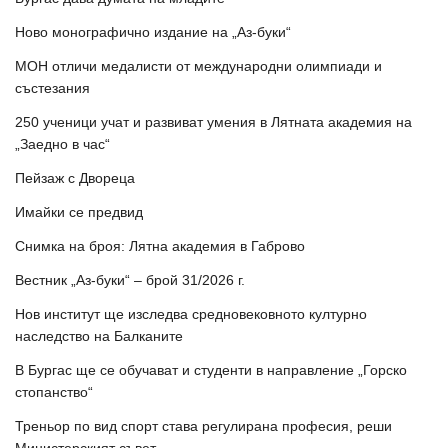
Ново монографично издание на „Аз-буки“
МОН отличи медалисти от международни олимпиади и
състезания
250 ученици учат и развиват умения в Лятната академия на
„Заедно в час“
Пейзаж с Двореца
Имайки се предвид
Снимка на броя: Лятна академия в Габрово
Вестник „Аз-буки“ – брой 31/2026 г.
Нов институт ще изследва средновековното културно
наследство на Балканите
В Бургас ще се обучават и студенти в направление „Горско
стопанство“
Треньор по вид спорт става регулирана професия, реши