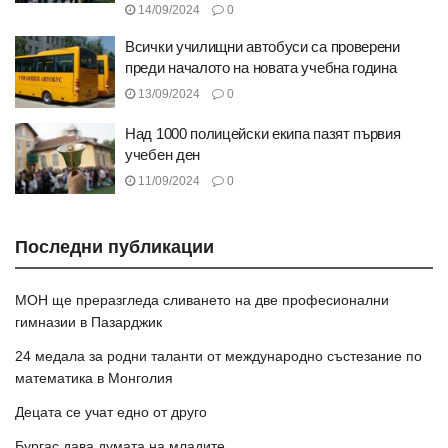
14/09/2024
0
Всички училищни автобуси са проверени
преди началото на новата учебна година
13/09/2024
0
Над 1000 полицейски екипа пазят първия
учебен ден
11/09/2024
0
Последни публикации
МОН ще преразгледа сливането на две професионални
гимназии в Пазарджик
24 медала за родни таланти от международно състезание по
математика в Монголия
Децата се учат едно от друго
Бургас дава думата на младите