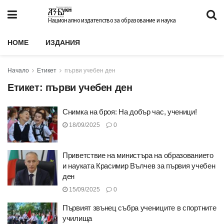
Национално издателство за образование и наука
HOME
ИЗДАНИЯ
Начало
Етикет
първи учебен ден
Етикет:
първи учебен ден
Снимка на броя: На добър час, ученици!
18/09/2025
0
Приветствие на министъра на образованието
и науката Красимир Вълчев за първия учебен
ден
15/09/2025
0
Първият звънец събра учениците в спортните
училища