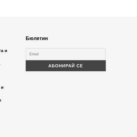
Бюлетин
та и
а
 и
е