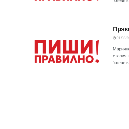
‘клевет
Пряк
01/08/2
Мариян
стария 
‘клевет