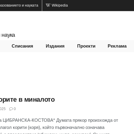
разованието и науката
Wikipedia
 наука
Списания
Издания
Проекти
Реклама
орите в миналото
025
0
а ЦИБРАНСКА-КОСТОВА* Думата прякор произхожда от
глагол корити (коря), който първоначално означава