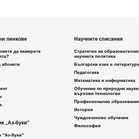
ни линкове
Научните списания
ожете да намерите
Стратегии на образователна
ята?
научната политика
а абонати
Български език и литератур
Педагогика
т
Математика и информатика
ент
Обучение по природни науки
върхови технологии
и
Професионално образовани
а
История
Чуждоезиково обучение
к „Аз-буки”
Философия
к “Аз-буки”