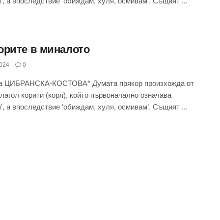
я’, а впоследствие ‘обиждам, хуля, осмивам’. Същият ...
орите в миналото
024
0
а ЦИБРАНСКА-КОСТОВА* Думата прякор произхожда от
глагол корити (коря), който първоначално означава
я’, а впоследствие ‘обиждам, хуля, осмивам’. Същият ...