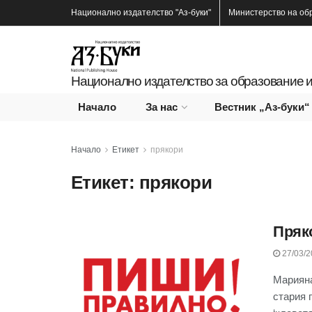
Национално издателство
"Аз-буки"
Министерство на об
Национално издателство за образование и
Начало
За нас
Вестник „Аз-буки“
Начало
Етикет
прякори
Етикет:
прякори
Пряк
27/03/2
Мариян
стария 