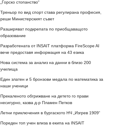
„Горско стопанство“
Треньор по вид спорт става регулирана професия,
реши Министерският съвет
Разширяват подкрепата по приобщаващото
образование
Разработената от INSAIT платформа FireScope AI
вече предоставя информация на 43 езика
Нова система за анализ на данни в близо 200
училища
Един златен и 5 бронзови медала по математика за
наши ученици
Прекаленото обгрижване на детето го прави
несигурно, казва д-р Пламен Петков
Летни приключения в бургаското НЧ „Изгрев 1909“
Пореден топ учен влиза в екипа на INSAIT