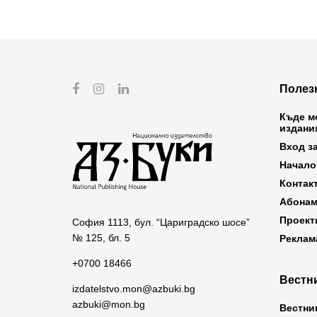
Полез
Къде м
издани
Вход з
Начало
Контак
Абонам
Проект
София 1113, бул. “Цариградско шосе”
№ 125, бл. 5
Реклам
+0700 18466
Вестни
izdatelstvo.mon@azbuki.bg
azbuki@mon.bg
Вестни