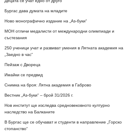
Децата се учат едно от друго
Бургас дава думата на младите
Ново монографично издание на „Аз-буки“
МОН отличи медалисти от международни олимпиади и
състезания
250 ученици учат и развиват умения в Лятната академия на
„Заедно в час“
Пейзаж с Двореца
Имайки се предвид
Снимка на броя: Лятна академия в Габрово
Вестник „Аз-буки“ – брой 31/2026 г.
Нов институт ще изследва средновековното културно
наследство на Балканите
В Бургас ще се обучават и студенти в направление „Горско
стопанство“