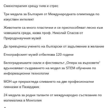
Смехотерапия срещу гняв и стрес
Три медала за България от Международната олимпиада по
изкуствен интелект
Животните са много пластични и се приспособяват лесно към
човешката среда, казва проф. Николай Спасов от
Природонаучния музей
Да превърнеш ученето на български от задължение в желание
Етнографският музей отбелязва 120 години
Белоградчишките скали и фестивалът „Опера на върховете“
вдъхновяват създаването на модел за STEM обучение по
информационни технологии
МОН ще преразгледа сливането на две професионални
гимназии в Пазарджик
24 медала за родни таланти от международно състезание по
математика в Монголия