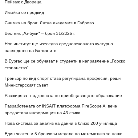
Пейзаж с Двореца
Имайки се предвид
Снимка на броя: Лятна академия в Габрово
Вестник „Аз-буки“ – брой 31/2026 г.
Нов институт ще изследва средновековното културно
наследство на Балканите
В Бургас ще се обучават и студенти в направление „Горско
стопанство“
Треньор по вид спорт става регулирана професия, реши
Министерският съвет
Разширяват подкрепата по приобщаващото образование
Разработената от INSAIT платформа FireScope AI вече
предоставя информация на 43 езика
Нова система за анализ на данни в близо 200 училища
Един златен и 5 бронзови медала по математика за наши