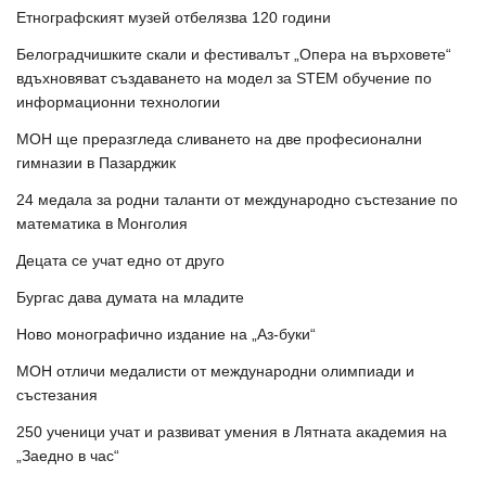
Етнографският музей отбелязва 120 години
Белоградчишките скали и фестивалът „Опера на върховете“
вдъхновяват създаването на модел за STEM обучение по
информационни технологии
МОН ще преразгледа сливането на две професионални
гимназии в Пазарджик
24 медала за родни таланти от международно състезание по
математика в Монголия
Децата се учат едно от друго
Бургас дава думата на младите
Ново монографично издание на „Аз-буки“
МОН отличи медалисти от международни олимпиади и
състезания
250 ученици учат и развиват умения в Лятната академия на
„Заедно в час“