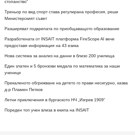
стопанство“
Треньор по вид спорт става регулирана професия, реши
Министерският съвет
Разширяват подкрепата по приобщаващото образование
Разработената от INSAIT платформа FireScope AI вече
предоставя информация на 43 езика
Нова система за анализ на данни в близо 200 училища
Един златен и 5 бронзови медала по математика за наши
ученици
Прекаленото обгрижване на детето го прави несигурно, казва
д-р Пламен Петков
Летни приключения в бургаското НЧ „Изгрев 1909“
Пореден топ учен влиза в екипа на INSAIT