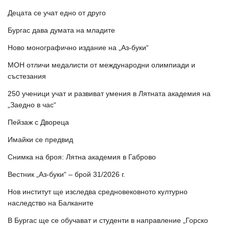
Децата се учат едно от друго
Бургас дава думата на младите
Ново монографично издание на „Аз-буки“
МОН отличи медалисти от международни олимпиади и
състезания
250 ученици учат и развиват умения в Лятната академия на
„Заедно в час“
Пейзаж с Двореца
Имайки се предвид
Снимка на броя: Лятна академия в Габрово
Вестник „Аз-буки“ – брой 31/2026 г.
Нов институт ще изследва средновековното културно
наследство на Балканите
В Бургас ще се обучават и студенти в направление „Горско