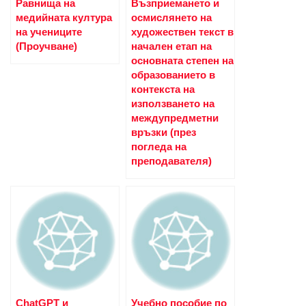
Равнища на
Възприемането и
медийната култура
осмислянето на
на учениците
художествен текст в
(Проучване)
начален етап на
основната степен на
образованието в
контекста на
използването на
междупредметни
връзки (през
погледа на
преподавателя)
ChatGPT и
Учебно пособие по