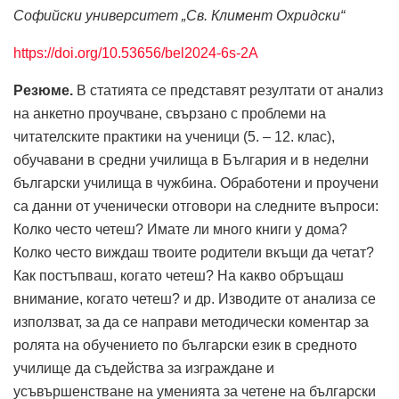
Софийски университет „Св. Климент Охридски“
https://doi.org/10.53656/bel2024-6s-2A
Резюме.
В статията се представят резултати от анализ
на анкетно проучване, свързано с проблеми на
читателските практики на ученици (5. – 12. клас),
обучавани в средни училища в България и в неделни
български училища в чужбина. Обработени и проучени
са данни от ученически отговори на следните въпроси:
Колко често четеш? Имате ли много книги у дома?
Колко често виждаш твоите родители вкъщи да четат?
Как постъпваш, когато четеш? На какво обръщаш
внимание, когато четеш? и др. Изводите от анализа се
използват, за да се направи методически коментар за
ролята на обучението по български език в средното
училище да съдейства за изграждане и
усъвършенстване на уменията за четене на български