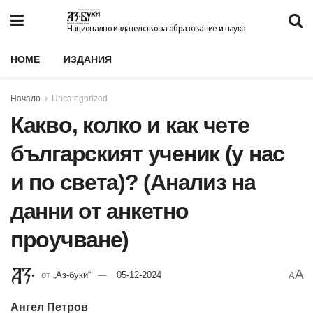
Национално издателство за образование и наука
HOME
ИЗДАНИЯ
Начало
Uncategorized
Какво, колко и как чете
българският ученик (у нас
и по света)? (Анализ на
данни от анкетно
проучване)
A
от
„Аз-буки“
05-12-2024
A
Ангел Петров