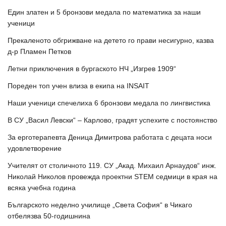
Един златен и 5 бронзови медала по математика за наши
ученици
Прекаленото обгрижване на детето го прави несигурно, казва
д-р Пламен Петков
Летни приключения в бургаското НЧ „Изгрев 1909“
Пореден топ учен влиза в екипа на INSAIT
Наши ученици спечелиха 6 бронзови медала по лингвистика
В СУ „Васил Левски“ – Карлово, градят успехите с постоянство
За ерготерапевта Деница Димитрова работата с децата носи
удовлетворение
Учителят от столичното 119. СУ „Акад. Михаил Арнаудов“ инж.
Николай Николов провежда проектни STEM седмици в края на
всяка учебна година
Българското неделно училище „Света София“ в Чикаго
отбелязва 50-годишнина