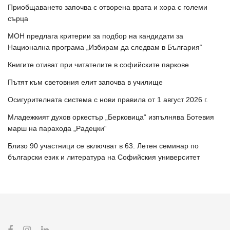
Приобщаването започва с отворена врата и хора с големи
сърца
МОН предлага критерии за подбор на кандидати за
Национална програма „Избирам да следвам в България“
Книгите отиват при читателите в софийските паркове
Пътят към световния елит започва в училище
Осигурителната система с нови правила от 1 август 2026 г.
Младежкият духов оркестър „Берковица“ изпълнява Ботевия
марш на парахода „Радецки“
Близо 90 участници се включват в 63. Летен семинар по
български език и литература на Софийския университет