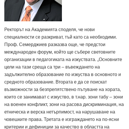
Ректорът на Академията споделя, че нови
специалности се разкриват, тъй като са необходими.
Проф. Семерджиев разказва още, че предстои
международен форум, който ще събере световните
организации в педагогиката на изкуствата. „Основните
цели на тази среща са три – въвеждането на
задължително образование по изкуства в основното и
средното образование. Втората е да се поискат
възможности за безпрепятствено пътуване на хората,
които се занимават с изкуство, в т.нар. зони табу – зони
на военен конфликт, зони на расова дискриминация, на
етническа и верска нетърпимост, на нарушаване на
човешките права. Третата е изграждането на по-ясни
критерии и дефиниции за качество в областта на