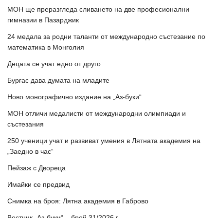
МОН ще преразгледа сливането на две професионални
гимназии в Пазарджик
24 медала за родни таланти от международно състезание по
математика в Монголия
Децата се учат едно от друго
Бургас дава думата на младите
Ново монографично издание на „Аз-буки“
МОН отличи медалисти от международни олимпиади и
състезания
250 ученици учат и развиват умения в Лятната академия на
„Заедно в час“
Пейзаж с Двореца
Имайки се предвид
Снимка на броя: Лятна академия в Габрово
Вестник „Аз-буки“ – брой 31/2026 г.