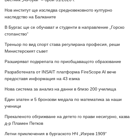
Нов институт ще изследва средновековното културно
наследство на Балканите
В Бургас ще се обучават и студенти в направление „Горско
стопанство“
Треньор по вид спорт става регулирана професия, реши
Министерският съвет
Разширяват подкрепата по приобщаващото образование
Разработената от INSAIT платформа FireScope AI вече
предоставя информация на 43 езика
Нова система за анализ на данни в близо 200 училища
Един златен и 5 бронзови медала по математика за наши
ученици
Прекаленото обгрижване на детето го прави несигурно, казва
д-р Пламен Петков
Летни приключения в бургаското НЧ „Изгрев 1909“