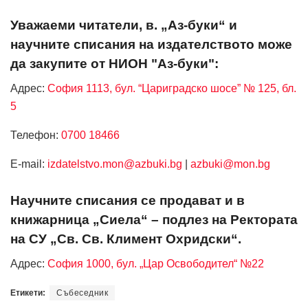
Уважаеми читатели, в. „Аз-буки“ и
научните списания на издателството може
да закупите от НИОН "Аз-буки":
Адрес:
София 1113, бул. “Цариградско шосе” № 125, бл.
5
Телефон:
0700 18466
Е-mail:
izdatelstvo.mon@azbuki.bg
|
azbuki@mon.bg
Научните списания се продават и в
книжарница „Сиела“ – подлез на Ректората
на СУ „Св. Св. Климент Охридски“.
Адрес:
София 1000, бул. „Цар Освободител“ №22
Етикети:
Събеседник