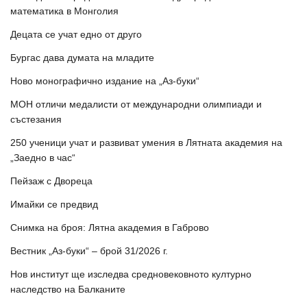
математика в Монголия
Децата се учат едно от друго
Бургас дава думата на младите
Ново монографично издание на „Аз-буки“
МОН отличи медалисти от международни олимпиади и
състезания
250 ученици учат и развиват умения в Лятната академия на
„Заедно в час“
Пейзаж с Двореца
Имайки се предвид
Снимка на броя: Лятна академия в Габрово
Вестник „Аз-буки“ – брой 31/2026 г.
Нов институт ще изследва средновековното културно
наследство на Балканите