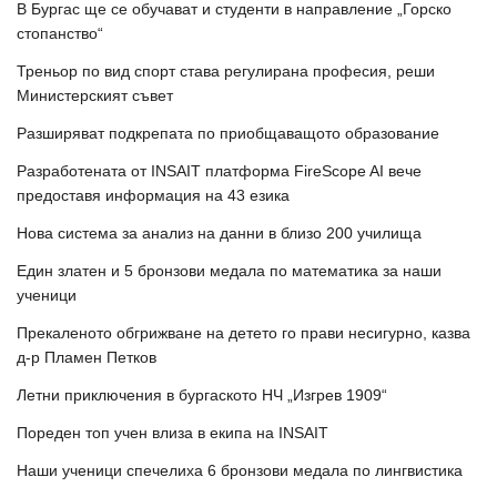
В Бургас ще се обучават и студенти в направление „Горско
стопанство“
Треньор по вид спорт става регулирана професия, реши
Министерският съвет
Разширяват подкрепата по приобщаващото образование
Разработената от INSAIT платформа FireScope AI вече
предоставя информация на 43 езика
Нова система за анализ на данни в близо 200 училища
Един златен и 5 бронзови медала по математика за наши
ученици
Прекаленото обгрижване на детето го прави несигурно, казва
д-р Пламен Петков
Летни приключения в бургаското НЧ „Изгрев 1909“
Пореден топ учен влиза в екипа на INSAIT
Наши ученици спечелиха 6 бронзови медала по лингвистика