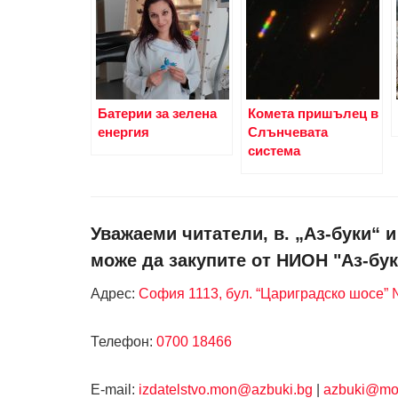
Батерии за зелена
Комета пришълец в
енергия
Слънчевата
система
Уважаеми читатели, в. „Аз-буки“ 
може да закупите от НИОН "Аз-бук
Адрес:
София 1113, бул. “Цариградско шосе” №
Телефон:
0700 18466
Е-mail:
izdatelstvo.mon@azbuki.bg
|
azbuki@mo