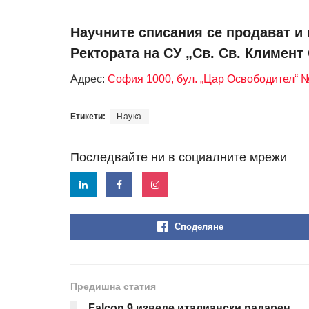
Научните списания се продават и 
Ректората на СУ „Св. Св. Климент
Адрес:
София 1000, бул. „Цар Освободител“ 
Етикети:
Наука
Последвайте ни в социалните мрежи
Споделяне
Предишна статия
Falcon 9 изведе италиански радарен