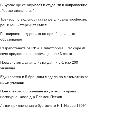
В Бургас ще се обучават и студенти в направление
„Горско стопанство“
Треньор по вид спорт става регулирана професия,
реши Министерският съвет
Разширяват подкрепата по приобщаващото
образование
Разработената от INSAIT платформа FireScope AI
вече предоставя информация на 43 езика
Нова система за анализ на данни в близо 200
училища
Един златен и 5 бронзови медала по математика за
наши ученици
Прекаленото обгрижване на детето го прави
несигурно, казва д-р Пламен Петков
Летни приключения в бургаското НЧ „Изгрев 1909“