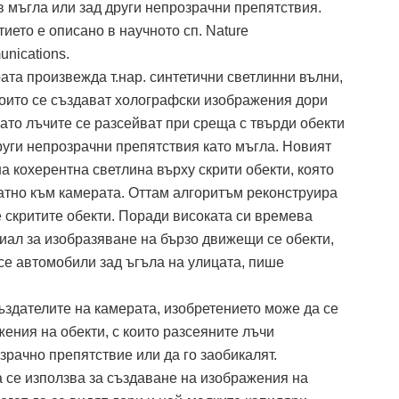
 в мъгла или зад други непрозрачни препятствия.
тието е описано в научното сп. Nature
nications.
ата произвежда т.нар. синтетични светлинни вълни,
които се създават холографски изображения дори
като лъчите се разсейват при среща с твърди обекти
руги непрозрачни препятствия като мъгла. Новият
а кохерентна светлина върху скрити обекти, която
ратно към камерата. Оттам алгоритъм реконструира
е скритите обекти. Поради високата си времева
иал за изобразяване на бързо движещи се обекти,
се автомобили зад ъгъла на улицата, пише
ъздателите на камерата, изобретението може да се
ения на обекти, с които разсеяните лъчи
зрачно препятствие или да го заобикалят.
 се използва за създаване на изображения на