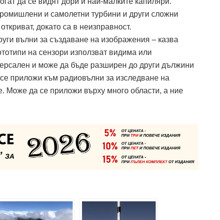
огат да се видят дори и най-малките капиляри.
промишлени и самолетни турбини и други сложни
откриват, докато са в неизправност.
руги вълни за създаване на изображения – казва
тотипи на сензори използват видима или
ерсален и може да бъде разширен до други дължини
се приложи към радиовълни за изследване на
. Може да се приложи върху много области, а ние