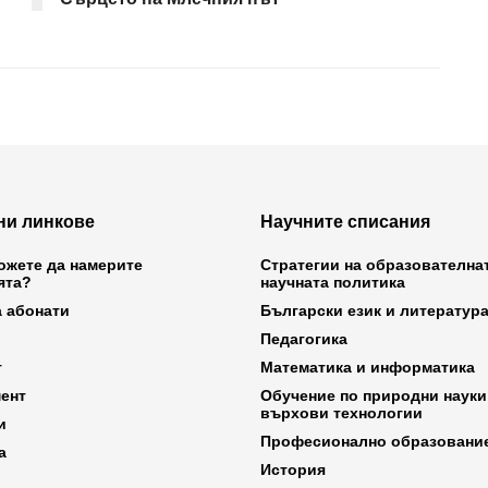
ни линкове
Научните списания
ожете да намерите
Стратегии на образователна
ята?
научната политика
а абонати
Български език и литератур
Педагогика
т
Математика и информатика
ент
Обучение по природни науки
върхови технологии
и
Професионално образовани
а
История