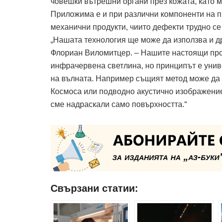
човешки вътрешни органи през кожата, като м
Приложима е и при различни компоненти на 
механични продукти, чиито дефекти трудно се 
„Нашата технология ще може да използва и д
Флориан Виломитцер. – Нашите настоящи про
инфрачервена светлина, но принципът е унив
на вълната. Например същият метод може да 
Космоса или подводно акустично изображение
сме надраскали само повърхността.“
Свързани статии: