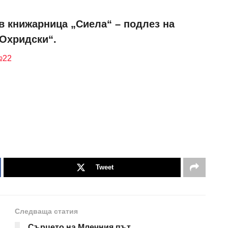
в книжарница „Сиела“ – подлез на
 Охридски“.
№22
Tweet
Следваща статия
Сърцето на Млечния път