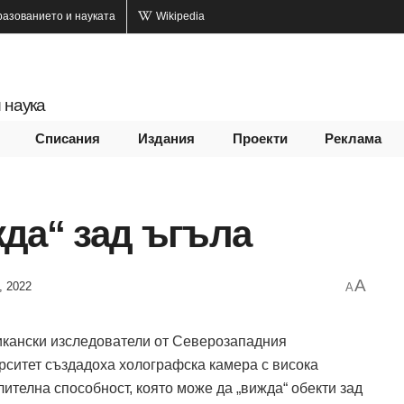
разованието и науката
Wikipedia
 наука
Списания
Издания
Проекти
Реклама
да“ зад ъгъла
A
, 2022
A
кански изследователи от Северозападния
рситет създадоха холографска камера с висока
лителна способност, която може да „вижда“ обекти зад