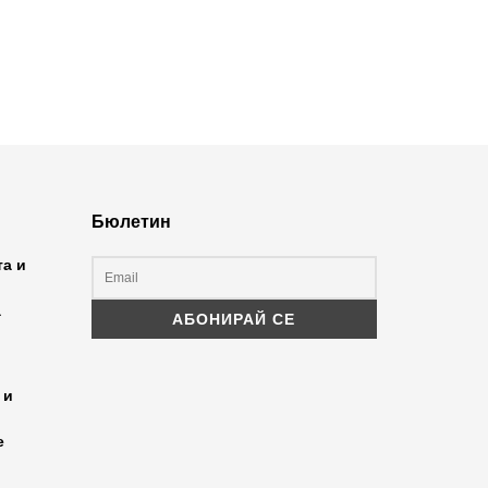
Бюлетин
та и
а
 и
е