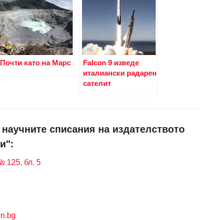
Почти като на Марс
Falcon 9 изведе
италиански радарен
сателит
и научните списания на издателството
и":
 125, бл. 5
n.bg