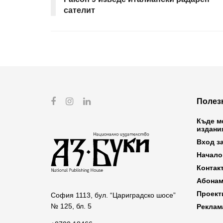
сателит
Полез
Къде м
издани
Вход з
Начало
Контак
Абонам
Проект
София 1113, бул. “Цариградско шосе”
№ 125, бл. 5
Реклам