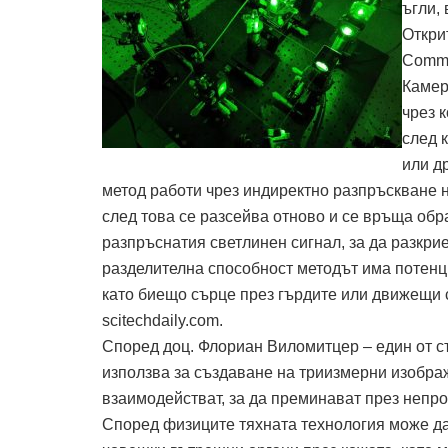
ъгли,
Откри
Commu
Камер
чрез 
след 
или д
метод работи чрез индиректно разпръскване н
след това се разсейва отново и се връща об
разпръснатия светлинен сигнал, за да разкри
разделителна способност методът има потенц
като биещо сърце през гърдите или движещи 
scitechdaily.com.
Според доц. Флориан Виломитцер – един от с
използва за създаване на триизмерни изображ
взаимодействат, за да преминават през непро
Според физиците тяхната технология може да