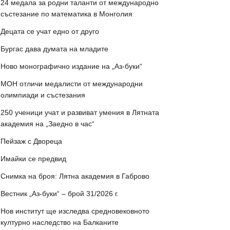
24 медала за родни таланти от международно
състезание по математика в Монголия
Децата се учат едно от друго
Бургас дава думата на младите
Ново монографично издание на „Аз-буки“
МОН отличи медалисти от международни
олимпиади и състезания
250 ученици учат и развиват умения в Лятната
академия на „Заедно в час“
Пейзаж с Двореца
Имайки се предвид
Снимка на броя: Лятна академия в Габрово
Вестник „Аз-буки“ – брой 31/2026 г.
Нов институт ще изследва средновековното
културно наследство на Балканите