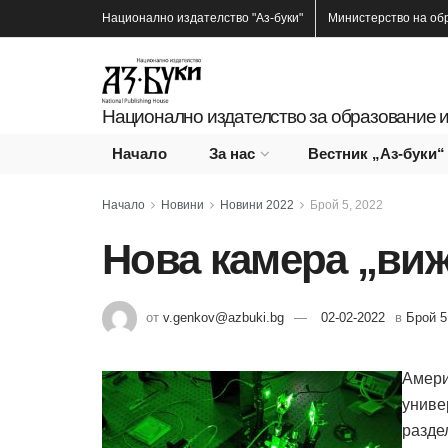
Национално издателство
"Аз-буки"
Министерство на об
Национално издателство за образование и
Начало
За нас
Вестник „Аз-буки“
Начало
Новини
Новини 2022
Брой 5, 2022
Нова камера „виж
от
v.genkov@azbuki.bg
02-02-2022
в
Брой 5
Амери
униве
разде