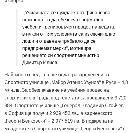
и спорта.
„Училищата се нуждаеха от финансова
подкрепа, за да обезпечат нормален
учебен и тренировъчен процес на децата,
в някои от тях условията са изключително
лоши и отдавна е трябвало да се
предприемат мерки“, мотивира
решението си спортният министър
Димитър Илиев.
Най-много средства ще бъдат разпределени за
Спортното училище „Майор Атанас Узунов“ в Русе – 4,8
млн.лв. За обезпечаване на учебния процес на
спортистите в Града под тепетата са предвидени 3 720
884. Спортното училище „Генерал Владимир Стойчев“
в София ще получи 2 939 452 лв., а варненското
„Георги Бенковски“ – 2 977 519 лв. В подкрепа на
младежите в Спортното училище „Георги Бенковски“ в