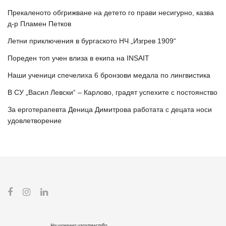
Прекаленото обгрижване на детето го прави несигурно, казва
д-р Пламен Петков
Летни приключения в бургаското НЧ „Изгрев 1909“
Пореден топ учен влиза в екипа на INSAIT
Наши ученици спечелиха 6 бронзови медала по лингвистика
В СУ „Васил Левски“ – Карлово, градят успехите с постоянство
За ерготерапевта Деница Димитрова работата с децата носи
удовлетворение