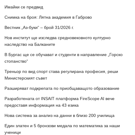
Имайки се предвид
Снимка на броя: Лятна академия в Габрово
Вестник „Аз-буки“ – брой 31/2026 г.
Нов институт ще изследва средновековното културно
наследство на Балканите
В Бургас ще се обучават и студенти в направление „Горско
стопанство“
Треньор по вид спорт става регулирана професия, реши
Министерският съвет
Разширяват подкрепата по приобщаващото образование
Разработената от INSAIT платформа FireScope AI вече
предоставя информация на 43 езика
Нова система за анализ на данни в близо 200 училища
Един златен и 5 бронзови медала по математика за наши
ученици