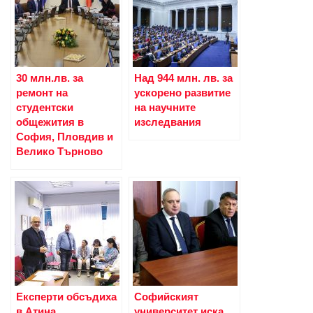
30 млн.лв. за
Над 944 млн. лв. за
ремонт на
ускорено развитие
студентски
на научните
общежития в
изследвания
София, Пловдив и
Велико Търново
Експерти обсъдиха
Софийският
в Атина
университет иска