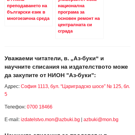
преподаването на
национална
български език в
програма за
многоезична среда
основен ремонт на
централната си
сграда
Уважаеми читатели, в. „Аз-буки“ и
научните списания на издателството може
да закупите от НИОН "Аз-буки":
Адрес:
София 1113, бул. “Цариградско шосе” № 125, бл.
5
Телефон:
0700 18466
Е-mail:
izdatelstvo.mon@azbuki.bg
|
azbuki@mon.bg