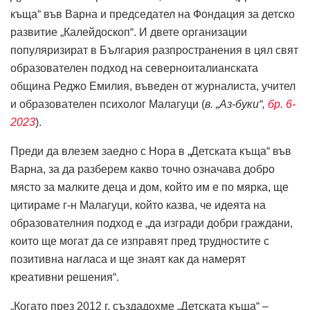
къща“ във Варна и председател на Фондация за детско
развитие „Калейдоскоп“. И двете организации
популяризират в България разпространения в цял свят
образователен подход на северноиталианската
община Реджо Емилия, въведен от журналиста, учител
и образователен психолог Малагуци (
в. „Аз-буки“,
бр. 6-
2023
).
Преди да влезем заедно с Нора в „Детската къща“ във
Варна, за да разберем какво точно означава добро
място за малките деца и дом, който им е по мярка, ще
цитираме г-н Малагуци, който казва, че идеята на
образователния подход е „да изгради добри граждани,
които ще могат да се изправят пред трудностите с
позитивна нагласа и ще знаят как да намерят
креативни решения“.
„Когато през 2012 г. създадохме „Детската къща“ –