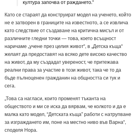
култура започва от раждането.“
Като се стараят да конструират модел на ученето, който
не е затворен в границите на известното, а се извлича
като следствие от създаване на критична мисъл и от
различните гледни точки — това, което всъщност
наричаме „учене през целия живот“, в „Детска къща“
желаят да предоставят на всяко дете високо качество
на живот, да му създадат увереност, че притежава
реални права за участие в този живот, така че то да
бъде пълноценен гражданин на общността си тук и
сега.
„Това са нагласи, които променят тъканта на
обществото и ми се иска да вярвам, че колкото и да е
малка като модел, “Детската къща” работи с натрупване
за изграждането им, поне на местно ниво във Варна“,
споделя Нора.