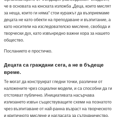
че в основата на юнската изложба „Деца, които мислят
за неща, които ги няма“ стои куражът да възприемаме
децата не като обекти на преподаване и възпитание, а
като носители на изследователско мислене, свобода и
творчески дух, като извънредно важни хора за нашето
общество.
Посланието е простичко.
Децата са граждани сега, а не в бъдеще
време.
Те могат да конструират гледни точки, различни от
наложените чрез социални модели, и са способни да ги
отстояват публично. Инициативата насърчава
излизането извън съществуващите схеми на познатото
чрез възпитаване от най-ранна възраст на творческото
и критичното мислене и нагласата за сътрудничество.