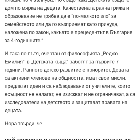
дом по мярка на децата. Качествената ранна грижа и
образование не трябва да е “по-малкото зло” за
семейството или да го възприемат като принуда,
наложена по закон, какъвто е прецедентът в България
за 4-годишните.“
И така по пътя, очертан от философията „Реджо
Емилия“, в „Детската къща“ работят за първите 7
години. Ранното детско развитие е приоритет. Децата
са активни членове на общността, имат свои мисли,
предлагат идеи и са наблюдавани от учителите, които
всъщност не налагат, не изискват и не ограничават, а са
изследователи на детството и защитават правата на
децата.
Нора твърди, че
най-важното в концепцията е на детето да