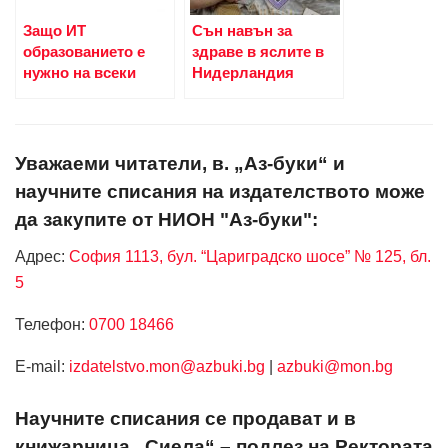
Защо ИТ
Сън навън за
образованието е
здраве в яслите в
нужно на всеки
Нидерландия
Уважаеми читатели, в. „Аз-буки“ и
научните списания на издателството може
да закупите от НИОН "Аз-буки":
Адрес:
София 1113, бул. “Цариградско шосе” № 125, бл.
5
Телефон:
0700 18466
Е-mail:
izdatelstvo.mon@azbuki.bg
|
azbuki@mon.bg
Научните списания се продават и в
книжарница „Сиела“ – подлез на Ректората