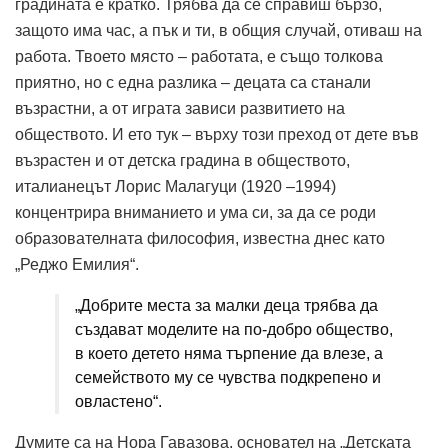
градината е кратко. Трябва да се справиш бързо,
защото има час, а пък и ти, в общия случай, отиваш на
работа. Твоето място – работата, е също толкова
приятно, но с една разлика – децата са станали
възрастни, а от играта зависи развитието на
обществото. И ето тук – върху този преход от дете във
възрастен и от детска градина в обществото,
италианецът Лорис Малагуци (1920 –1994)
концентрира вниманието и ума си, за да се роди
образователната философия, известна днес като
„Реджо Емилия“.
„Добрите места за малки деца трябва да
създават моделите на по-добро общество,
в което детето няма търпение да влезе, а
семейството му се чувства подкрепено и
овластено“.
Думите са на Нора Гавазова, основател на „Детската