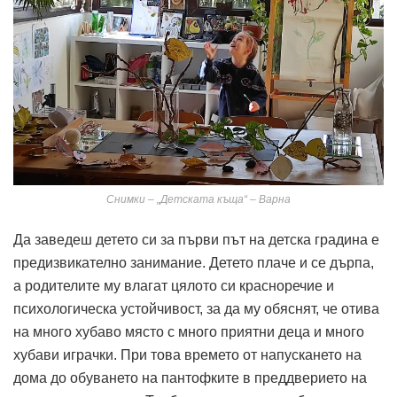
Снимки – „Детската къща“ – Варна
Да заведеш детето си за първи път на детска градина е
предизвикателно занимание. Детето плаче и се дърпа,
а родителите му влагат цялото си красноречие и
психологическа устойчивост, за да му обяснят, че отива
на много хубаво място с много приятни деца и много
хубави играчки. При това времето от напускането на
дома до обуването на пантофките в преддверието на