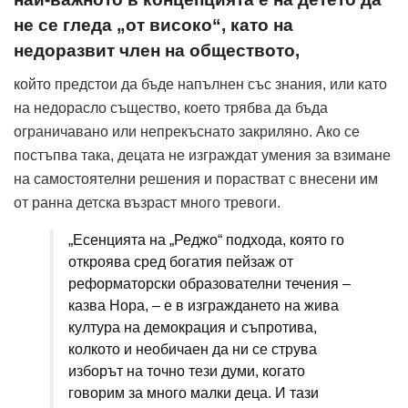
не се гледа „от високо“, като на
недоразвит член на обществото,
който предстои да бъде напълнен със знания, или като
на недорасло същество, което трябва да бъда
ограничавано или непрекъснато закриляно. Ако се
постъпва така, децата не изграждат умения за взимане
на самостоятелни решения и порастват с внесени им
от ранна детска възраст много тревоги.
„Есенцията на „Реджо“ подхода, която го
откроява сред богатия пейзаж от
реформаторски образователни течения –
казва Нора, – е в изграждането на жива
култура на демокрация и съпротива,
колкото и необичаен да ни се струва
изборът на точно тези думи, когато
говорим за много малки деца. И тази