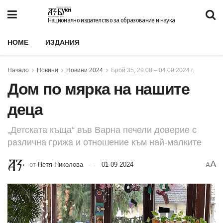
Национално издателство за образование и наука
HOME
ИЗДАНИЯ
Начало
Новини
Новини 2024
Брой 35, 29.08 – 04.09.2024 г.
Дом по мярка на нашите
деца
„Детската къща“ във Варна печели доверие с
различна грижа и отношение към най-малките
A
от
Петя Николова
01-09-2024
A