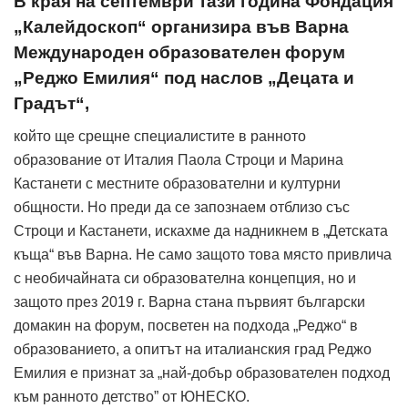
В края на септември тази година Фондация
„Калейдоскоп“ организира във Варна
Международен образователен форум
„Реджо Емилия“ под наслов „Децата и
Градът“,
който ще срещне специалистите в ранното
образование от Италия Паола Строци и Марина
Кастанети с местните образователни и културни
общности. Но преди да се запознаем отблизо със
Строци и Кастанети, искахме да надникнем в „Детската
къща“ във Варна. Не само защото това място привлича
с необичайната си образователна концепция, но и
защото през 2019 г. Варна стана първият български
домакин на форум, посветен на подхода „Реджо“ в
образованието, а опитът на италианския град Реджо
Емилия е признат за „най-добър образователен подход
към ранното детство” от ЮНЕСКО.