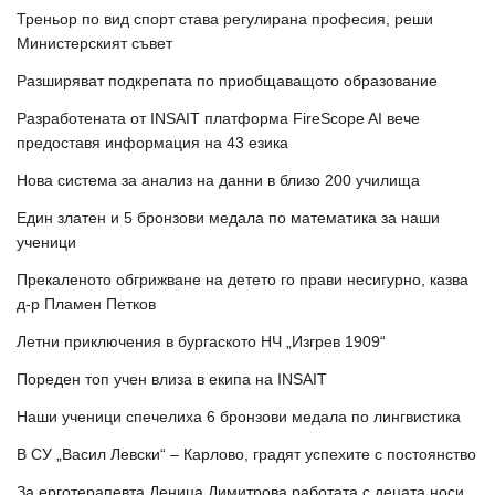
Треньор по вид спорт става регулирана професия, реши
Министерският съвет
Разширяват подкрепата по приобщаващото образование
Разработената от INSAIT платформа FireScope AI вече
предоставя информация на 43 езика
Нова система за анализ на данни в близо 200 училища
Един златен и 5 бронзови медала по математика за наши
ученици
Прекаленото обгрижване на детето го прави несигурно, казва
д-р Пламен Петков
Летни приключения в бургаското НЧ „Изгрев 1909“
Пореден топ учен влиза в екипа на INSAIT
Наши ученици спечелиха 6 бронзови медала по лингвистика
В СУ „Васил Левски“ – Карлово, градят успехите с постоянство
За ерготерапевта Деница Димитрова работата с децата носи