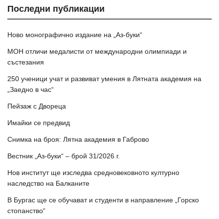
Последни публикации
Ново монографично издание на „Аз-буки“
МОН отличи медалисти от международни олимпиади и
състезания
250 ученици учат и развиват умения в Лятната академия на
„Заедно в час“
Пейзаж с Двореца
Имайки се предвид
Снимка на броя: Лятна академия в Габрово
Вестник „Аз-буки“ – брой 31/2026 г.
Нов институт ще изследва средновековното културно
наследство на Балканите
В Бургас ще се обучават и студенти в направление „Горско
стопанство“