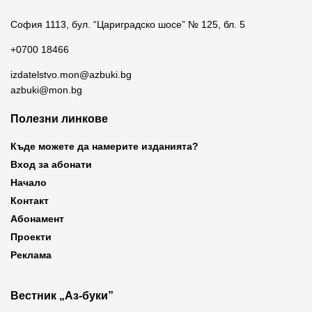
София 1113, бул. “Цариградско шосе” № 125, бл. 5
+0700 18466
izdatelstvo.mon@azbuki.bg
azbuki@mon.bg
Полезни линкове
Къде можете да намерите изданията?
Вход за абонати
Начало
Контакт
Абонамент
Проекти
Реклама
Вестник „Аз-буки”