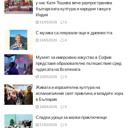
у нас Катя Тошева вече разпространява
българската култура и народни танци в
Индия
31/05/2026
0
С музика са лекували още в древността
19/05/2026
0
Музеят за имерсивно изкуство в София
представя образователно пътешествие сред
чудесата на Вселената
10/05/2026
0
Живата и изразителна култура на
испаноезичния свят привлича и младите хора
в България
18/04/2026
0
Сладки уроци за малки приключенци
21/03/2026
0