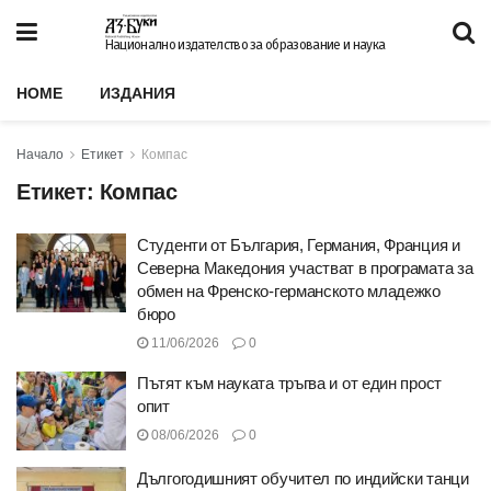
Национално издателство за образование и наука
HOME
ИЗДАНИЯ
Начало
Етикет
Компас
Етикет:
Компас
Студенти от България, Германия, Франция и
Северна Македония участват в програмата за
обмен на Френско-германското младежко
бюро
11/06/2026
0
Пътят към науката тръгва и от един прост
опит
08/06/2026
0
Дългогодишният обучител по индийски танци