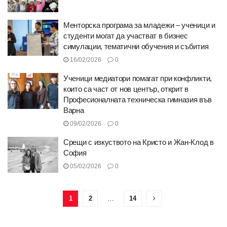
Менторска програма за младежи – ученици и
студенти могат да участват в бизнес
симулации, тематични обучения и събития
16/02/2026
0
Ученици медиатори помагат при конфликти,
които са част от нов център, открит в
Професионалната техническа гимназия във
Варна
09/02/2026
0
Срещи с изкуството на Кристо и Жан-Клод в
София
05/02/2026
0
1
2
…
14