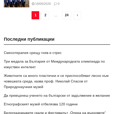
18/06/2026
0
1
2
…
24
Последни публикации
Смехотерапия срещу гняв и стрес
Три медала за България от Международната олимпиада по
изкуствен интелект
Животните са много пластични и се приспособяват лесно към
човешката среда, казва проф. Николай Спасов от
Природонаучния музей
Да превърнеш ученето на български от задължение в желание
Етнографският музей отбелязва 120 години
Белоградчишките скали и фестивалът „Опера на върховете“