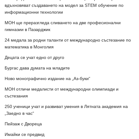
вдъхновяват създаването на модел за STEM обучение по
информационни технологии
МОН ще преразгледа сливането на две професионални
гимназии в Пазарджик
24 медала за родни таланти от международно състезание по
математика в Монголия
Децата се учат едно от друго
Бургас дава думата на младите
Ново монографично издание на „Аз-буки“
МОН отличи медалисти от международни олимпиади и
състезания
250 ученици учат и развиват умения в Лятната академия на
„Заедно в час“
Пейзаж с Двореца
Имайки се предвид