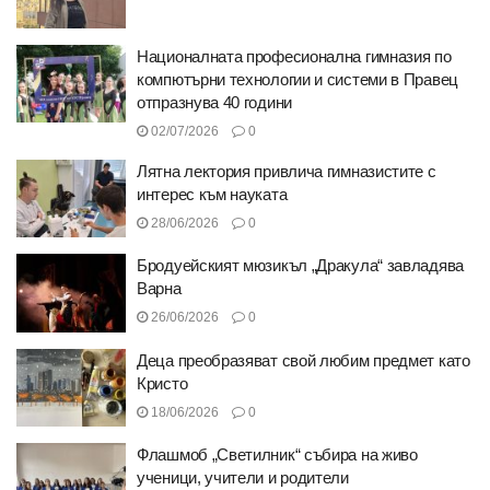
Националната професионална гимназия по
компютърни технологии и системи в Правец
отпразнува 40 години
02/07/2026
0
Лятна лектория привлича гимназистите с
интерес към науката
28/06/2026
0
Бродуейският мюзикъл „Дракула“ завладява
Варна
26/06/2026
0
Деца преобразяват свой любим предмет като
Кристо
18/06/2026
0
Флашмоб „Светилник“ събира на живо
ученици, учители и родители