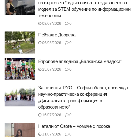
на върховете“ вдъхновяват създаването на
модел за STEM обучение по информационни
технологии
08/08/2026
0
Пейзаж с Двореца
06/08/2026
0
Етрополе аплодира „Балканска младост“
25/07/2026
0
За пети път РУО – София-област, провежда
научно-практическа конференция
„Дигиталната трансформация в
образованието“
16/07/2026
0
Натали от Своге – момиче с посока
11/07/2026
0