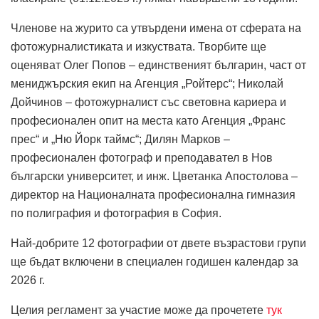
Членове на журито са утвърдени имена от сферата на
фотожурналистиката и изкуствата. Творбите ще
оценяват Олег Попов – единственият българин, част от
мениджърския екип на Агенция „Ройтерс“; Николай
Дойчинов – фотожурналист със световна кариера и
професионален опит на места като Агенция „Франс
прес“ и „Ню Йорк таймс“; Дилян Марков –
професионален фотограф и преподавател в Нов
български университет, и инж. Цветанка Апостолова –
директор на Националната професионална гимназия
по полиграфия и фотография в София.
Най-добрите 12 фотографии от двете възрастови групи
ще бъдат включени в специален годишен календар за
2026 г.
Целия регламент за участие може да прочетете
тук