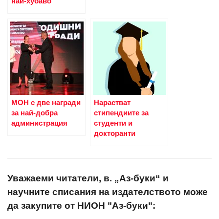
най-хубаво“
МОН с две награди
Нарастват
за най-добра
стипендиите за
администрация
студенти и
докторанти
Уважаеми читатели, в. „Аз-буки“ и
научните списания на издателството може
да закупите от НИОН "Аз-буки":