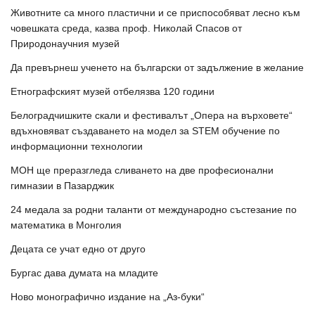
Животните са много пластични и се приспособяват лесно към
човешката среда, казва проф. Николай Спасов от
Природонаучния музей
Да превърнеш ученето на български от задължение в желание
Етнографският музей отбелязва 120 години
Белоградчишките скали и фестивалът „Опера на върховете“
вдъхновяват създаването на модел за STEM обучение по
информационни технологии
МОН ще преразгледа сливането на две професионални
гимназии в Пазарджик
24 медала за родни таланти от международно състезание по
математика в Монголия
Децата се учат едно от друго
Бургас дава думата на младите
Ново монографично издание на „Аз-буки“