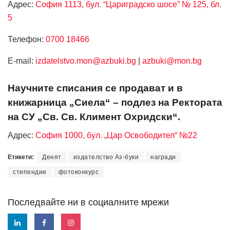
Адрес:
София 1113, бул. “Цариградско шосе” № 125, бл.
5
Телефон:
0700 18466
Е-mail:
izdatelstvo.mon@azbuki.bg
|
azbuki@mon.bg
Научните списания се продават и в
книжарница „Сиела“ – подлез на Ректората
на СУ „Св. Св. Климент Охридски“.
Адрес:
София 1000, бул. „Цар Освободител“ №22
Етикети:
Денят
издателство Аз-буки
награди
стипендии
фотоконкурс
Последвайте ни в социалните мрежи