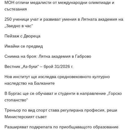
МОН отличи медалисти от международни олимпиади и
състезания
250 ученици учат и развиват умения в Лятната академия на
„Заедно в час“
Пейзаж с Двореца
Имайки се предвид
Снимка на броя: Лятна академия в Габрово
Вестник „Аз-буки“ – брой 31/2026 г.
Нов институт ще изследва средновековното културно
наследство на Балканите
В Бургас ще се обучават и студенти в направление „Горско
стопанство“
Треньор по вид спорт става регулирана професия, реши
Министерският съвет
Разширяват подкрепата по приобщаващото образование