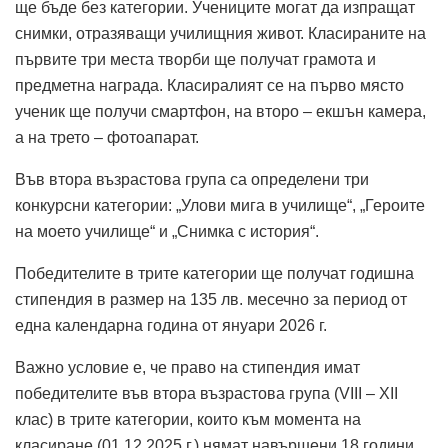
ще бъде без категории. Учениците могат да изпращат
снимки, отразяващи училищния живот. Класираните на
първите три места творби ще получат грамота и
предметна награда. Класиралият се на първо място
ученик ще получи смартфон, на второ – екшън камера,
а на трето – фотоапарат.
Във втора възрастова група са определени три
конкурсни категории: „Улови мига в училище“, „Героите
на моето училище“ и „Снимка с история“.
Победителите в трите категории ще получат годишна
стипендия в размер на 135 лв. месечно за период от
една календарна година от януари 2026 г.
Важно условие е, че право на стипендия имат
победителите във втора възрастова група (VIII – XII
клас) в трите категории, които към момента на
класиране (01.12.2025 г.) нямат навършени 18 години.