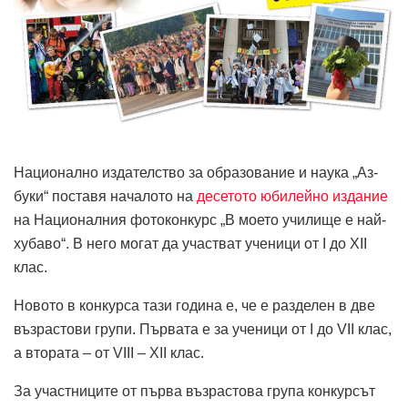
Национално издателство за образование и наука „Аз-
буки“ поставя началото на
десетото юбилейно издание
на Националния фотоконкурс „В моето училище е най-
хубаво“. В него могат да участват ученици от I до XII
клас.
Новото в конкурса тази година е, че е разделен в две
възрастови групи. Първата е за ученици от I до VII клас,
а втората – от VIII – XII клас.
За участниците от първа възрастова група конкурсът