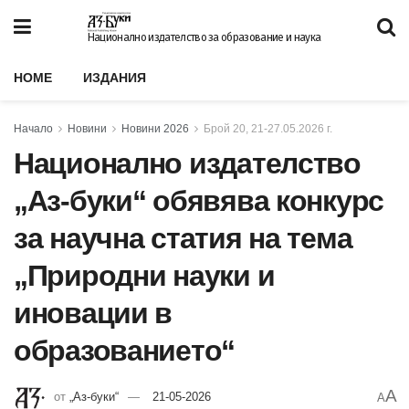
Национално издателство за образование и наука
HOME
ИЗДАНИЯ
Начало
Новини
Новини 2026
Брой 20, 21-27.05.2026 г.
Национално издателство
„Аз-буки“ обявява конкурс
за научна статия на тема
„Природни науки и
иновации в
образованието“
A
от
„Аз-буки“
21-05-2026
A