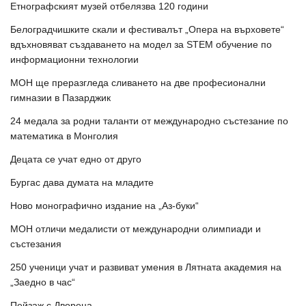
Етнографският музей отбелязва 120 години
Белоградчишките скали и фестивалът „Опера на върховете“
вдъхновяват създаването на модел за STEM обучение по
информационни технологии
МОН ще преразгледа сливането на две професионални
гимназии в Пазарджик
24 медала за родни таланти от международно състезание по
математика в Монголия
Децата се учат едно от друго
Бургас дава думата на младите
Ново монографично издание на „Аз-буки“
МОН отличи медалисти от международни олимпиади и
състезания
250 ученици учат и развиват умения в Лятната академия на
„Заедно в час“
Пейзаж с Двореца