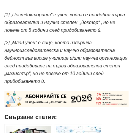
[1]
„Постдокторант“ е учен, който е придобил първа
образователна и научна степен „доктор“ , но не
повече от 5 години след придобиването ѝ.
[2]
„Млад учен“ е лице, което извършва
научноизследователска и научно образователна
дейност във висше училище и/или научна организация
след придобиване на първа образователна степен
„магистър“, но не повече от 10 години след
придобиването ѝ.
Свързани статии: