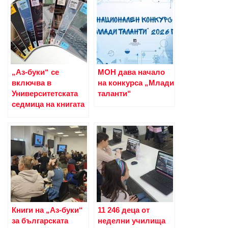
„Аз-буки“ се
МОН дава начало
включва в
на конкурса „Млади
Университетската
таланти“
седмица на книгата
Книги на „Аз-буки“
11 246 деца от
за българската
неделни училища