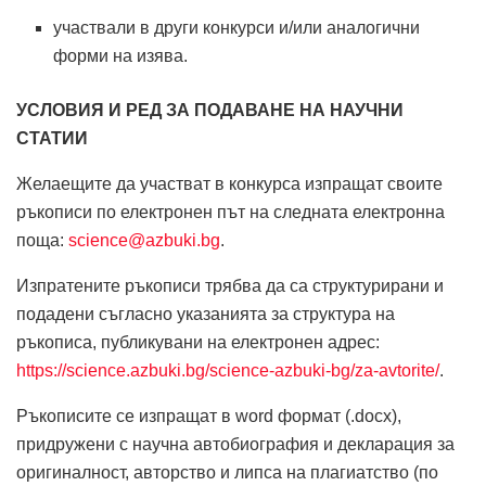
участвали в други конкурси и/или аналогични
форми на изява.
УСЛОВИЯ И РЕД ЗА ПОДАВАНЕ НА НАУЧНИ
СТАТИИ
Желаещите да участват в конкурса изпращат своите
ръкописи по електронен път на следната електронна
поща:
science@azbuki.bg
.
Изпратените ръкописи трябва да са структурирани и
подадени съгласно указанията за структура на
ръкописа, публикувани на електронен адрес:
https://science.azbuki.bg/science-azbuki-bg/za-avtorite/
.
Ръкописите се изпращат в word формат (.docx),
придружени с научна автобиография и декларация за
оригиналност, авторство и липса на плагиатство (по