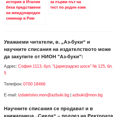
история в Италия
за първи път на
бяха представени
тест по роден език
на международен
семинар в Рим
Уважаеми читатели, в. „Аз-буки“ и
научните списания на издателството може
да закупите от НИОН "Аз-буки":
Адрес:
София 1113, бул. “Цариградско шосе” № 125, бл.
5
Телефон:
0700 18466
Е-mail:
izdatelstvo.mon@azbuki.bg
|
azbuki@mon.bg
Научните списания се продават и в
книжарница „Сиела“ – подлез на Ректората