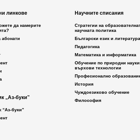
ни линкове
Научните списания
ожете да намерите
Стратегии на образователна
ята?
научната политика
а абонати
Български език и литератур
Педагогика
т
Математика и информатика
ент
Обучение по природни науки
върхови технологии
и
Професионално образовани
а
История
Чуждоезиково обучение
к „Аз-буки”
Философия
к “Аз-буки”
ент