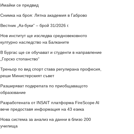
Имайки се предвид
Снимка на броя: Лятна академия в Габрово
Вестник „Аз-буки“ – брой 31/2026 г.
Нов институт ще изследва средновековното
културно наследство на Балканите
В Бургас ще се обучават и студенти в направление
„Горско стопанство“
Треньор по вид спорт става регулирана професия,
реши Министерският съвет
Разширяват подкрепата по приобщаващото
образование
Разработената от INSAIT платформа FireScope AI
вече предоставя информация на 43 езика
Нова система за анализ на данни в близо 200
училища