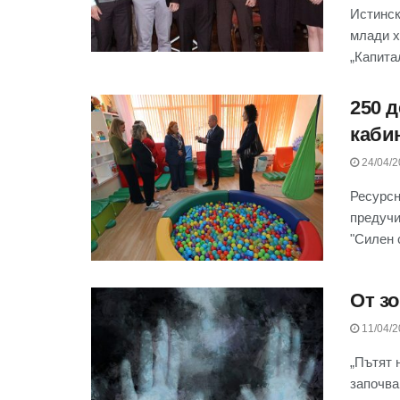
Истинск
млади х
„Капитал
250 
каби
24/04/2
Ресурсн
предучи
"Силен с
От з
11/04/2
„Пътят 
започва