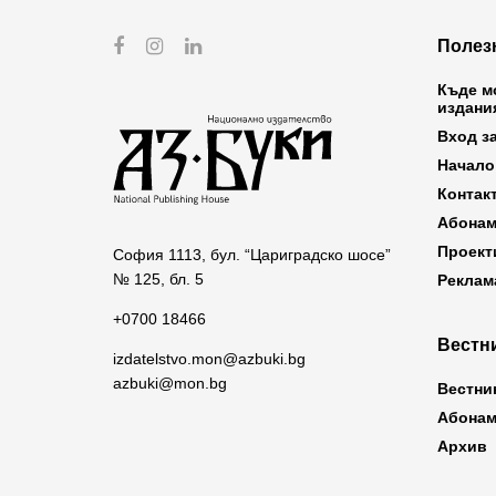
Полез
Къде м
издани
Вход з
Начало
Контак
Абонам
Проект
София 1113, бул. “Цариградско шосе”
№ 125, бл. 5
Реклам
+0700 18466
Вестни
izdatelstvo.mon@azbuki.bg
azbuki@mon.bg
Вестни
Абонам
Архив