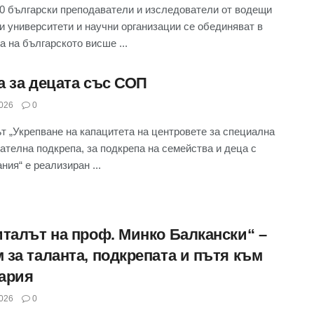
0 български преподаватели и изследователи от водещи
и университети и научни организации се обединяват в
а на българското висше ...
а за децата със СОП
026
0
т „Укрепване на капацитета на центровете за специална
ателна подкрепа, за подкрепа на семейства и деца с
ния“ е реализиран ...
италът на проф. Минко Балкански“ –
 за таланта, подкрепата и пътя към
ария
026
0