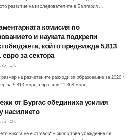
ото развитие на изследователите в България ...
аментарната комисия по
зованието и науката подкрепи
ктобюджета, който предвижда 5,813
 евро за сектора
025
0
размер на разчетените разходи за образование за 2026 г.
ер на 5,813 млрд. евро, или 11,368 млрд. ...
ежи от Бургас обединиха усилия
у насилието
025
0
ето никога не е отговор“ – около това убеждение се