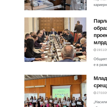
кариерн
Парл
обра
прое
млрд.
19/11/2
Общият 
е в разм
Млад
срещ
27/10/2
„Насили