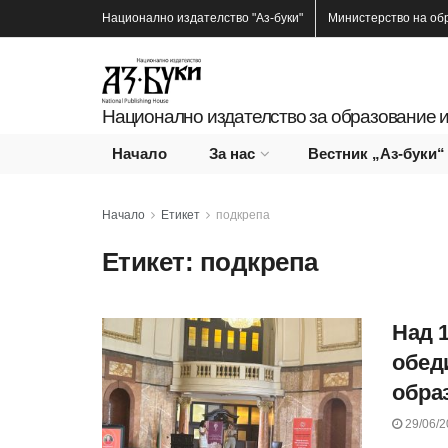
Национално издателство
"Аз-буки"
Министерство на об
Национално издателство за образование и
Начало
За нас
Вестник „Аз-буки“
Начало
Етикет
подкрепа
Етикет:
подкрепа
Над 1
обед
обра
29/06/2