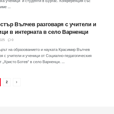
ха ученици и студенти в Бургас. Конференция със
ме ...
стър Вълчев разговаря с учители и
ици в интерната в село Варненци
025
0
рът на образованието и науката Красимир Вълчев
ря с учители и ученици от Социално-педагогическия
т „Христо Ботев“ в село Варненци. ...
2