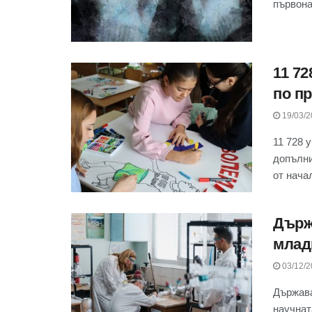
първонач
11 7
по пр
19/03/2
11 728 
допълни
от начал
Държ
млад
03/12/2
Държава
научнат