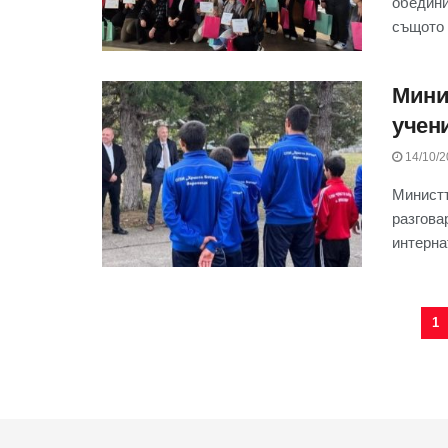
обедини
същото и
Мини
учен
14/10/2
Министъ
разгова
интерна
1