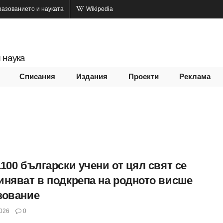
разованието и науката
Wikipedia
 наука
Списания
Издания
Проекти
Реклама
100 български учени от цял свят се
иняват в подкрепа на родното висше
зование
026
0