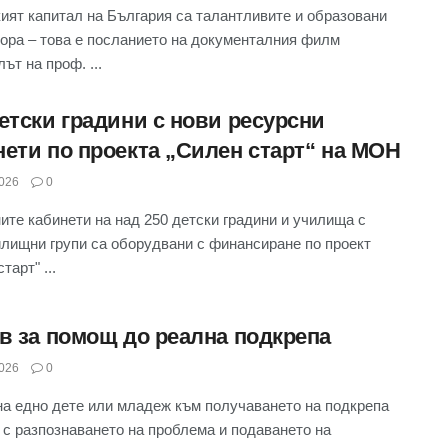
ият капитал на България са талантливите и образовани
ора – това е посланието на документалния филм
ът на проф. ...
детски градини с нови ресурсни
нети по проекта „Силен старт“ на МОН
026
0
ите кабинети на над 250 детски градини и училища с
лищни групи са оборудвани с финансиране по проект
тарт" ...
ов за помощ до реална подкрепа
026
0
на едно дете или младеж към получаването на подкрепа
 с разпознаването на проблема и подаването на