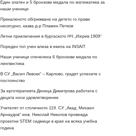
Един златен и 5 бронзови медала по математика за
наши ученици
Прекаленото обгрижване на детето го прави
несигурно, казва д-р Пламен Петков
Летни приключения в бургаското НЧ „Изгрев 1909“
Пореден топ учен влиза в екипа на INSAIT
Наши ученици спечелиха 6 бронзови медала по
лингвистика
В СУ „Васил Левски“ – Карлово, градят успехите с
постоянство
За ерготерапевта Деница Димитрова работата с
децата носи удовлетворение
Учителят от столичното 119. СУ „Акад. Михаил
Арнаудов“ инж. Николай Николов провежда
проектни STEM седмици в края на всяка учебна
година