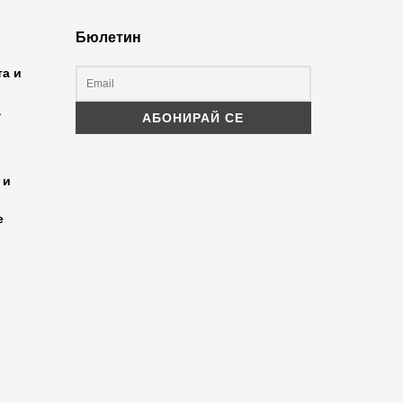
Бюлетин
та и
а
 и
е