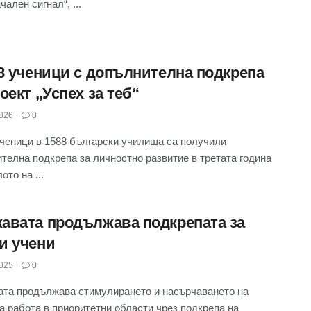
ален сигнал“, ...
28 ученици с допълнителна подкрепа
оект „Успех за теб“
026
0
ученици в 1588 български училища са получили
телна подкрепа за личностно развитие в третата година
ото на ...
авата продължава подкрепата за
и учени
025
0
та продължава стимулирането и насърчаването на
а работа в приоритетни области чрез подкрепа на