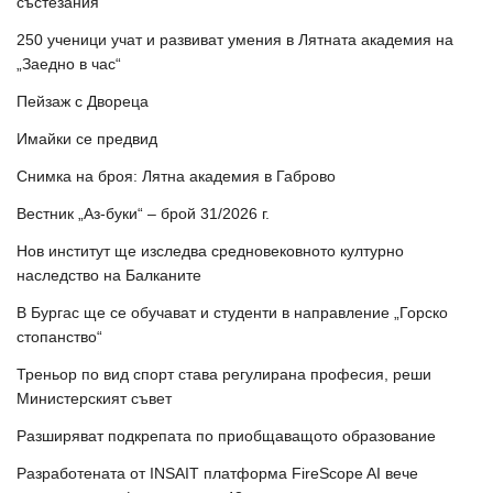
състезания
250 ученици учат и развиват умения в Лятната академия на
„Заедно в час“
Пейзаж с Двореца
Имайки се предвид
Снимка на броя: Лятна академия в Габрово
Вестник „Аз-буки“ – брой 31/2026 г.
Нов институт ще изследва средновековното културно
наследство на Балканите
В Бургас ще се обучават и студенти в направление „Горско
стопанство“
Треньор по вид спорт става регулирана професия, реши
Министерският съвет
Разширяват подкрепата по приобщаващото образование
Разработената от INSAIT платформа FireScope AI вече