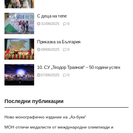
С деца на тепе
31/08/2025
0
Приказка за България
09/06/2025
0
10. СУ „Теодор Траянов“ – 50 години успех
07/06/2025
0
Последни публикации
Ново монографично издание на „Аз-буки“
МОН отличи медалисти от международни олимпиади и