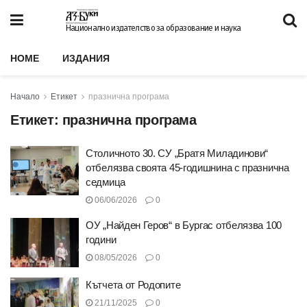
Национално издателство за образование и наука
HOME
ИЗДАНИЯ
Начало
Етикет
празнична програма
Етикет:
празнична програма
Столичното 30. СУ „Братя Миладинови“
отбелязва своята 45-годишнина с празнична
седмица
06/06/2026
0
ОУ „Найден Геров“ в Бургас отбелязва 100
години
08/05/2026
0
Кътчета от Родопите
21/11/2025
0