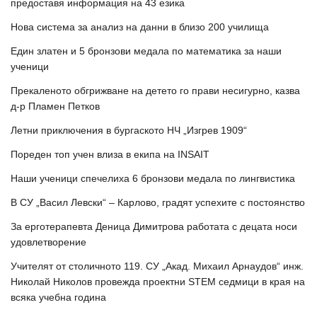
предоставя информация на 43 езика
Нова система за анализ на данни в близо 200 училища
Един златен и 5 бронзови медала по математика за наши
ученици
Прекаленото обгрижване на детето го прави несигурно, казва
д-р Пламен Петков
Летни приключения в бургаското НЧ „Изгрев 1909“
Пореден топ учен влиза в екипа на INSAIT
Наши ученици спечелиха 6 бронзови медала по лингвистика
В СУ „Васил Левски“ – Карлово, градят успехите с постоянство
За ерготерапевта Деница Димитрова работата с децата носи
удовлетворение
Учителят от столичното 119. СУ „Акад. Михаил Арнаудов“ инж.
Николай Николов провежда проектни STEM седмици в края на
всяка учебна година