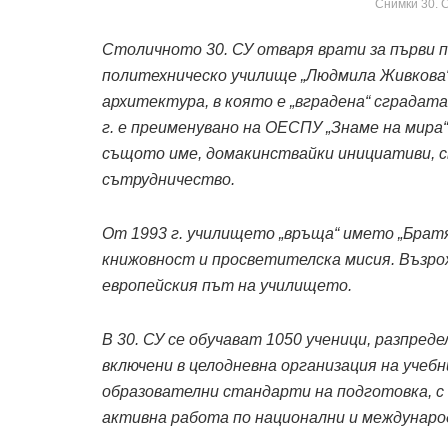
Снимки 30. 
Столичното 30. СУ отваря врати за първи пъ
политехническо училище „Людмила Живкова“.
архитектура, в която е „вградена“ сградата
г. е преименувано на ОЕСПУ „Знаме на мира
същото име, домакинствайки инициативи, с
сътрудничество.
От 1993 г. училището „връща“ името „Братя
книжовност и просветителска мисия. Възр
европейския път на училището.
В 30. СУ се обучават 1050 ученици, разпреде
включени в целодневна организация на учебн
образователни стандарти на подготовка, с 
активна работа по национални и междунаро