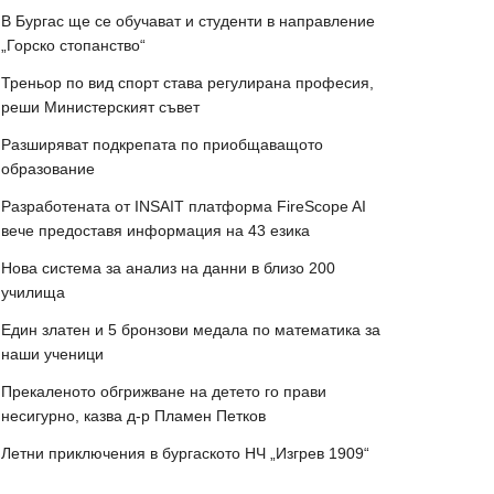
В Бургас ще се обучават и студенти в направление
„Горско стопанство“
Треньор по вид спорт става регулирана професия,
реши Министерският съвет
Разширяват подкрепата по приобщаващото
образование
Разработената от INSAIT платформа FireScope AI
вече предоставя информация на 43 езика
Нова система за анализ на данни в близо 200
училища
Един златен и 5 бронзови медала по математика за
наши ученици
Прекаленото обгрижване на детето го прави
несигурно, казва д-р Пламен Петков
Летни приключения в бургаското НЧ „Изгрев 1909“