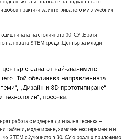
етодология за използване на подкаста като
и добри практики за интегрирането му в учебния
годишнината на столичното 30. СУ „Братя
ето на новата STEM среда „Център за млади
 център е една от най-значимите
ището. Той обединява направленията
теми“, „Дизайн и 3D прототипиране“,
и технологии“, посочва
ират работа с модерна дигитална техника –
чни таблети, моделиране, химични експерименти и
, че STEM обучението в 30. СУ е реално приложимо.