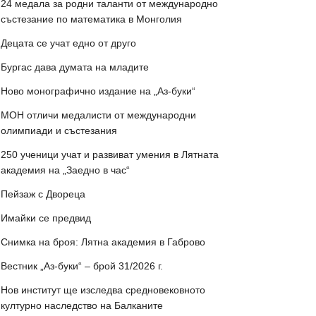
24 медала за родни таланти от международно
състезание по математика в Монголия
Децата се учат едно от друго
Бургас дава думата на младите
Ново монографично издание на „Аз-буки“
МОН отличи медалисти от международни
олимпиади и състезания
250 ученици учат и развиват умения в Лятната
академия на „Заедно в час“
Пейзаж с Двореца
Имайки се предвид
Снимка на броя: Лятна академия в Габрово
Вестник „Аз-буки“ – брой 31/2026 г.
Нов институт ще изследва средновековното
културно наследство на Балканите