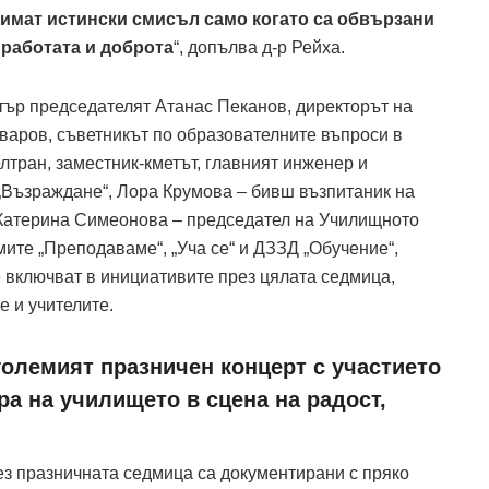
 имат истински смисъл само когато са обвързани
 работата и доброта
“, допълва д-р Рейха.
тър председателят Атанас Пеканов, директорът на
ров, съветникът по образователните въпроси в
тран, заместник-кметът, главният инженер и
 „Възраждане“, Лора Крумова – бивш възпитаник на
 Катерина Симеонова – председател на Училищното
ите „Преподаваме“, „Уча се“ и ДЗЗД „Обучение“,
се включват в инициативите през цялата седмица,
 и учителите.
големият празничен концерт с участието
ра на училището в сцена на радост,
ез празничната седмица са документирани с пряко