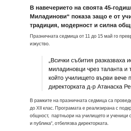
В навечерието на своята 45-годиш
Миладинови“ показа защо е от уч
традиция, модерност и силна общ
Празничната седмица от 11 до 15 май го превр
изкуство.
„Всички събития разказваха и
миладиновци чрез таланта и т
който училището върви вече п
директорката д-р Атанаска Ре
В рамките на празничната седмица са проведен
до XII клас. Програмата е реализирана с подк
общност, партньори на училището и ученици о
и публика“, отбелязва директорката.