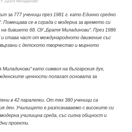
СУ „Братя Миладинови“
т за 777 ученици през 1981 г. като Единно средно
 Помещава се в сграда с модерна за времето си
 на бившето 68. ОУ „Братя Миладинови“. През 1986
“ и става част от международното движение със
вързани с детското творчество и мирното
 Миладинови“ като символ на българския дух,
ожденските ценности полагат основата за
лени в 42 паралелки. От тях 380 ученици са
ия ден. Училището е разпознаваемо с високите си
модерна училищна среда, със силна общност и
дни проекти.