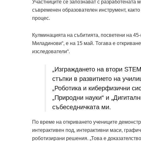
Участниците се запознават с разработената м
съвременен образователен инструмент, както 
процес.
Кулминацията на събитията, посветени на 45-
Миладинови“, е на 15 май. Тогава е откриван
изследователи“.
„Изграждането на втори STEM
стъпки в развитието на учил
„Роботика и киберфизични сис
„Природни науки“ и „Дигиталн
събеседничката ми.
По време на откриването учениците демонстр
интерактивен под, интерактивни маси, графи
роботизирани решения. „Това е доказателство