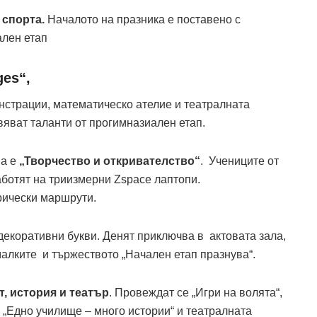
 спорта.
Началото на празника е поставено с
ален етап
ges“,
нстрации, математическо ателие и театралната
вяват таланти от прогимназиален етап.
а е
„Творчество и откривателство“
. Учениците от
ботят на триизмерни Zspace лаптопи.
рически маршрути.
декоративни букви. Денят приключва в актовата зала,
малките и тържеството „Начален етап празнува“.
т, история и театър
. Провеждат се „Игри на волята“,
 „Едно училище – много истории“ и театралната