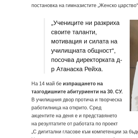
постановка на гимназистите „Женско царство“
„Учениците ни разкриха
своите таланти,
мотивация и силата на
училищната общност“,
посочва директорката д-
р Атанаска Рейха.
На 14 май бе
изпращането на
тазгодишните абитуриенти на 30. СУ.
В училищния двор протича и творческа
работилница на открито. Сред
акцентите на деня е и представянето
на резултатите от работата по проект
„С дигитални гласове към компетенции за бъд