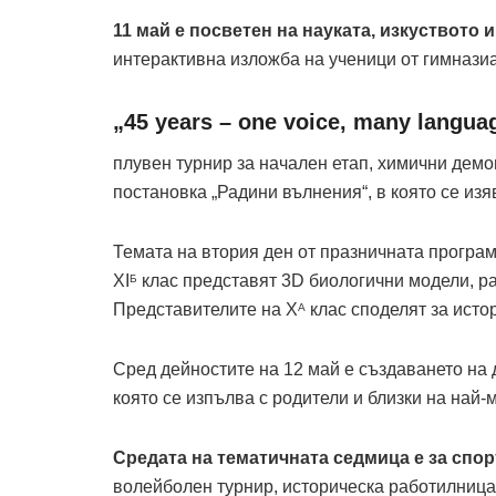
11 май е посветен на науката, изкуството и
интерактивна изложба на ученици от гимнази
„45 years – one vоice, many langua
плувен турнир за начален етап, химични демо
постановка „Радини вълнения“, в която се изя
Темата на втория ден от празничната програм
XI
клас представят 3D биологични модели, ра
Б
Представителите на Х
клас споделят за исто
А
Сред дейностите на 12 май е създаването на 
която се изпълва с родители и близки на най-
Средата на тематичната седмица е за спор
волейболен турнир, историческа работилница