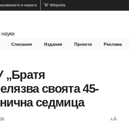
разованието и науката
Wikipedia
 наука
Списания
Издания
Проекти
Реклама
У „Братя
лязва своята 45-
знична седмица
A
026
A