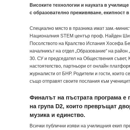
Високите технологии и науката в училище
с образователно преживяване, екипност в
Специално място в празника имат зам.-минис
Националния STEM център проф. Найден Шива
Посолството на Кралство Испания Хосефа Бел
началникът на отдел „Образование“ на район
30. СУ и председател на Обществения съвет,
настоятелство, партньори от онлайн платформ
журналисти от БНР. Родители и гости, които 
също отправят своите послания към учениците
Финалът на пъстрата програма е 
на група D2, които превръщат дво
музика и единство.
Всички публични изяви на училищния екип пр