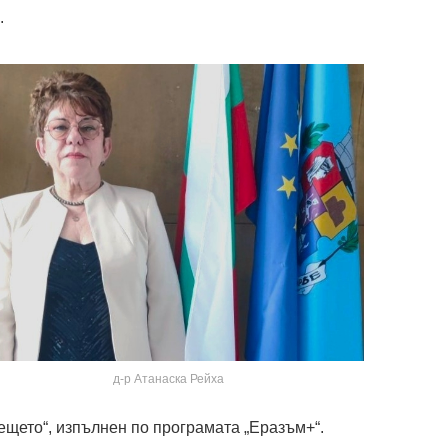
.
д-р Атанаска Рейха
ещето“, изпълнен по програмата „Еразъм+“.