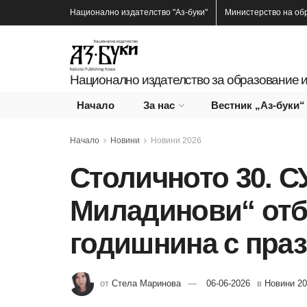
Национално издателство
"Аз-буки"
Министерство на об
Национално издателство за образование и
Начало
За нас
Вестник „Аз-буки“
Начало
Новини
Новини 2026
Столичното 30. С
Миладинови“ отбе
годишнина с пра
от
Стела Маринова
06-06-2026
в
Новини 2