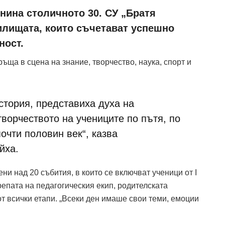
нина столичното 30. СУ „Братя
илищата, които съчетават успешно
ност.
ъща в сцена на знание, творчество, наука, спорт и
стория, представиха духа на
ворчеството на учениците по пътя, по
очти половин век“, казва
йха.
и над 20 събития, в които се включват ученици от I
репата на педагогическия екип, родителската
т всички етапи. „Всеки ден имаше свои теми, емоции